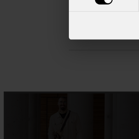
HVOR SYNLIG ER DU I TRAFIK
Dine cykellygter er kun en af de 
reflekser og din adfærd i trafikk
gøre, for at føle dig både mere si