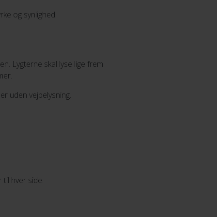
yrke og synlighed.
en. Lygterne skal lyse lige frem
mer.
er uden vejbelysning.
il hver side.