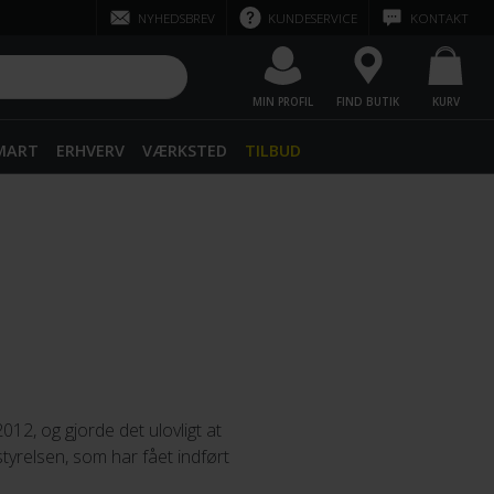
NYHEDSBREV
KUNDESERVICE
KONTAKT
MIN PROFIL
FIND BUTIK
KURV
SMART
ERHVERV
VÆRKSTED
TILBUD
012, og gjorde det ulovligt at
styrelsen, som har fået indført