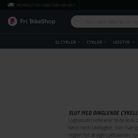
FRI FRAGT VED KØB OVER 499 KR.*
ELCYKLER
CYKLER
UDSTYR
SLUT MED DINGLENDE CYKELL
Lygte­loven refererer til de krav
køre med cykellygter, som hænger 
reglen for at øge cyklisternes syn