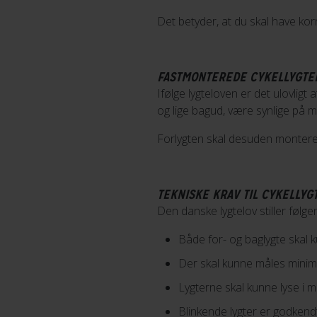
Det betyder, at du skal have korr
FASTMONTEREDE CYKELLYGTER
Ifølge lygteloven er det ulovligt
og lige bagud, være synlige på m
Forlygten skal desuden monteres
TEKNISKE KRAV TIL CYKELLYG
Den danske lygtelov stiller følge
Både for- og baglygte skal 
Der skal kunne måles minimum
Lygterne skal kunne lyse i 
Blinkende lygter er godkendt