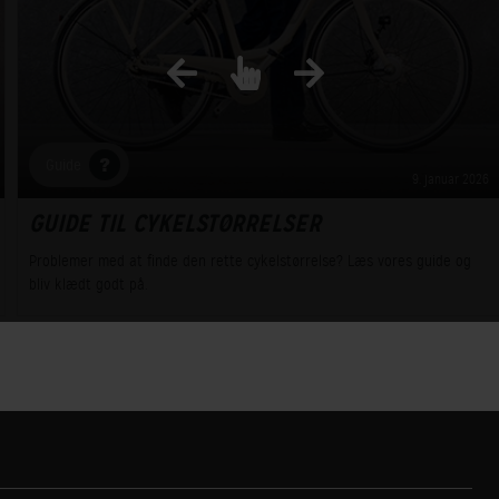
Guide
9. januar 2026
GUIDE TIL CYKELSTØRRELSER
Problemer med at finde den rette cykelstørrelse? Læs vores guide og
bliv klædt godt på.