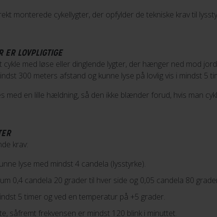
ekt monterede cykellygter, der opfylder de tekniske krav til lysst
 ER LOVPLIGTIGE
 at cykle med løse eller dinglende lygter, der hænger ned mod jord
indst 300 meters afstand og kunne lyse på lovlig vis i mindst 5 ti
 med en lille hældning, så den ikke blænder forud, hvis man cykl
TER
nde krav:
kunne lyse med mindst 4 candela (lysstyrke).
 0,4 candela 20 grader til hver side og 0,05 candela 80 grader t
mindst 5 timer og ved en temperatur på +5 grader.
e, såfremt frekvensen er mindst 120 blink i minuttet.