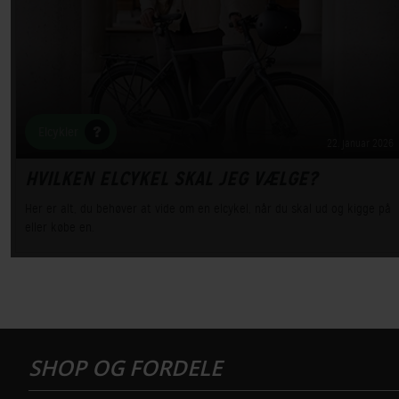
Elcykler
22. januar 2026
HVILKEN ELCYKEL SKAL JEG VÆLGE?
Her er alt, du behøver at vide om en elcykel, når du skal ud og kigge på
eller købe en.