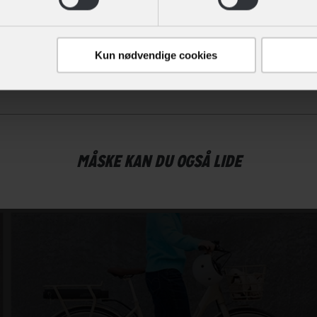
KEN?
initiativer, der kan gøre dig mere synlig. Foruden dine lygter, kan 
en. I vores tema om synlighed i trafikken deler vi vores bedste tips
Kun nødvendige cookies
kker og synlig i trafikken.
MÅSKE KAN DU OGSÅ LIDE