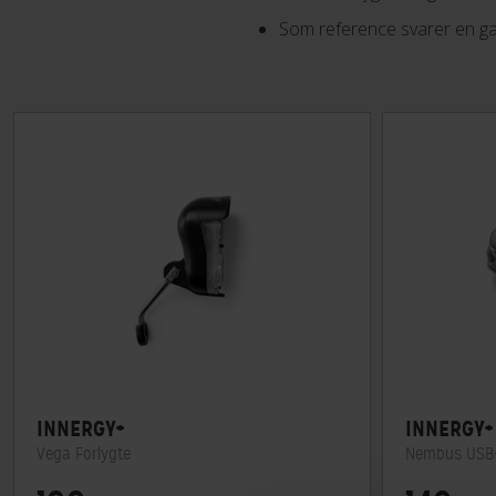
Som reference svarer en ga
INNERGY+
INNERGY+
Vega Forlygte
Nembus USB-