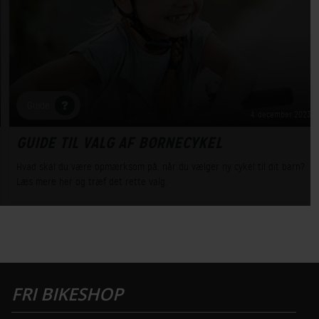
Guide
4. december 2023
GUIDE TIL VALG AF BØRNECYKEL
Hvad skal du være opmærksom på, når du vælger ny cykel til dit barn?
Læs mere her og træf det rette valg.