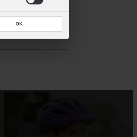
du også se på HiVis tøj, brug af
 til, hvad du som cyklist kan
OK