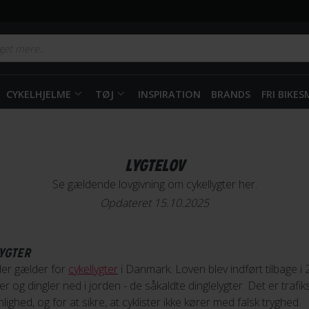
CYKELHJELME
TØJ
INSPIRATION
BRANDS
FRI BIKE
LYGTELOV
Se gældende lovgivning om cykellygter her.
Opdateret 15.10.2025
YGTER
 der gælder for
cykellygter
i Danmark. Loven blev indført tilbage i 2
og dingler ned i jorden - de såkaldte dinglelygter. Det er trafik
lighed, og for at sikre, at cyklister ikke kører med falsk tryghed.