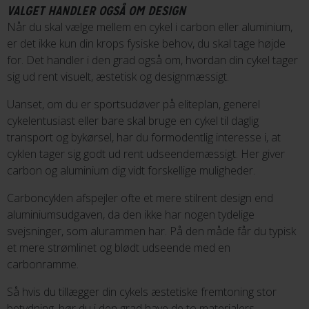
VALGET HANDLER OGSÅ OM DESIGN
Når du skal vælge mellem en cykel i carbon eller aluminium,
er det ikke kun din krops fysiske behov, du skal tage højde
for. Det handler i den grad også om, hvordan din cykel tager
sig ud rent visuelt, æstetisk og designmæssigt.
Uanset, om du er sportsudøver på eliteplan, generel
cykelentusiast eller bare skal bruge en cykel til daglig
transport og bykørsel, har du formodentlig interesse i, at
cyklen tager sig godt ud rent udseendemæssigt. Her giver
carbon og aluminium dig vidt forskellige muligheder.
Carboncyklen afspejler ofte et mere stilrent design end
aluminiumsudgaven, da den ikke har nogen tydelige
svejsninger, som alurammen har. På den måde får du typisk
et mere strømlinet og blødt udseende med en
carbonramme.
Så hvis du tillægger din cykels æstetiske fremtoning stor
betydning, bør du i den grad have de to materialers