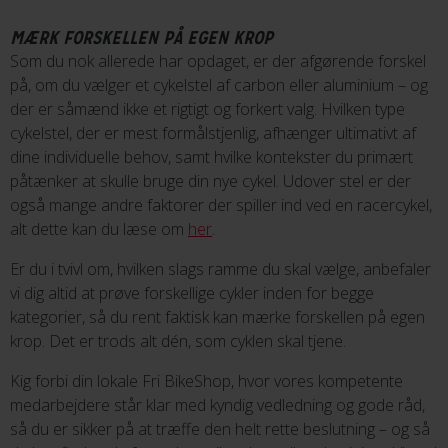
MÆRK FORSKELLEN PÅ EGEN KROP
Som du nok allerede har opdaget, er der afgørende forskel
på, om du vælger et cykelstel af carbon eller aluminium – og
der er såmænd ikke et rigtigt og forkert valg. Hvilken type
cykelstel, der er mest formålstjenlig, afhænger ultimativt af
dine individuelle behov, samt hvilke kontekster du primært
påtænker at skulle bruge din nye cykel. Udover stel er der
også mange andre faktorer der spiller ind ved en racercykel,
alt dette kan du læse om
her
.
Er du i tvivl om, hvilken slags ramme du skal vælge, anbefaler
vi dig altid at prøve forskellige cykler inden for begge
kategorier, så du rent faktisk kan mærke forskellen på egen
krop. Det er trods alt dén, som cyklen skal tjene.
Kig forbi din lokale Fri BikeShop, hvor vores kompetente
medarbejdere står klar med kyndig vedledning og gode råd,
så du er sikker på at træffe den helt rette beslutning – og så