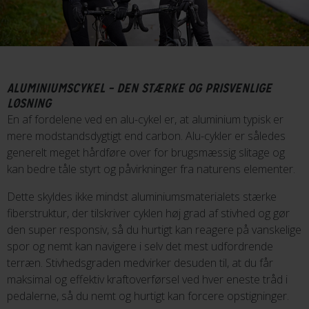
ALUMINIUMSCYKEL – DEN STÆRKE OG PRISVENLIGE
LØSNING
En af fordelene ved en alu-cykel er, at aluminium typisk er
mere modstandsdygtigt end carbon. Alu-cykler er således
generelt meget hårdføre over for brugsmæssig slitage og
kan bedre tåle styrt og påvirkninger fra naturens elementer.
Dette skyldes ikke mindst aluminiumsmaterialets stærke
fiberstruktur, der tilskriver cyklen høj grad af stivhed og gør
den super responsiv, så du hurtigt kan reagere på vanskelige
spor og nemt kan navigere i selv det mest udfordrende
terræn. Stivhedsgraden medvirker desuden til, at du får
maksimal og effektiv kraftoverførsel ved hver eneste tråd i
pedalerne, så du nemt og hurtigt kan forcere opstigninger.