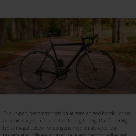
Er du typen, der sætter pris på at gøre en god handel, er en
aluminiumscykel måske det rette valg for dig. Du får nemlig
typisk meget udstyr for pengene med en alu-cykel, da
materialet er billigere at producere end carbon, hvilket gør