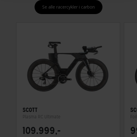
Se alle racercykler i carbon
SCOTT
SC
Plasma RC Ultimate
Foi
109.999,-
9