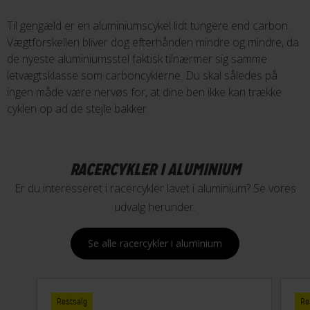
Til gengæld er en aluminiumscykel lidt tungere end carbon.
Vægtforskellen bliver dog efterhånden mindre og mindre, da
de nyeste aluminiumsstel faktisk tilnærmer sig samme
letvægtsklasse som carboncyklerne. Du skal således på
ingen måde være nervøs for, at dine ben ikke kan trække
cyklen op ad de stejle bakker.
RACERCYKLER I ALUMINIUM
Er du interesseret i racercykler lavet i aluminium? Se vores
udvalg herunder.
Se alle racercykler i aluminium
Restsalg
Re