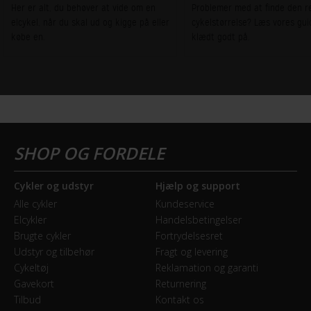
Her er alt, du behøver at vide om en
Problemer med at finde den r
elcykel, når du skal ud og kigge på eller
cykelstørrelse? Læs vores gui
købe en.
klædt godt på.
Cykler og udstyr
Hjælp og support
Alle cykler
Kundeservice
Elcykler
Handelsbetingelser
Brugte cykler
Fortrydelsesret
Udstyr og tilbehør
Fragt og levering
Cykeltøj
Reklamation og garanti
Gavekort
Returnering
Tilbud
Kontakt os