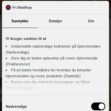
Samtykke
Detaljer
Om
Du er desuden garanteret en yderst komfortabel
Vi bruger cookies til at
cykeloplevelse, da carbon-fibre absorberer stød fra
ujævnheder i underlaget meget mere effektivt end fibre i et
Understøtte nødvendige funktioner på hjemmesiden
alu-cykelstel. Dette resulterer i ekstremt stabile, smooth og
(Nødvendige)
behagelige køreture uafhængig af underlagets udvikling.
Give dig en bedre oplevelse på vores hjemmeside
(Præferencer)
Få en bedre forståelse for hvordan du benytter
hjemmesiden og vores produkter (Statistik)
Kunne vise dig relevante kampagner og tilbud
(Markedsføring)
Klik på ‘OK’ for at give os dit samtykke til at bruge
Samtykkevalg
Nødvendige
cookies til alle disse formål. Du kan også bruge