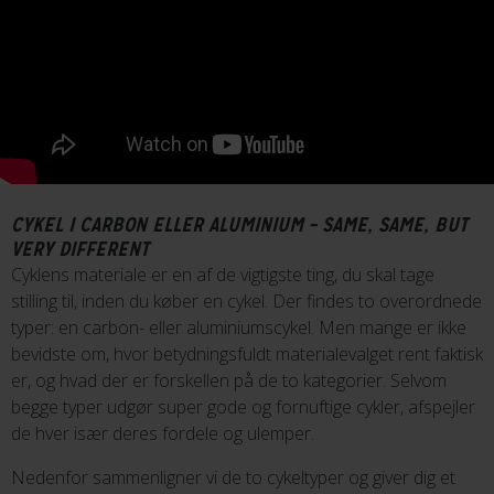
CYKEL I CARBON ELLER ALUMINIUM – SAME, SAME, BUT
VERY DIFFERENT
Cyklens materiale er en af de vigtigste ting, du skal tage
stilling til, inden du køber en cykel. Der findes to overordnede
typer: en carbon- eller aluminiumscykel. Men mange er ikke
bevidste om, hvor betydningsfuldt materialevalget rent faktisk
er, og hvad der er forskellen på de to kategorier. Selvom
begge typer udgør super gode og fornuftige cykler, afspejler
de hver især deres fordele og ulemper.
Nedenfor sammenligner vi de to cykeltyper og giver dig et