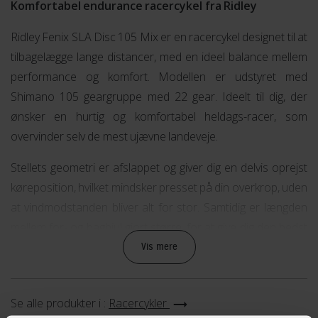
Komfortabel endurance racercykel fra Ridley
Ridley Fenix SLA Disc 105 Mix er en racercykel designet til at
tilbagelægge lange distancer, med en ideel balance mellem
performance og komfort. Modellen er udstyret med
Shimano 105 geargruppe med 22 gear. Ideelt til dig, der
ønsker en hurtig og komfortabel heldags-racer, som
overvinder selv de mest ujævne landeveje.
Stellets geometri er afslappet og giver dig en delvis oprejst
køreposition, hvilket mindsker presset på din overkrop, uden
at vindmodstanden bliver alt for stor. Samtidig er længden
mellem for- og baghjul gjort større, for at give dig den bedst
mulige kontrol over cyklen i både sving og under
Vis mere
opbremsninger. Tilsammen er dette med til at give dig størst
muligt overskud til at træde til i pedalerne.
Se alle produkter i :
Racercykler
Aluminium ramme med god komfort