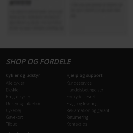
KOMPONENTER
Frempind
Fast, Forza Stratos
Pedaler
Nej
Sadel
Selle Italia Model X Superflow
Cykler og udstyr
Hjælp og support
Alle cykler
Kundeservice
Sadelpind
Elcykler
Handelsbetingelser
Fast, Forza Stratos
Brugte cykler
Fortrydelsesret
Udstyr og tilbehør
Fragt og levering
Styr
Cykeltøj
Reklamation og garanti
FORZA Stratos
Gavekort
Returnering
Tilbud
Kontakt os
Styrtype