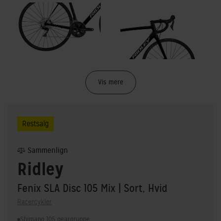
Vis mere
Restsalg
Sammenlign
Ridley
Fenix SLA Disc 105 Mix
| Sort, Hvid
Racercykler
Shimano 105 geargruppe