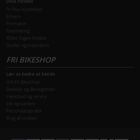
Dine fordele
Gedebukkestyr
Fri Plus kundeklub
Erhverv
Prismatch
STEL
Finansiering
Forgaffel
Ældre Sagen fordele
Guides og inspiration
Carbon, Fast
Kabelføring
Udvendig
Lær os bedre at kende
Om Fri BikeShop
Stelmateriale
Butikker og åbningstider
Aluminium
Værksted og service
Job og karriere
Steltype
Persondatapolitik
Brug af cookies
Høj indstigning