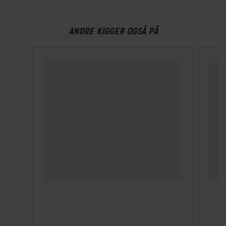
Shimano 105
ANDRE KIGGER OGSÅ PÅ
Frontklinger
2x - Double
Geargruppe
Shimano 105
Geartype
Udvendige gear
Kassette
Shimano 105 11-32T
Kranksæt
Shimano 105 50/34
Samlet antal gear