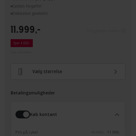
Carbon forgaffel
Endurance geometri
11.999,-
Pris gælder online
Spar 4.000,-
Før: 15.999,-
Vælg størrelse
Betalingsmuligheder
Køb kontant
Pris på cykel
15.999,-
11.999,-