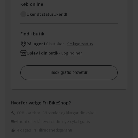
Køb online
Ukendt status
Ukendt
Find i butik
På lager i
0 butikker -
Se lagerstatus
Oplev i din butik
-
Log ind her
Book gratis prøvetur
Hvorfor vælge Fri BikeShop?
100% køreklar - Vi samler og klargør din cykel
Afhent eller få leveret din nye cykel gratis
14 dages Fri Tilfredshedsgaranti