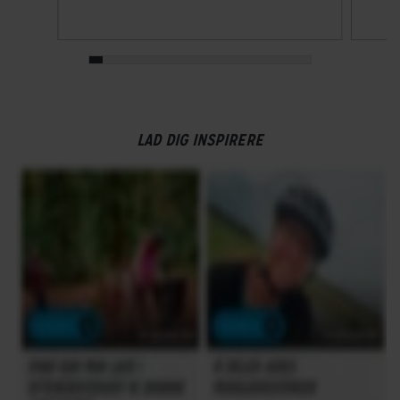
22
Skiftegreb
Shimano 105
LAD DIG INSPIRERE
HJUL & DÆK
Dæk
Vittoria Zaffiro
Hjul
Shimano RS171 DB
Hjulstørrelse
28″