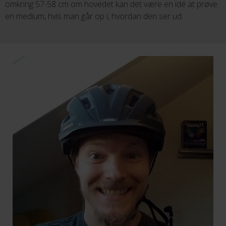
omkring 57-58 cm om hovedet kan det være en idé at prøve
en medium, hvis man går op i, hvordan den ser ud.