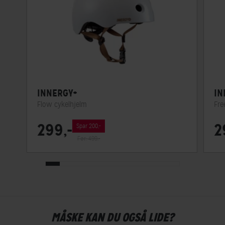
INNERGY+
IN
Flow cykelhjelm
Fre
299,-
2
Spar 200,-
Før: 499,-
MÅSKE KAN DU OGSÅ LIDE?