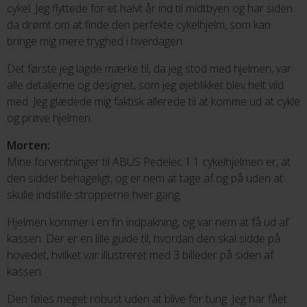
cykel. Jeg flyttede for et halvt år ind til midtbyen og har siden
da drømt om at finde den perfekte cykelhjelm, som kan
bringe mig mere tryghed i hverdagen.
Det første jeg lagde mærke til, da jeg stod med hjelmen, var
alle detaljerne og designet, som jeg øjeblikket blev helt vild
med. Jeg glædede mig faktisk allerede til at komme ud at cykle
og prøve hjelmen.
Morten:
Mine forventninger til ABUS Pedelec 1.1 cykelhjelmen er, at
den sidder behageligt, og er nem at tage af og på uden at
skulle indstille stropperne hver gang.
Hjelmen kommer i en fin indpakning, og var nem at få ud af
kassen. Der er en lille guide til, hvordan den skal sidde på
hovedet, hvilket var illustreret med 3 billeder på siden af
kassen.
Den føles meget robust uden at blive for tung. Jeg har fået