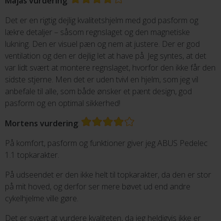
Majas vurdering
:
Det er en rigtig dejlig kvalitetshjelm med god pasform og
lækre detaljer – såsom regnslaget og den magnetiske
lukning. Den er visuel pæn og nem at justere. Der er god
ventilation og den er dejlig let at have på. Jeg syntes, at det
var lidt svært at montere regnslaget, hvorfor den ikke får den
sidste stjerne. Men det er uden tvivl en hjelm, som jeg vil
anbefale til alle, som både ønsker et pænt design, god
pasform og en optimal sikkerhed!
Mortens vurdering
:
På komfort, pasform og funktioner giver jeg ABUS Pedelec
1.1 topkarakter.
På udseendet er den ikke helt til topkarakter, da den er stor
på mit hoved, og derfor ser mere bøvet ud end andre
cykelhjelme ville gøre.
Det er svært at vurdere kvaliteten, da jeg heldigvis ikke er