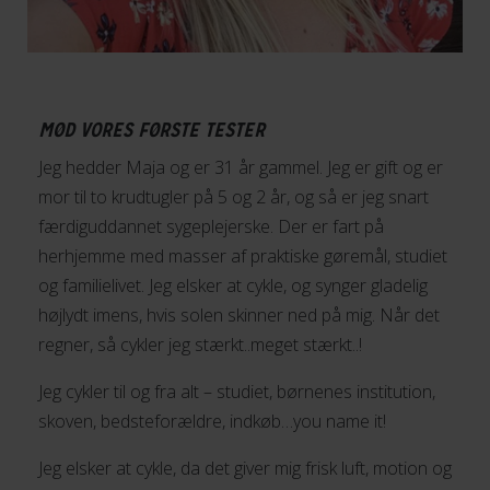
MØD VORES FØRSTE TESTER
Jeg hedder Maja og er 31 år gammel. Jeg er gift og er
mor til to krudtugler på 5 og 2 år, og så er jeg snart
færdiguddannet sygeplejerske. Der er fart på
herhjemme med masser af praktiske gøremål, studiet
og familielivet. Jeg elsker at cykle, og synger gladelig
højlydt imens, hvis solen skinner ned på mig. Når det
regner, så cykler jeg stærkt..meget stærkt..!
Jeg cykler til og fra alt – studiet, børnenes institution,
skoven, bedsteforældre, indkøb…you name it!
Jeg elsker at cykle, da det giver mig frisk luft, motion og