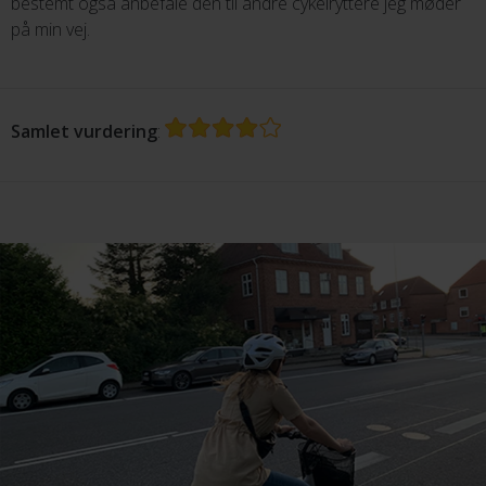
bestemt også anbefale den til andre cykelryttere jeg møder
på min vej.
Samlet vurdering
: