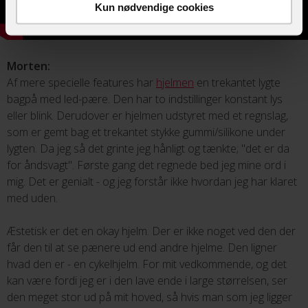
Kun nødvendige cookies
Morten:
Af mere specielle features har
hjelmen
en trekantet lygte
bagpå med led-pære. Den har to indstillinger konstant lys
eller blink. Derudover er hjelmen udstyret med et regnslag,
som er gemt bag et trekantet stykke gummi/silikone under
lygten. Da jeg så det grinte jeg hånligt og tænkte; "det er da
for åndsvagt". Første gang det regnede bed jeg mine ord i
mig. Det er genialt - og jeg forstår ikke hvordan jeg har klaret
med uden.
Æstetisk er det en okay hjelm. Der er ikke noget ved den der
får den til at se pænere ud end andre hjelme. Den ligner
hvad den er - en cykelhjelm. For mit vedkommende, og det
kan være fordi jeg er i den lave ende i large størrelsen, ser
den meget stor ud på mit hoved, så hvis man som jeg ligger