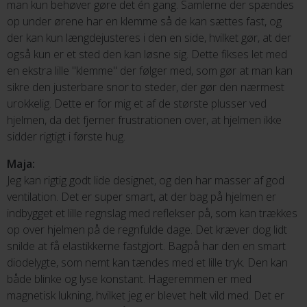
man kun behøver gøre det én gang. Samlerne der spændes
op under ørene har en klemme så de kan sættes fast, og
der kan kun længdejusteres i den en side, hvilket gør, at der
også kun er et sted den kan løsne sig. Dette fikses let med
en ekstra lille "klemme" der følger med, som gør at man kan
sikre den justerbare snor to steder, der gør den nærmest
urokkelig. Dette er for mig et af de største plusser ved
hjelmen, da det fjerner frustrationen over, at hjelmen ikke
sidder rigtigt i første hug.
Maja:
Jeg kan rigtig godt lide designet, og den har masser af god
ventilation. Det er super smart, at der bag på hjelmen er
indbygget et lille regnslag med reflekser på, som kan trækkes
op over hjelmen på de regnfulde dage. Det kræver dog lidt
snilde at få elastikkerne fastgjort. Bagpå har den en smart
diodelygte, som nemt kan tændes med et lille tryk. Den kan
både blinke og lyse konstant. Hageremmen er med
magnetisk lukning, hvilket jeg er blevet helt vild med. Det er