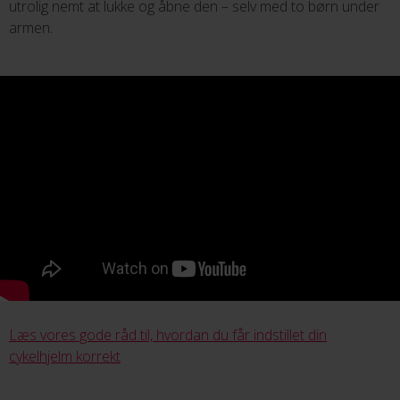
utrolig nemt at lukke og åbne den – selv med to børn under
armen.
Læs vores gode råd til, hvordan du får indstillet din
cykelhjelm korrekt