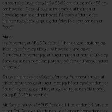
en størrelse large, der går fra 58-62 cm, da jeg måler 58 cm
om hovedet. Dette vil sige at indersiden af hjelmen er
betydeligt større end mit hoved. På trods af det sidder
hjelmen rigtig behageligt, og det føles ikke som om den er
"stor".
Maja:
Jeg forventer, at ABUS Pedelec 1.1 har en god pasform og
ikke rutsjer frem og tilbage på hovedet i vind og vejr.
Derudover forventer jeg, at hageremmen er nem at lukke og
åbne, og at den nemt kan justeres, så den er tilpasset netop
mit hoved.
En cykelhjelm skal selvfølgelig først og fremmest bruges af
sikkerhedsmæssige årsager, men jeg håber også, at den ser
flot ud. Jeg er rigtig glad for, at jeg skal teste den blå model,
da jeg ELSKER farven blå.
Mit første indtryk af ABUS Pedelec 1.1 er, at den blå farve er
super flot! Da jeg pakkede den ud af kassen bemærkede jeg,