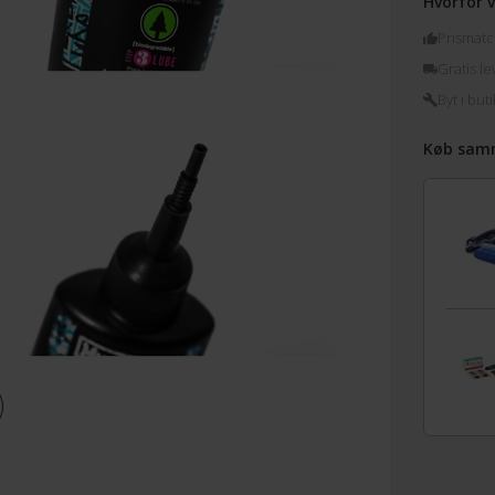
Hvorfor v
Prismatc
Gratis le
Byt i buti
Køb sam