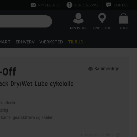
NYHEDSBREV
KUNDESERVICE
KONTAKT
MIN PROFIL
FIND BUTIK
KURV
SMART
ERHVERV
VÆRKSTED
TILBUD
-Off
Sammenlign
ack Dry/Wet Lube cykelolie
 kædeolie
delig
l kæde, gearskiftere og kabler
Pris gælder online