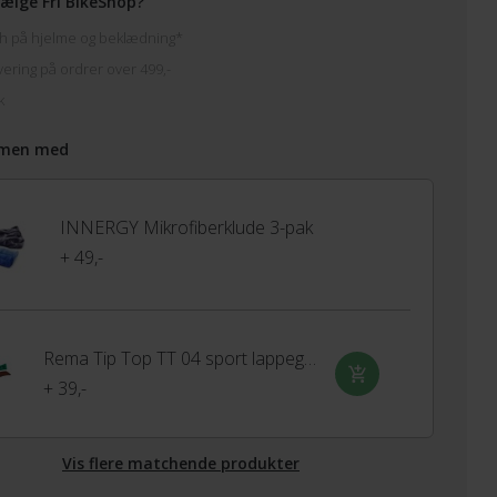
ælge Fri BikeShop?
h på hjelme og beklædning*
vering på ordrer over 499,-
k
men med
INNERGY Mikrofiberklude 3-pak
+ 49,-
Rema Tip Top TT 04 sport lappegrej med 6 lapper
+ 39,-
Vis flere matchende produkter