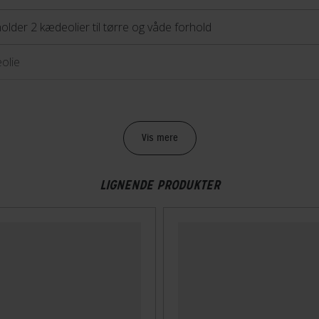
older 2 kædeolier til tørre og våde forhold
olie
ml
Vis mere
LIGNENDE PRODUKTER
Vådt
dbrydelig