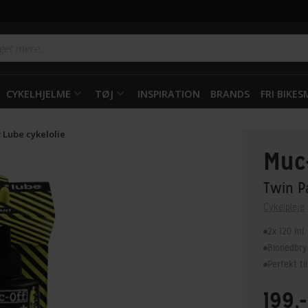
CYKELHJELME
TØJ
INSPIRATION
BRANDS
FRI BIKE
 Lube cykelolie
Muc
Twin P
Cykelpleje
2x 120 ml.
Bionedbry
Perfekt ti
199,-