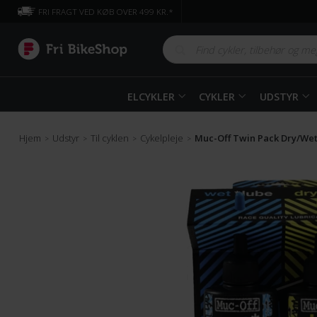
FRI FRAGT VED KØB OVER 499 KR.*
ELCYKLER
CYKLER
UDSTYR
Hjem
Udstyr
Til cyklen
Cykelpleje
Muc-Off Twin Pack Dry/Wet
>
>
>
>