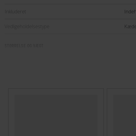
Inkluderet
Indeh
Vedligeholdelsestype
Kæde
STØRRELSE OG VÆGT
Volume
240 
TEKNISKE SPECIFIKATIONER
Anbefalet vejrforhold
Tørt,
Materiale
Bione