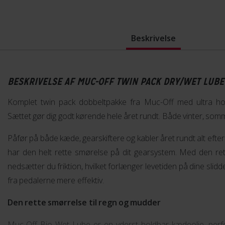
Beskrivelse
BESKRIVELSE AF MUC-OFF TWIN PACK DRY/WET LUBE
Komplet twin pack dobbeltpakke fra Muc-Off med ultra hold
Sættet gør dig godt kørende hele året rundt. Både vinter, somm
Påfør på både kæde, gearskiftere og kabler året rundt alt efter 
har den helt rette smørelse på dit gearsystem. Med den re
nedsætter du friktion, hvilket forlænger levetiden på dine slidd
fra pedalerne mere effektiv.
Den rette smørrelse til regn og mudder
Muc-Off Bio Wet Lube er en yderst holdbar kædeolie, perfek