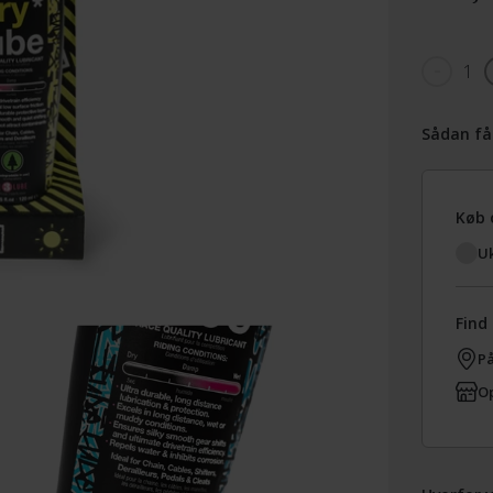
1
Sådan få
Køb 
Uk
Find 
På
Op