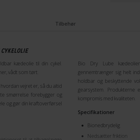
Tilbehør
 CYKELOLIE
bar kædeolie til din cykel.
Bio Dry Lube kædeolien 
er, vådt som tørt.
gennemtrænger sig helt ind 
holdbar og beskyttende vok
hvordan vejret er, så du altid
gearsystem. Produkterne e
tte smørrelse forebygger og
kompromis med kvaliteten.
ele og gør din kraftoverførsel
Specifikationer
Bionedbrydelig
Nedsætter friktion
tioneret til at tilbagelægge