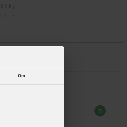
påføring
landevejscykling
llet på vegetabilsk olie
arskiftere og kabler
e på 120 ml
e på 120 ml
Om
lierne
emet på din cykel grundigt
INNERGY+ Dækjern
system er helt tørt
+ 15,-
e af enten Bio Dry Lube eller Bio Wet Lube på den inderste
s du roterer pedalerne baglæns rundt