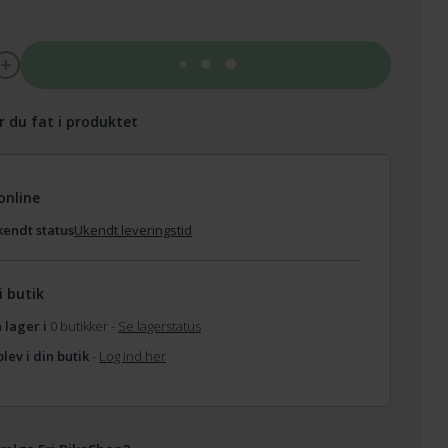
Tilføj til kurv
r du fat i produktet
online
endt status
Ukendt leveringstid
i butik
 lager i
0 butikker -
Se lagerstatus
lev i din butik
-
Log ind her