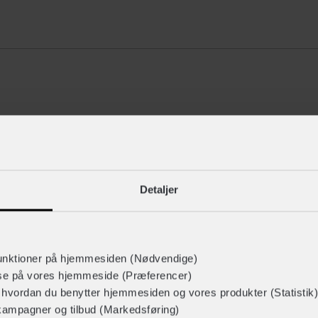
Urban Iki Rygsæk
+ 399,-
Detaljer
INNERGY+ Flow Mini cykelhjelm
unktioner på hjemmesiden (Nødvendige)
+ 349,-
+ 209,-
lse på vores hjemmeside (Præferencer)
r hvordan du benytter hjemmesiden og vores produkter (Statistik)
kampagner og tilbud (Markedsføring)