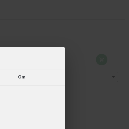
ABUS Smiley 3.0
+ 399,-
Vælg størrelse
Om