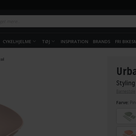
CYKELHJELME
TØJ
INSPIRATION
BRANDS
FRI BIKE
tol
Urba
Styling
Barnestole
Farve:
Pin