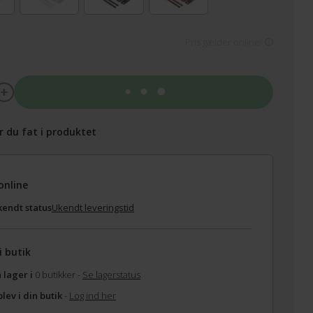
Pris gælder online
Tilføj til kurv
r du fat i produktet
online
endt status
Ukendt leveringstid
i butik
 lager i
0 butikker -
Se lagerstatus
lev i din butik
-
Log ind her