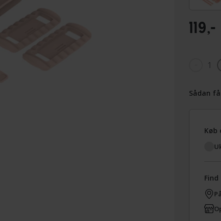
119,-
1
Sådan få
Køb 
Uk
Find 
På
Op