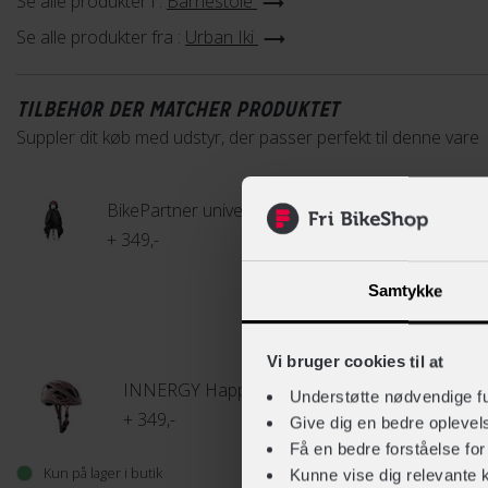
Se alle produkter i :
Barnestole
Se alle produkter fra :
Urban Iki
TILBEHØR DER MATCHER PRODUKTET
Suppler dit køb med udstyr, der passer perfekt til denne vare
BikePartner universelt regnslag til barnestol
+ 349,-
Samtykke
Vi bruger cookies til at
INNERGY Happy cykelhjelm
Understøtte nødvendige f
+ 349,-
Give dig en bedre opleve
Få en bedre forståelse fo
Kun på lager i butik
Gå til produkt
Kunne vise dig relevante 