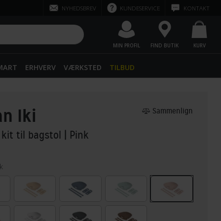
NYHEDSBREV
KUNDESERVICE
KONTAKT
MIN PROFIL
FIND BUTIK
KURV
SMART
ERHVERV
VÆRKSTED
TILBUD
n Iki
Sammenlign
 kit til bagstol
| Pink
k