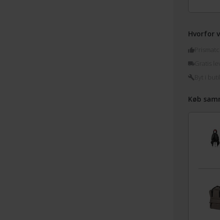
Hvorfor v
Prismatc
Gratis le
Byt i buti
Køb sam