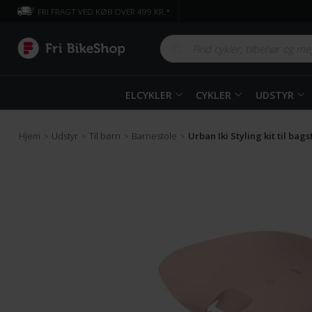
FRI FRAGT VED KØB OVER 499 KR.*
ELCYKLER
CYKLER
UDSTYR
Hjem
Udstyr
Til børn
Barnestole
Urban Iki Styling kit til bags
>
>
>
>