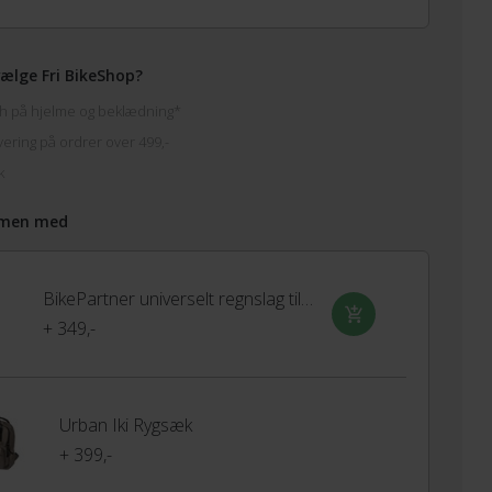
ælge Fri BikeShop?
h på hjelme og beklædning*
vering på ordrer over 499,-
k
men med
BikePartner universelt regnslag til barnestol
+ 349,-
Urban Iki Rygsæk
+ 399,-