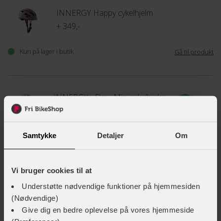
INNERGY Happy cykelhjelm
+ 349,-
Kun på lager i butik
Gå til produkt
INNERGY+ Flow Mini cykelhjelm
+ 349,-
+ 209,-
Samtykke
Detaljer
Om
TEKNISKE SPECIFIKATIONER
BASISINFORMATION
Vi bruger cookies til at
Understøtte nødvendige funktioner på hjemmesiden
Barnestol tilbehørstype
(Nødvendige)
Seler, remme & spænder
Give dig en bedre oplevelse på vores hjemmeside