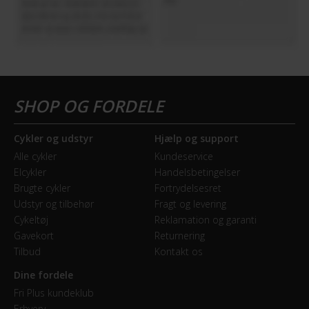
Cykler og udstyr
Hjælp og support
Alle cykler
Kundeservice
Elcykler
Handelsbetingelser
Brugte cykler
Fortrydelsesret
Udstyr og tilbehør
Fragt og levering
Cykeltøj
Reklamation og garanti
Gavekort
Returnering
Tilbud
Kontakt os
Dine fordele
Fri Plus kundeklub
Erhverv