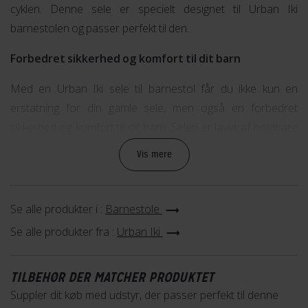
cyklen. Denne sele er specielt designet til Urban Iki
barnestolen og passer perfekt til den.
Forbedret sikkerhed og komfort til dit barn
Med en Urban Iki sele til barnestol får du ikke kun en
erstatning for din gamle sele, men også en forbedret
sikkerhed og komfort til dit barn. Selen er lavet af holdbare
materialer og er nem at montere på barnestolen. Den er
Vis mere
justerbar, så den passer til forskellige størrelser og kan
tilpasses dit barns behov.
Se alle produkter i :
Barnestole
Køb en Urban Iki sele til barnestol online eller reserver den i
Se alle produkter fra :
Urban Iki
din lokale Fri BikeShop butik.
TILBEHØR DER MATCHER PRODUKTET
Suppler dit køb med udstyr, der passer perfekt til denne