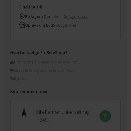
Find i butik
På lager i
0 butikker -
Se lagerstatus
Oplev i din butik
-
Log ind her
Hvorfor vælge Fri BikeShop?
Prismatch på hjelme og beklædning*
Gratis levering på ordrer over 499,-
Byt i butik
Køb sammen med
BikePartner universelt regnslag til barnestol
+ 349,-