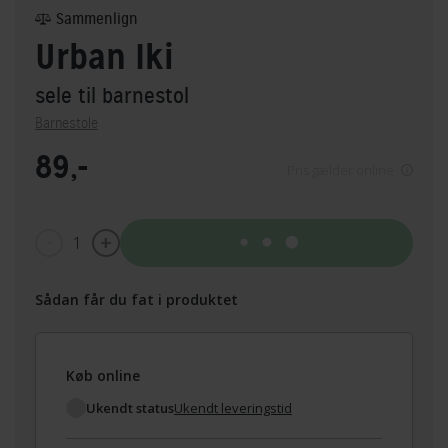
Sammenlign
Urban Iki
sele til barnestol
Barnestole
89,-
Pris gælder online
1
Tilføj til kurv
Sådan får du fat i produktet
Køb online
Ukendt status
Ukendt leveringstid