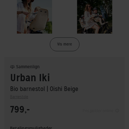
Vis mere
Sammenlign
Urban Iki
Bio barnestol
| Oishi Beige
Barnestole
799,-
Pris gælder online
Betalingsmuligheder