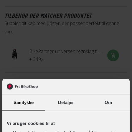
TILBEHØR DER MATCHER PRODUKTET
Suppler dit køb med udstyr, der passer perfekt til denne
vare
BikePartner universelt regnslag til barnestol
+ 349,-
Urban Iki Rygsæk
+ 399,-
Samtykke
Detaljer
Om
Montering af barnestol
Vi bruger cookies til at
+ 249,-