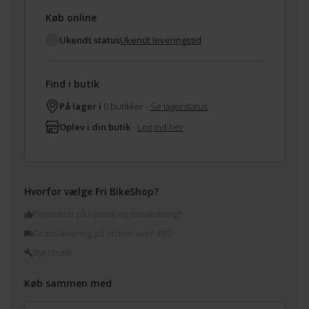
Køb online
Ukendt status
Ukendt leveringstid
Find i butik
På lager i
0 butikker -
Se lagerstatus
Oplev i din butik
-
Log ind her
Hvorfor vælge Fri BikeShop?
Prismatch på hjelme og beklædning*
Gratis levering på ordrer over 499,-
Byt i butik
Køb sammen med