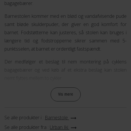
bagagebærer.
Barnestolen kommer med en blød og vandafvisende pude
samt bløde skulderpuder, der giver en god komfort for
barnet. Fodstøtterne kan justeres, så stolen kan bruges i
længere tid og fodstropperne sikrer sammen med 5-
punktsselen, at barnet er ordentligt fastspændt.
Der medfølger et beslag til nem montering på cyklens
bagagebærer og ved køb af et ekstra beslag kan stolen
nemt flyttes mellem to cykler.
Stolen kan bruges fra barnet er 9 måneder til 6 år (9-22 kg)
Vis mere
og monteres på bagagebærer med en bredde fra 120 til 175
mm. TUV godkendt og overholder EN 14344
sikkerhedsstandarder.
Se alle produkter i :
Barnestole
Se alle produkter fra :
Urban Iki