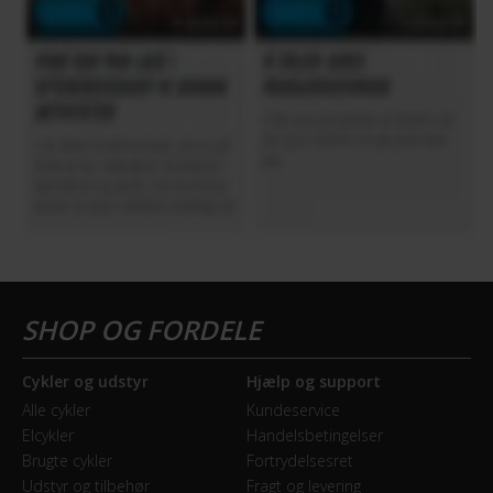
Cykler og udstyr
Hjælp og support
Alle cykler
Kundeservice
Elcykler
Handelsbetingelser
Brugte cykler
Fortrydelsesret
Udstyr og tilbehør
Fragt og levering