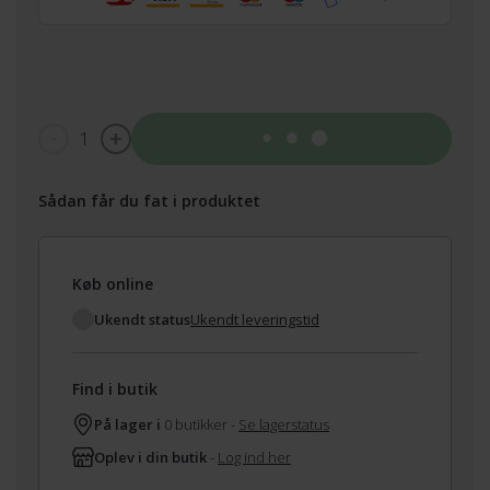
1
Tilføj til kurv
Sådan får du fat i produktet
Køb online
Ukendt status
Ukendt leveringstid
Find i butik
På lager i
0 butikker -
Se lagerstatus
Oplev i din butik
-
Log ind her