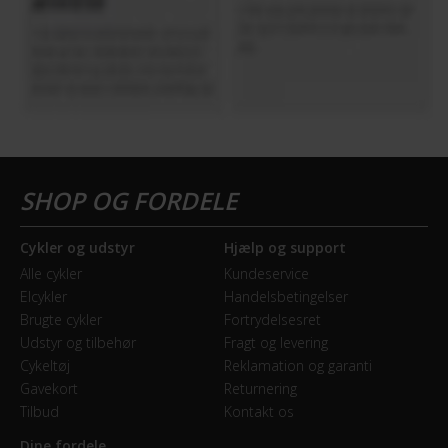
Cykler og udstyr
Hjælp og support
Alle cykler
Kundeservice
Elcykler
Handelsbetingelser
Brugte cykler
Fortrydelsesret
Udstyr og tilbehør
Fragt og levering
Cykeltøj
Reklamation og garanti
Gavekort
Returnering
Tilbud
Kontakt os
Dine fordele