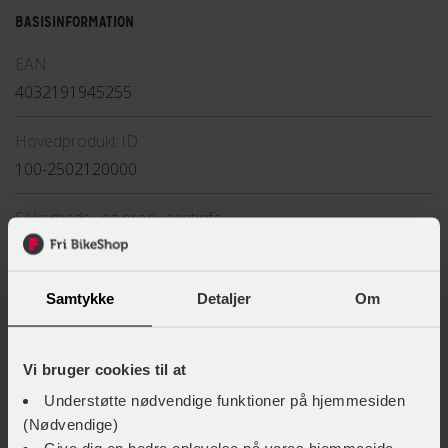
BASISINFORMATION
EAN
4032191945255
Hovedprodukt ID
100-2502120000
Sikkerheds- og producentinfo
Vis detaljer
Type
Samtykke
Detaljer
Om
Bagkurv
Vi bruger cookies til at
Understøtte nødvendige funktioner på hjemmesiden
LIGNENDE PRODUKTER
(Nødvendige)