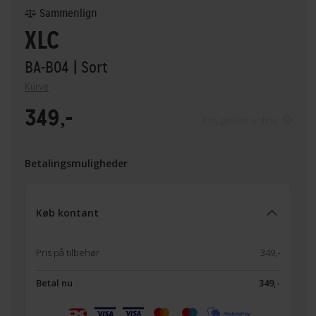
Sammenlign
XLC
BA-B04
| Sort
Kurve
349,-
Pris gælder online
Betalingsmuligheder
Køb kontant
Pris på tilbehør
349,-
Betal nu
349,-