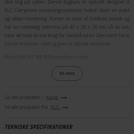
dine ting på cyklen. Denne bagkurv er specielt designet til
XLC Carrymore monteringssystemet, hvilket sikrer en stabil
og sikker montering. Kurven er lavet af holdbart plastik og
har en rummelig størrelse på 40 x 30 x 20 cm, så du kan
have alt hvad du har brug for med på turen. Den sorte farve
passer til enhver cykel og giver et stilfuldt udseende.
Bestil din XLC BA-B04 cykelkurv i dag
Gør din cykeltur endnu mere praktisk med XLC BA-B04
Vis mere
cykelkurven. Bestil den online eller reserver den i din lokale
Fri BikeShop butik. Med denne cykelkurv får du en stabil og
rummelig løsning til at transportere dine ting på cyklen.
Se alle produkter i :
Kurve
Se alle produkter fra :
XLC
TEKNISKE SPECIFIKATIONER