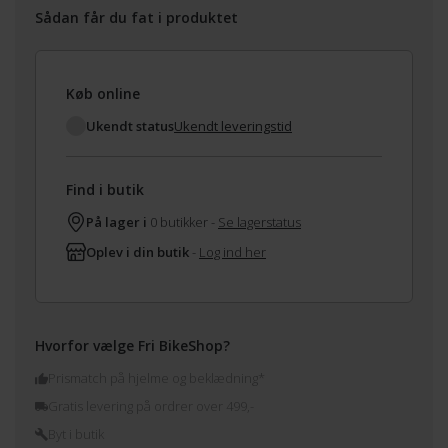
Sådan får du fat i produktet
Køb online
Ukendt status
Ukendt leveringstid
Find i butik
På lager i
0 butikker -
Se lagerstatus
Oplev i din butik
-
Log ind her
Hvorfor vælge Fri BikeShop?
Prismatch på hjelme og beklædning*
Gratis levering på ordrer over 499,-
Byt i butik