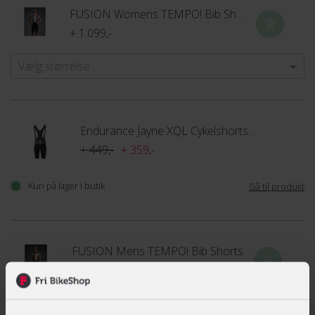
FUSION Womens TEMPO! Bib Shorts
+ 1.099,-
Vælg størrelse
Endurance Jayne XQL Cykelshorts m. seler til kvinder
+ 449,-
+ 359,-
Kun på lager i butik
Gå til produkt
FUSION Mens TEMPO! Bib Shorts
+ 1.099,-
Vælg størrelse