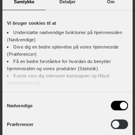
Samtykke
Detaljer
Om
FUSION Commuter Cycling Jacket
Vi bruger cookies til at
+ 1.999,-
Understøtte nødvendige funktioner på hjemmesiden
(Nødvendige)
Vælg størrelse
Give dig en bedre oplevelse på vores hjemmeside
(Præferencer)
Få en bedre forståelse for hvordan du benytter
TEKNISKE SPECIFIKATIONER
hjemmesiden og vores produkter (Statistik)
Kunne vise dig relevante kampagner og tilbud
BASISINFORMATION
(Markedsføring)
EAN
Klik på ‘OK’ for at give os dit samtykke til at bruge
Samtykkevalg
5037835346008
Nødvendige
cookies til alle disse formål. Du kan også bruge
afkrydsningsfelterne for at give samtykke til specifikke
Hovedprodukt ID
formål. Vælg formål og ‘Gem indstillinger’.
Præferencer
100-346-S