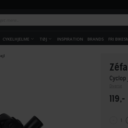
CYKELHJELME
TØJ
INSPIRATION
BRANDS
FRI BIKE
ejl
Zéfa
Cyclop 
Diverse
119,-
1