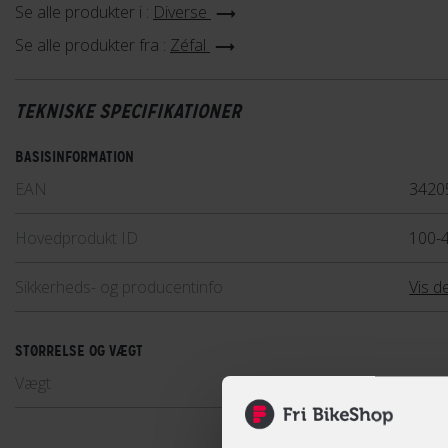
Se alle produkter i :
Diverse
Se alle produkter fra :
Zéfal
TEKNISKE SPECIFIKATIONER
BASISINFORMATION
EAN
3420
Hovedprodukt ID
100-
Sikkerheds- og producentinfo
Vis de
STØRRELSE OG VÆGT
Vægt
60 g