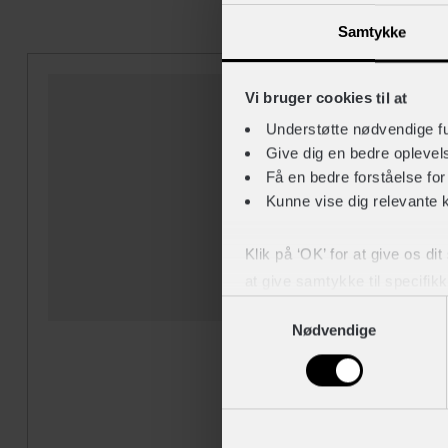
Samtykke
Vi bruger cookies til at
Understøtte nødvendige f
Give dig en bedre opleve
Få en bedre forståelse fo
Kunne vise dig relevante 
Klik på ‘OK’ for at give os di
at give samtykke til specifik
Samtykkevalg
Nødvendige
Du kan til enhver tid trække 