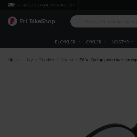
FRI FRAGT VED KØB OVER 499 KR.*
ELCYKLER
CYKLER
UDSTYR
Hjem
Udstyr
Til cyklen
Diverse
Zéfal Cyclop justerbart sidesp
>
>
>
>