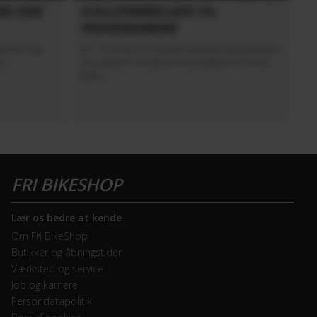
Lær os bedre at kende
Om Fri BikeShop
Butikker og åbningstider
Værksted og service
Job og karriere
Persondatapolitik