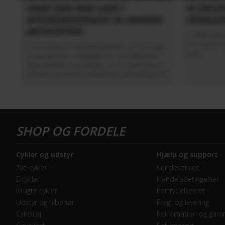
Cykler og udstyr
Hjælp og support
Alle cykler
Kundeservice
Elcykler
Handelsbetingelser
Brugte cykler
Fortrydelsesret
Udstyr og tilbehør
Fragt og levering
Cykeltøj
Reklamation og garan