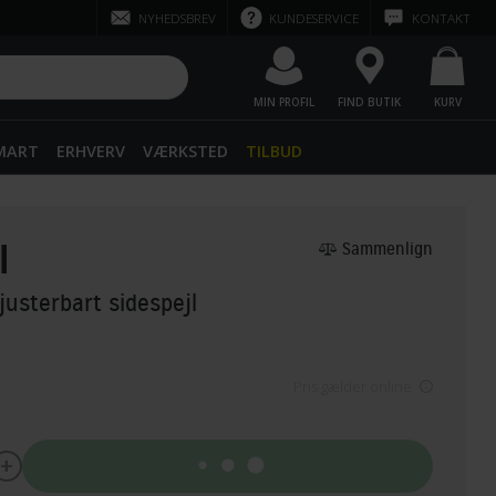
NYHEDSBREV
KUNDESERVICE
KONTAKT
MIN PROFIL
FIND BUTIK
KURV
SMART
ERHVERV
VÆRKSTED
TILBUD
l
Sammenlign
justerbart sidespejl
Pris gælder online
Tilføj til kurv