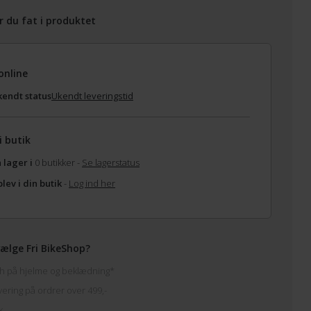
r du fat i produktet
online
endt status
Ukendt leveringstid
i butik
 lager i
0 butikker -
Se lagerstatus
lev i din butik
-
Log ind her
ælge Fri BikeShop?
h på hjelme og beklædning*
vering på ordrer over 499,-
k