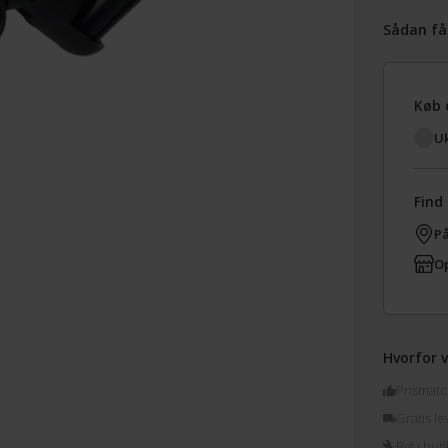
Sådan få
Køb 
Uk
Find 
På
Op
Hvorfor v
Prismatc
Gratis le
Byt i buti