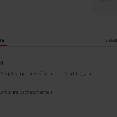
se
Speci
JL
. Spejlet kan justeres så man
Vægt: 60 gram.
overblik fra bagfrakomende i