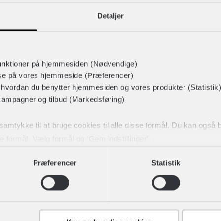
LIGNENDE PRODUKTER
Detaljer
unktioner på hjemmesiden (Nødvendige)
lse på vores hjemmeside (Præferencer)
r hvordan du benytter hjemmesiden og vores produkter (Statistik)
kampagner og tilbud (Markedsføring)
t samtykke til at bruge cookies til alle disse formål. Du kan også
ke formål. Vælg formål og ‘Gem indstillinger’.
Præferencer
Statistik
dit samtykke tilbage eller ændre det ved at klikke på linket "Brug