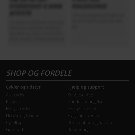
7
Skiftegreb
Shimano Revoshift SL-C3000-7
HJUL & DÆK
Dæk
Kenda K-1172 700x45C
Hjulstørrelse
Cykler og udstyr
Hjælp og support
28″
Alle cykler
Kundeservice
Elcykler
Handelsbetingelser
Brugte cykler
Fortrydelsesret
KOMPATIBILITET
Udstyr og tilbehør
Fragt og levering
Cykeltøj
Reklamation og garanti
Montering af barnestol
Gavekort
Returnering
Kan monteres bagpå