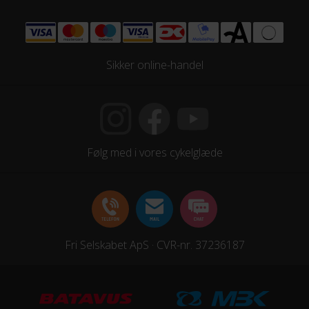
Drivmoment
38 Nm
Maksimal fart
Sikker online-handel
25 km/t
Motor model
Promovec frontmotor
Følg med i vores cykelglæde
Motoreffekt
250 W
Motorplacering
Forhjulsmotor
Fri Selskabet ApS · CVR-nr. 37236187
STEL