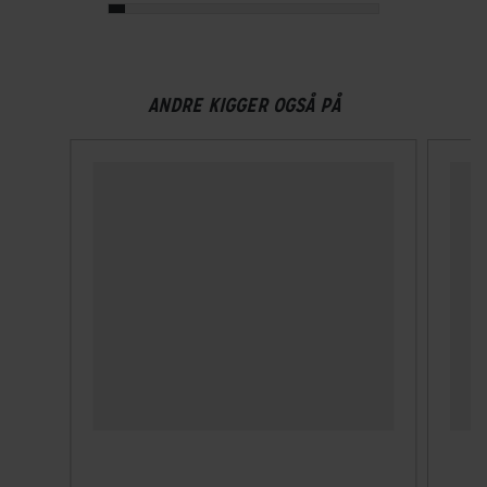
BREMSER
Bagbremse
ANDRE KIGGER OGSÅ PÅ
Fodbremse Shimano
Forbremse
Mekanisk fælgbremse Shimano
ELCYKEL SYSTEM
Display
Promovec LED Display
Estimeret rækkevidde (km)
30 km - 60 km
Walk assist