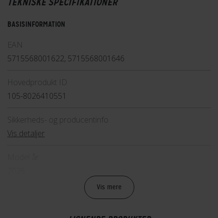
TEKNISKE SPECIFIKATIONER
BASISINFORMATION
EAN
5715568001622, 5715568001646
Hovedprodukt ID
105-8026410551
Sikkerheds- og producentinfo
Vis detaljer
Model år
2026
Vis mere
BATTERI