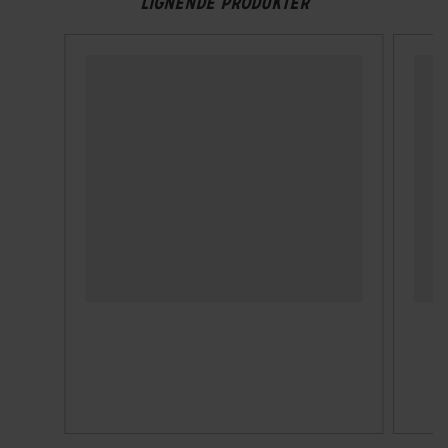
LIGNENDE PRODUKTER
Aftageligt batteri
Ja
Batteri beskrivelse
Promovec Carrier 7XL
Batteriplacering
På bagagebærer
Energiindhold (Wh)
396 Wh
Kapacitet
11 Ah
Spænding
36 V