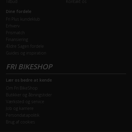
Tilbud
Kontakt os
Dine fordele
KOMPONENTER
Fri Plus kundeklub
Erhverv
Frempind
Prismatch
Justerbar
Finansiering
Ældre Sagen fordele
Sadel
Guides og inspiration
Selle Royal Freeway
Sadelpind
Lær os bedre at kende
Fast
Om Fri BikeShop
Butikker og åbningstider
Styrlås
Værksted og service
Ja
Job og karriere
Persondatapolitik
Brug af cookies
MOTOR