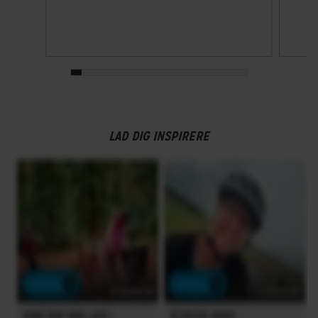
Ja
GEAR
Bagskifter
Shimano SG-C3001-7C-DX
LAD DIG INSPIRERE
Drivlinje
Kædetræk
Geargruppe
Shimano Nexus
Geartype
Indvendige gear
Samlet antal gear