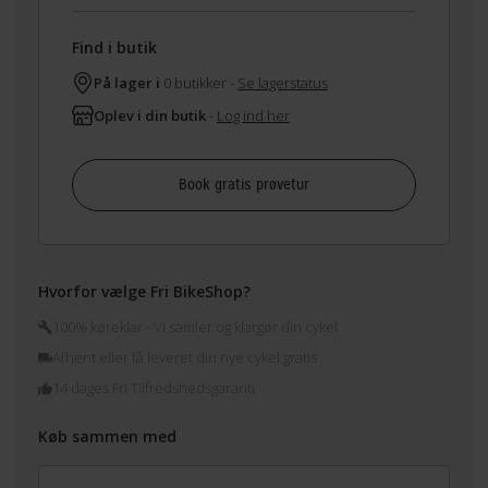
Find i butik
På lager i
0 butikker -
Se lagerstatus
Oplev i din butik
-
Log ind her
Book gratis prøvetur
Hvorfor vælge Fri BikeShop?
100% køreklar - Vi samler og klargør din cykel
Afhent eller få leveret din nye cykel gratis
14 dages Fri Tilfredshedsgaranti
Køb sammen med