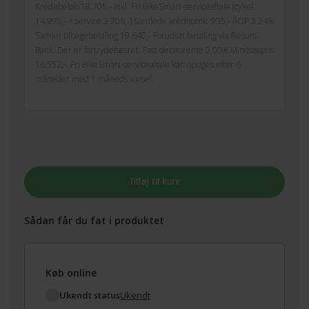
Kreditbeløb 18.705,- inkl. Fri BikeSmart-serviceaftale (cykel
14.999,- + service 3.706,-) Samlede kreditomk. 935,- ÅOP 3.24%
Samlet tilbagebetaling 19.640,- Forudsat betaling via Resurs
Bank. Der er fortrydelsesret. Fast debitorente 0,00% Mindstepris
16.552,-. Fri BikeSmart-serviceaftale kan opsiges efter 6
måneder med 1 måneds varsel.
Tilføj til kurv
Sådan får du fat i produktet
Køb online
Ukendt status
Ukendt