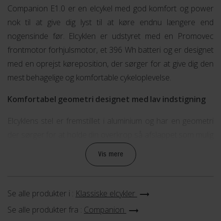
Companion E1.0 er en elcykel med god komfort og power
nok til at give dig lyst til at køre endnu længere end
nogensinde før. Elcyklen er udstyret med en Promovec
frontmotor forhjulsmotor, et 396 Wh batteri og er designet
med en oprejst køreposition, der sørger for at give dig den
mest behagelige og komfortable cykeloplevelse.
Komfortabel geometri designet med lav indstigning
Elcyklens stel er fremstillet i aluminium og har en geometri
der sørger for at holde din overkrop så afslappet som mulig
under din cykeltur. Samtidig er designet udarbejdet med lav
Vis mere
indstigning, hvilket betyder at du let og uden besvær kan
stige af og på cyklen.
Se alle produkter i :
Klassiske elcykler
Cyklen er udstyret med gode komfortable komponenter,
Se alle produkter fra :
Companion
som absorberer stød og bump fra underlaget og derved