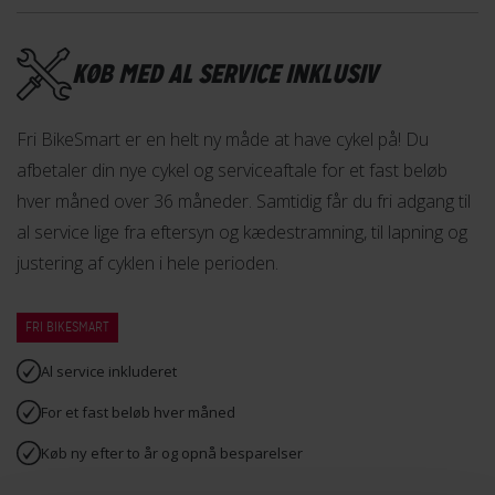
skåner din ryg og overkrop.
Få et ekstra skub med en forhjulsmotor
KØB MED AL SERVICE INKLUSIV
Elcyklen er bygget op om en Promovec forhjulsmotor, som
har et motormoment på 38 Nm, hvilket giver dig en god
Fri BikeSmart er en helt ny måde at have cykel på! Du
trædeassistance.
afbetaler din nye cykel og serviceaftale for et fast beløb
hver måned over 36 måneder. Samtidig får du fri adgang til
Forhjulsmotoren er placeret i navet på forhjulet og yder
al service lige fra eftersyn og kædestramning, til lapning og
maksimal hjælp til dit pedaltråd. Med sin placering i forhjulet
justering af cyklen i hele perioden.
vil du føle at blive "trukket frem", hvilket gør at du kommer
hurtigt op i fart.
FRI BIKESMART
Forhjulsmotoren er ideel til korte og mellemlange distancer,
Al service inkluderet
uden alt for mange bakker.
For et fast beløb hver måned
Fra A til B med et 396 Wh batteri
Køb ny efter to år og opnå besparelser
Til at forsyne cyklens forhjulsmotor med strøm, er elcyklen