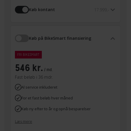
Køb kontant
17.999,-
Køb på BikeSmart finansiering
FRI BIKESMART
546 kr.
/ md.
Fast beløb i 36 mdr.
Al service inkluderet
For et fast beløb hver måned
Køb ny efter to år og opnå besparelser
Læs mere