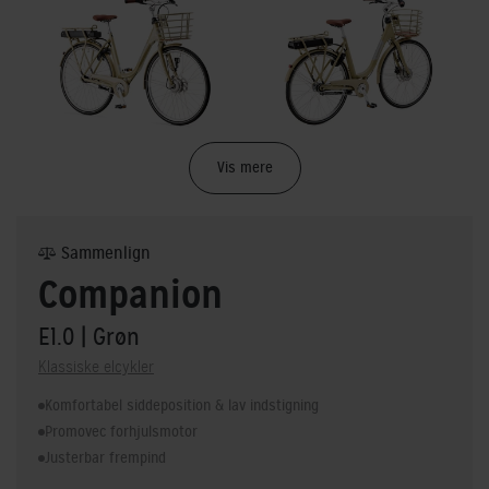
Vis mere
Sammenlign
Companion
E1.0
| Grøn
Klassiske elcykler
Komfortabel siddeposition & lav indstigning
Promovec forhjulsmotor
Justerbar frempind