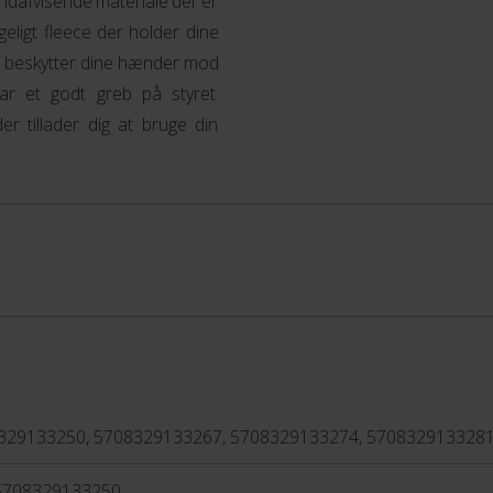
ndafvisende materiale der er
geligt fleece der holder dine
r beskytter dine hænder mod
ar et godt greb på styret.
r tillader dig at bruge din
329133250, 5708329133267, 5708329133274, 570832913328
5708329133250