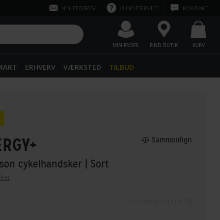
NYHEDSBREV
KUNDESERVICE
KONTAKT
MIN PROFIL
FIND BUTIK
KURV
SMART
ERHVERV
VÆRKSTED
TILBUD
ERGY+
Sammenlign
son cykelhandsker
| Sort
sker
Pris gælder online