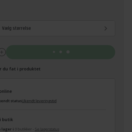
Vælg størrelse
Tilføj til kurv
r du fat i produktet
online
endt status
Ukendt leveringstid
i butik
 lager i
0 butikker -
Se lagerstatus