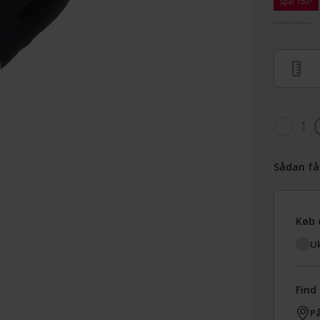
Spar 150,-
Før: 299,-
1
Sådan få
Køb 
Uk
Find 
På