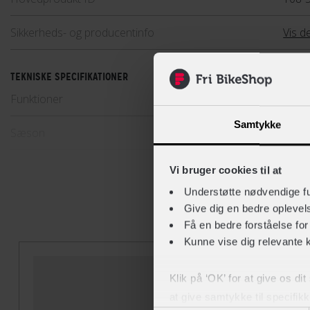
Sikkerheds- og producentinfo
Vis de
TEKNISKE SPECIFIKATIONER
Funktioner
Touch
Samtykke
Sæson
Forår
Vejrmodstand
Vanda
Vi bruger cookies til at
Understøtte nødvendige f
Give dig en bedre opleve
Få en bedre forståelse fo
Kunne vise dig relevante 
Klik på ‘OK’ for at give os di
at give samtykke til specifik