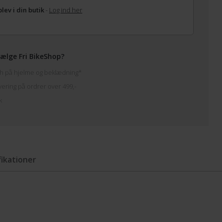
lev i din butik
-
Log ind her
ælge Fri BikeShop?
h på hjelme og beklædning*
vering på ordrer over 499,-
k
fikationer