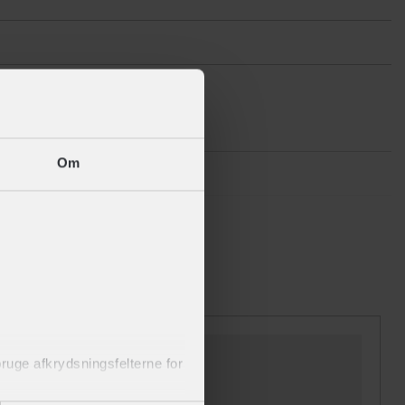
Om
 bruge afkrydsningsfelterne for