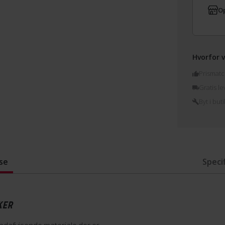
Op
Hvorfor v
Prismatc
Gratis le
Byt i buti
se
Speci
KER