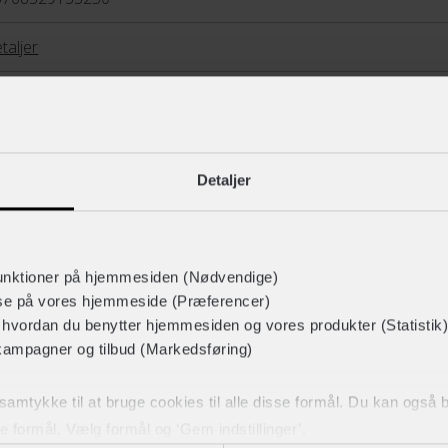
taljer
fingre
Detaljer
 & efterår
fvisende,Vindafvisende
Vis mere
unktioner på hjemmesiden (Nødvendige)
lse på vores hjemmeside (Præferencer)
LIGNENDE PRODUKTER
r hvordan du benytter hjemmesiden og vores produkter (Statistik)
kampagner og tilbud (Markedsføring)
t samtykke til at bruge cookies til alle disse formål. Du kan også
ke formål. Vælg formål og ‘Gem indstillinger’.