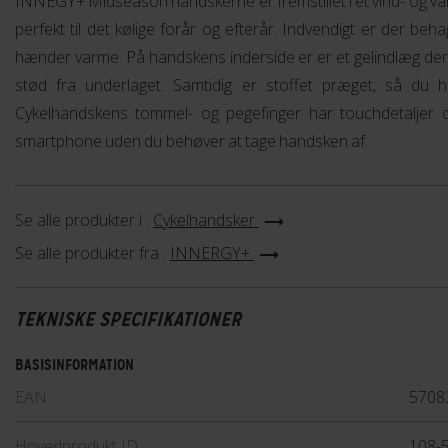
INNEGY+ Midseason handskerne er fremstillet i et vind- og va
perfekt til det kølige forår og efterår. Indvendigt er der beha
hænder varme. På handskens inderside er er et gelindlæg de
stød fra underlaget. Samtidig er stoffet præget, så du h
Cykelhandskens tommel- og pegefinger har touchdetaljer de
smartphone uden du behøver at tage handsken af.
Se alle produkter i :
Cykelhandsker
Se alle produkter fra :
INNERGY+
TEKNISKE SPECIFIKATIONER
BASISINFORMATION
EAN
5708
Hovedprodukt ID
108-