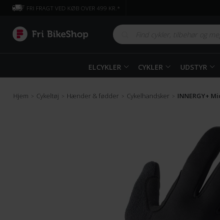
FRI FRAGT VED KØB OVER 499 KR.*
ELCYKLER
CYKLER
UDSTYR
Hjem
Cykeltøj
Hænder & fødder
Cykelhandsker
INNERGY+ Mi
>
>
>
>