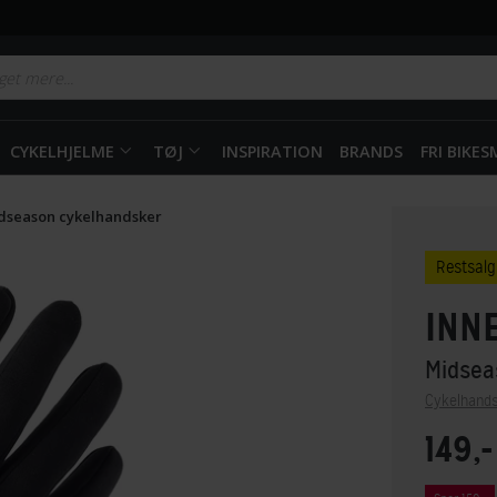
CYKELHJELME
TØJ
INSPIRATION
BRANDS
FRI BIKE
dseason cykelhandsker
Restsalg
INN
Midsea
Cykelhand
149,-