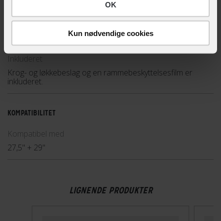
OK
Sikkerheds- og producentinfo
Kun nødvendige cookies
Vis detaljer
Inkluderet
Krog- og løkkebeslag og en rammebeskyttelsesfilm er
inkluderet.
KOMPATIBILITET
Kompatibel med
27,5" + 29"
LIGNENDE PRODUKTER