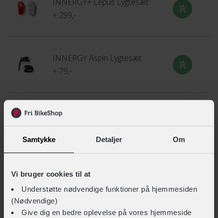
INNERGY+ Lepus Lygtesæt
+ 299,-
INNERGY Aspin Lygtesæt
+ 79,-
KLICKfix Quad PhonePad telefonholder
+ 299,-
Samtykke
Detaljer
Om
SP Connect Universal Bike Mount
Vi bruger cookies til at
+ 249,-
Understøtte nødvendige funktioner på hjemmesiden
(Nødvendige)
Give dig en bedre oplevelse på vores hjemmeside