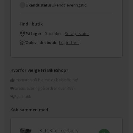
Ukendt status
Ukendt leveringstid
Find i butik
På lager i
0 butikker -
Se lagerstatus
Oplev i din butik
-
Log ind her
Hvorfor vælge Fri BikeShop?
Prismatch på hjelme og beklædning*
Gratis levering på ordrer over 499,-
Byt i butik
Køb sammen med
KLICKfix Frontkurv