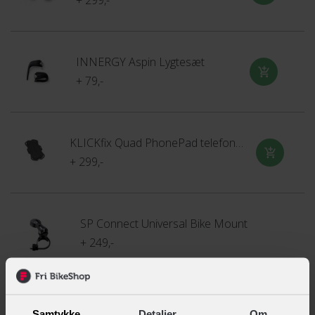
INNERGY Aspin Lygtesæt
+ 79,-
KLICKfix Quad PhonePad telefonholder
+ 299,-
SP Connect Universal Bike Mount
+ 249,-
SP Connect Universal mobilholder
Samtykke
Detaljer
Om