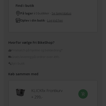
Find i butik
På lager i
0 butikker -
Se lagerstatus
Oplev i din butik
-
Log ind her
Hvorfor vælge Fri BikeShop?
Prismatch på hjelme og beklædning*
Gratis levering på ordrer over 499,-
Byt i butik
Køb sammen med
KLICKfix Frontkurv
+ 299,-