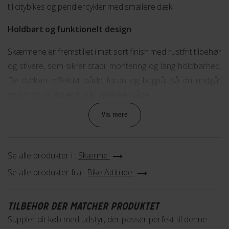
til citybikes og pendlercykler med smallere dæk.
Holdbart og funktionelt design
Skærmene er fremstillet i mat sort finish med rustfrit tilbehør
og stivere, som sikrer stabil montering og lang holdbarhed.
De dækker effektivt både foran og bagpå, så du undgår
snavs og vandstænk, når vejene er våde.
Vis mere
Se alle produkter i :
Skærme
Se alle produkter fra :
Bike Attitude
TILBEHØR DER MATCHER PRODUKTET
Suppler dit køb med udstyr, der passer perfekt til denne