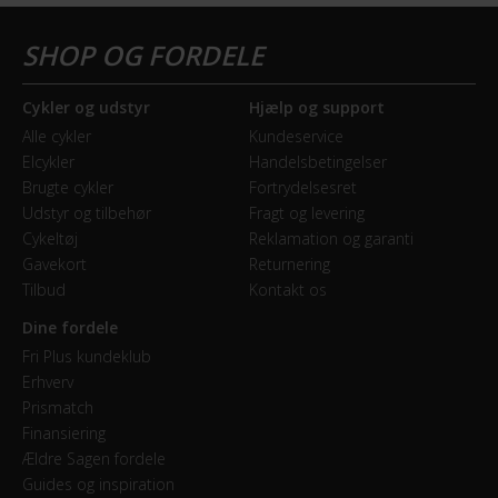
Cykler og udstyr
Hjælp og support
Alle cykler
Kundeservice
Elcykler
Handelsbetingelser
Brugte cykler
Fortrydelsesret
Udstyr og tilbehør
Fragt og levering
Cykeltøj
Reklamation og garanti
Gavekort
Returnering
Tilbud
Kontakt os
Dine fordele
Fri Plus kundeklub
Erhverv
Prismatch
Finansiering
Ældre Sagen fordele
Guides og inspiration