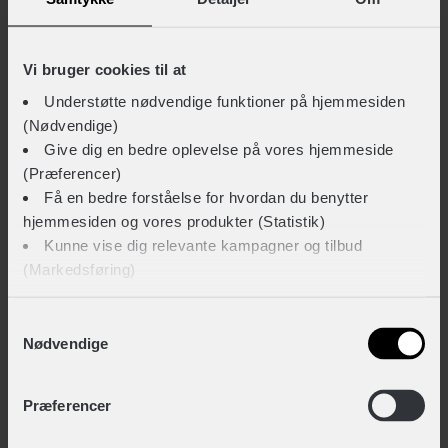
+ 229,-
Vi bruger cookies til at
Understøtte nødvendige funktioner på hjemmesiden
INNERGY+ Mobilholder med magnet holder
(Nødvendige)
+ 299,-
Give dig en bedre oplevelse på vores hjemmeside
(Præferencer)
Få en bedre forståelse for hvordan du benytter
TEKNISKE SPECIFIKATIONER
hjemmesiden og vores produkter (Statistik)
Kunne vise dig relevante kampagner og tilbud
BASISINFORMATION
(Markedsføring)
EAN
Klik på ‘OK’ for at give os dit samtykke til at bruge
Samtykkevalg
5707965029354
Nødvendige
cookies til alle disse formål. Du kan også bruge
afkrydsningsfelterne for at give samtykke til specifikke
Hovedprodukt ID
formål. Vælg formål og ‘Gem indstillinger’.
Præferencer
12-1101351