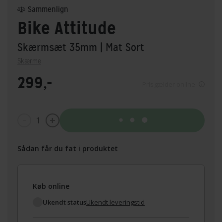
Sammenlign
Bike Attitude
Skærmsæt 35mm
| Mat Sort
Skærme
299,-
Pris gælder online
1
Tilføj til kurv
Sådan får du fat i produktet
Køb online
Ukendt status
Ukendt leveringstid