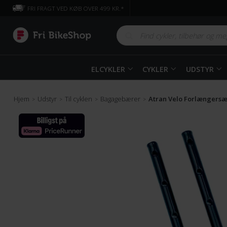
FRI FRAGT VED KØB OVER 499 KR.*
ELCYKLER
CYKLER
UDSTYR
Hjem
Udstyr
Til cyklen
Bagagebærer
Atran Velo Forlængersæt
>
>
>
>