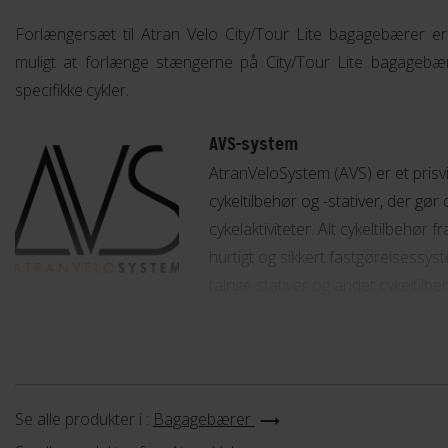
Forlængersæt til Atran Velo City/Tour Lite bagagebærer e
muligt at forlænge stængerne på City/Tour Lite bagagebær
specifikke cykler.
AVS-system
AtranVeloSystem (AVS) er et prisv
cykeltilbehør og -stativer, der gør
cykelaktiviteter. Alt cykeltilbehør
hurtigt og sikkert fastgørelsessy
talrige stativer og andet cykeltilbe
Lær mere
Se alle produkter i :
Bagagebærer