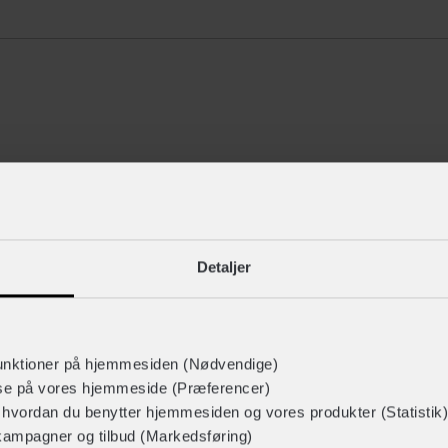
Detaljer
965299603
unktioner på hjemmesiden (Nødvendige)
lse på vores hjemmeside (Præferencer)
120042
r hvordan du benytter hjemmesiden og vores produkter (Statistik)
kampagner og tilbud (Markedsføring)
taljer