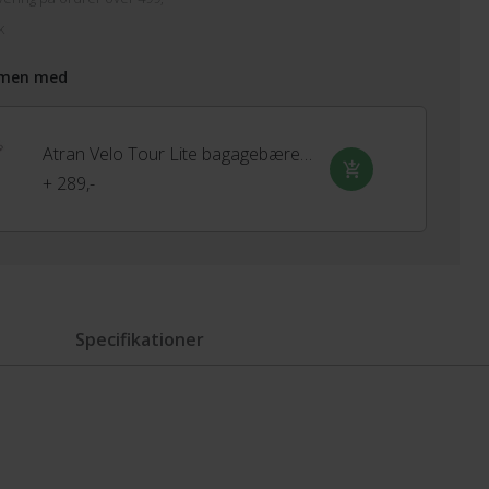
k
men med
Atran Velo Tour Lite bagagebærer AVS
+ 289,-
Specifikationer