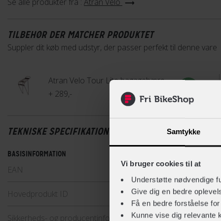
Se alle produkter fra :
Atran Velo
TILBEHØR DER MATCHER PRODUKTET
Suppler dit køb med udstyr, der passer perfekt til denne vare
Atran Velo Tour Lite bagagebærer AVS
+ 289,-
TEKNISKE SPECIFIKATIONER
Samtykke
BASISINFORMATION
Vi bruger cookies til at
EAN
5707
Understøtte nødvendige f
Give dig en bedre opleve
Hovedprodukt ID
12-6
Få en bedre forståelse fo
Kunne vise dig relevante 
Sikkerheds- og producentinfo
Vis de