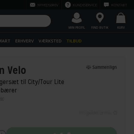
NYHEDSBREV
KUNDESERVICE
KONTAKT
MIN PROFIL
FIND BUTIK
KURV
SMART
ERHVERV
VÆRKSTED
TILBUD
n Velo
Sammenlign
ersæt til City/Tour Lite
ebærer
er
Pris gælder online