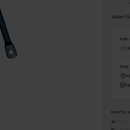
1
Sådan få
Køb 
Uk
Find 
På
Op
Hvorfor v
Prismatc
Gratis le