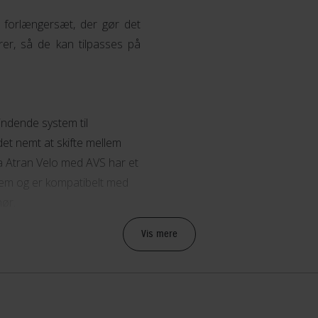
r forlængersæt, der gør det
er, så de kan tilpasses på
indende system til
 det nemt at skifte mellem
 fra Atran Velo med AVS har et
stem og er kompatibelt med
hør.
Vis mere