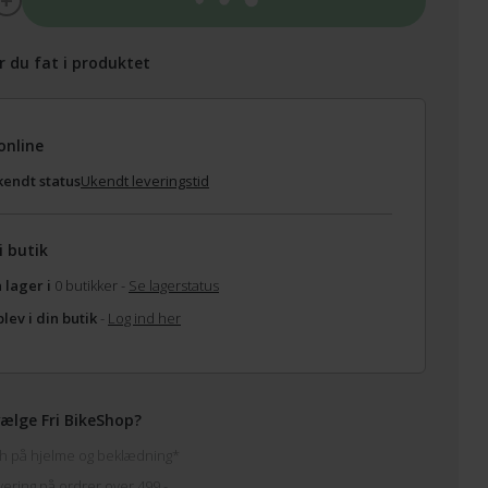
Tilføj til kurv
r du fat i produktet
online
endt status
Ukendt leveringstid
i butik
 lager i
0 butikker -
Se lagerstatus
lev i din butik
-
Log ind her
ælge Fri BikeShop?
h på hjelme og beklædning*
vering på ordrer over 499,-