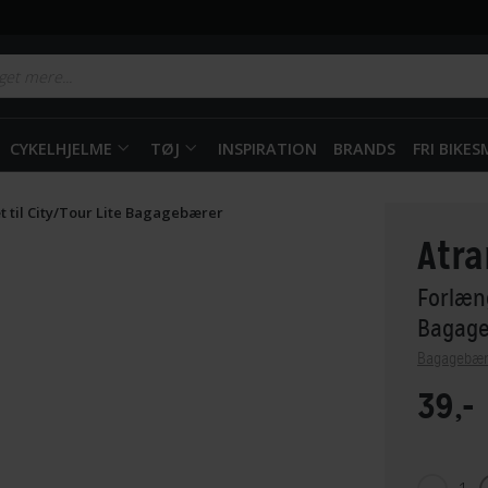
CYKELHJELME
TØJ
INSPIRATION
BRANDS
FRI BIKE
 til City/Tour Lite Bagagebærer
Atra
Forlæng
Bagag
Bagagebær
39,-