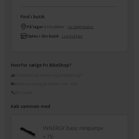
Find i butik
På lager i
0 butikker -
Se lagerstatus
Oplev i din butik
-
Log ind her
Hvorfor vælge Fri BikeShop?
Prismatch på hjelme og beklædning*
Gratis levering på ordrer over 499,-
Byt i butik
Køb sammen med
INNERGY Basic minipumpe
+ 79,-