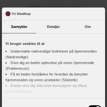
INNERGY+ Sadeltaske m. quick release
+ 279,-
Samtykke
Detaljer
Om
INNERGY+ Sadeltaske Race
+ 249,-
+ 199,-
Vi bruger cookies til at
Understøtte nødvendige funktioner på hjemmesiden
(Nødvendige)
INNERGY+ Sadeltaske MTB/Tour
Give dig en bedre oplevelse på vores hjemmeside
(Præferencer)
+ 249,-
Få en bedre forståelse for hvordan du benytter
hjemmesiden og vores produkter (Statistik)
Kunne vise dig relevante kampagner og tilbud
TEKNISKE SPECIFIKATIONER
(Markedsføring)
BASISINFORMATION
Klik på ‘OK’ for at give os dit samtykke til at bruge
Samtykkevalg