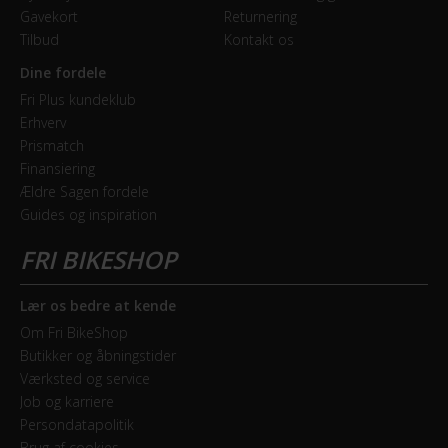
Gavekort
Returnering
Tilbud
Kontakt os
Dine fordele
Fri Plus kundeklub
Erhverv
Prismatch
Finansiering
Ældre Sagen fordele
Guides og inspiration
Lær os bedre at kende
Om Fri BikeShop
Butikker og åbningstider
Værksted og service
Job og karriere
Persondatapolitik
Brug af cookies