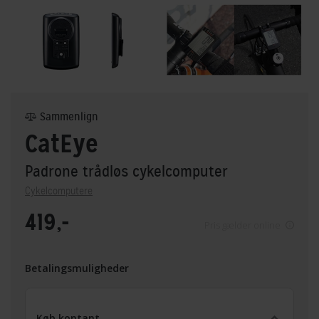
Sammenlign
CatEye
Padrone trådløs cykelcomputer
Cykelcomputere
419,-
Pris gælder online
Betalingsmuligheder
Køb kontant