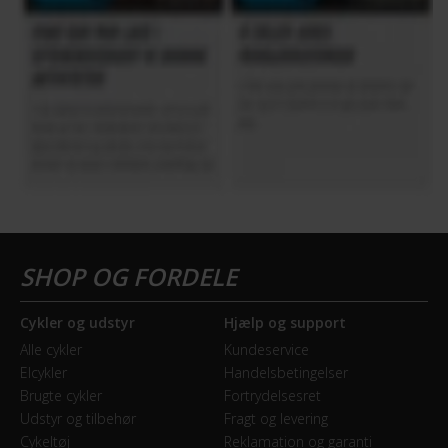
Cykler og udstyr
Hjælp og support
Alle cykler
Kundeservice
Elcykler
Handelsbetingelser
Brugte cykler
Fortrydelsesret
Udstyr og tilbehør
Fragt og levering
Cykeltøj
Reklamation og garanti