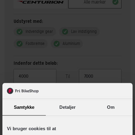
Alle mærker
Udstyret med:
Indvendige gear
Lav indstigning
Fodbremse
Aluminium
Indenfor dette beløb:
Til
Vis 5 alternativer
Samtykke
Detaljer
Om
Beskrivelse
Specifikationer
Vi bruger cookies til at