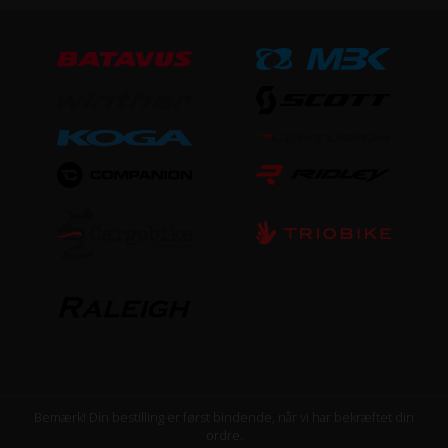
Aluminium
Steltype
Lav indstigning
STØRRELSE OG VÆGT
Vægt
11,1 kg
UDSTYR
Skærme
Ja
Bemærk! Din bestilling er først bindende, når vi har bekræftet din
ordre.