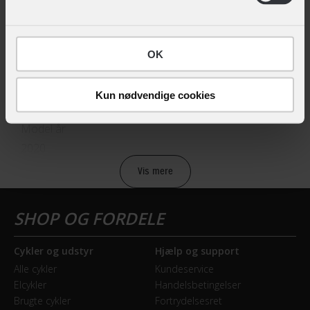
Hovedprodukt ID
12-903182119
OK
Sikkerheds- og producentinfo
Vis detaljer
Kun nødvendige cookies
Model år
2020
Vis mere
BREMSER
Bagbremse
Fodbremse
Cykler og udstyr
Hjælp og support
Alle cykler
Kundeservice
Forbremse
Elcykler
Handelsbetingelser
Mekanisk fælgbremse
Brugte cykler
Fortrydelsesret