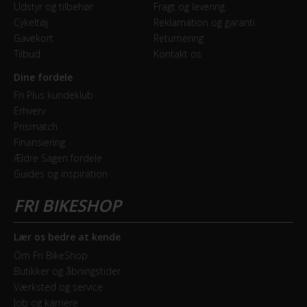
Udstyr og tilbehør
Fragt og levering
Cykeltøj
Reklamation og garanti
GEAR
Gavekort
Returnering
Tilbud
Kontakt os
Geartype
Indvendige gear
Dine fordele
Fri Plus kundeklub
Samlet antal gear
Erhverv
Prismatch
7
Finansiering
Ældre Sagen fordele
Skiftegreb
Guides og inspiration
Shimano Nexus
HJUL & DÆK
Lær os bedre at kende
Hjul
Om Fri BikeShop
Butikker og åbningstider
28 tommer
Værksted og service
Job og karriere
Hjulstørrelse