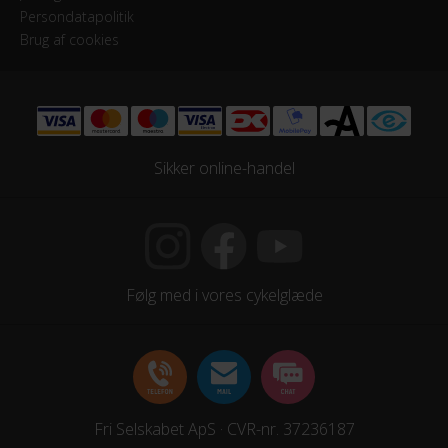
Persondatapolitik
28″
Brug af cookies
KOMPONENTER
Styrlås
Nej
Sikker online-handel
STEL
Forgaffel
Følg med i vores cykelglæde
Fast forgaffel
Ramme
Aluminium
Stelmateriale
Fri Selskabet ApS · CVR-nr. 37236187