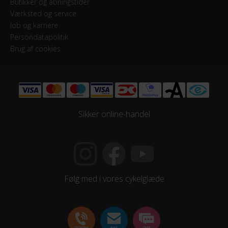
Butikker og åbningstider
Shimano
Værksted og service
Job og karriere
Persondatapolitik
HJUL & DÆK
Brug af cookies
Hjul
28 tommer
Hjulstørrelse
Sikker online-handel
28″
KOMPONENTER
Styrlås
Følg med i vores cykelglæde
Nej
STEL