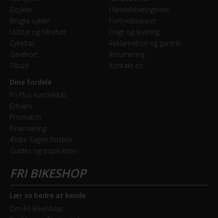
Forbremse
Elcykler
Handelsbetingelser
Hydraulisk skivebremse
Brugte cykler
Fortrydelsesret
Udstyr og tilbehør
Fragt og levering
Cykeltøj
Reklamation og garanti
GEAR
Gavekort
Returnering
Tilbud
Kontakt os
Bagskifter
Shimano Claris
Dine fordele
Fri Plus kundeklub
Geartype
Erhverv
Prismatch
Udvendige gear
Finansiering
Ældre Sagen fordele
Kranksæt
Guides og inspiration
Shimano 2 klinger
Samlet antal gear
16
Lær os bedre at kende
Om Fri BikeShop
Skiftegreb