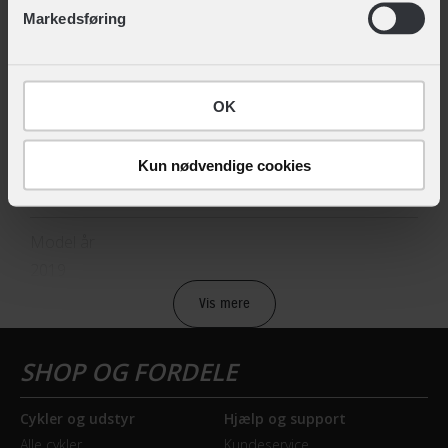
EAN
Markedsføring
5712704012092, 5712704012108
Hovedprodukt ID
OK
12-903194022
Sikkerheds- og producentinfo
Kun nødvendige cookies
Vis detaljer
Model år
2019
Vis mere
BREMSER
Bagbremse
Hydraulisk skivebremse
Cykler og udstyr
Hjælp og support
Alle cykler
Kundeservice