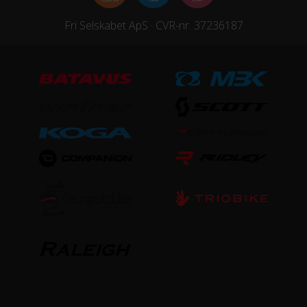
Forgaffel
Fri Selskabet ApS · CVR-nr. 37236187
Fast forgaffel
Ramme
Aluminium
Stelmateriale
Aluminium
Steltype
Høj indstigning
STØRRELSE OG VÆGT
Vægt
11,8 kg