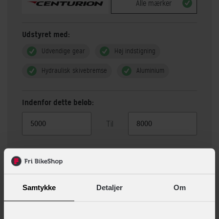
Alle mærker
Udstyret med:
Udvendige gear
Høj indstigning
Hydraulisk skivebremse
Aluminium
Indenfor dette beløb:
Til
Vis 3 alternativer
Samtykke
Detaljer
Om
Beskrivelse
Specifikationer