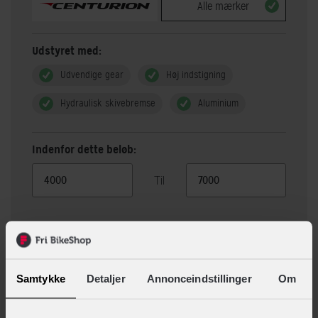
Alle mærker
Udstyret med:
Udvendige gear
Høj indstigning
Hydraulisk skivebremse
Aluminium
Indenfor dette beløb:
Til
Vis 5 alternativer
Samtykke
Detaljer
Annonceindstillinger
Om
Beskrivelse
Specifikationer