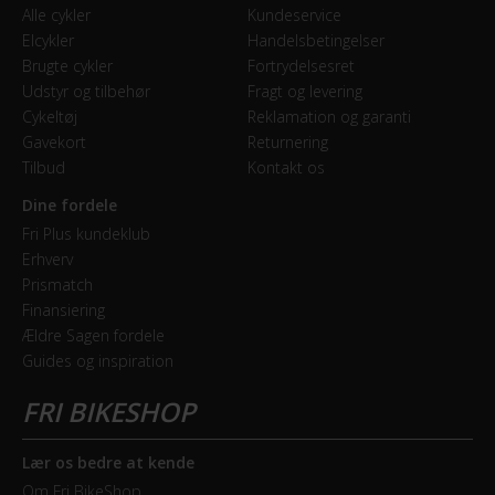
Alle cykler
Kundeservice
Du kan til enhver tid trække dit samtykke tilbage eller
Forbremse
Elcykler
Handelsbetingelser
ændre det ved at klikke på linket "Brug af cookies"
Hydraulisk skivebremse
Brugte cykler
Fortrydelsesret
nederst på siden.
Udstyr og tilbehør
Fragt og levering
Cykeltøj
Reklamation og garanti
GEAR
Gavekort
Returnering
Tilbud
Kontakt os
Bagskifter
Shimano Claris
Dine fordele
Fri Plus kundeklub
Geartype
Erhverv
Prismatch
Udvendige gear
Finansiering
Ældre Sagen fordele
Kranksæt
Guides og inspiration
Shimano Aluminium sort 44T
Samlet antal gear
8
Lær os bedre at kende
Om Fri BikeShop