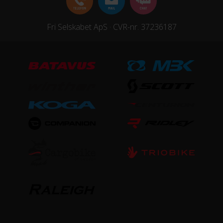
STEL
Ramme
Fri Selskabet ApS · CVR-nr. 37236187
Aluminium
Stelmateriale
Aluminium
Steltype
Høj indstigning
STØRRELSE OG VÆGT
Vægt
11,7 kg