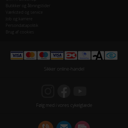
Skiftegreb
Butikker og åbningstider
Shimano Tommelskifter
Værksted og service
Job og karriere
Persondatapolitik
HJUL & DÆK
Brug af cookies
Dæk
Bike Attitude Antipuncture by Panaracer 700Cx28
Hjulstørrelse
Sikker online-handel
28″
KOMPONENTER
Styrlås
Følg med i vores cykelglæde
Nej