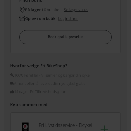
Find i butik
På lager i
0 butikker -
Se lagerstatus
Oplev i din butik
-
Log ind her
Book gratis prøvetur
Hvorfor vælge Fri BikeShop?
100% køreklar - Vi samler og klargør din cykel
Afhent eller få leveret din nye cykel gratis
14 dages Fri Tilfredshedsgaranti
Køb sammen med
Fri Livstidsservice - Elcykel