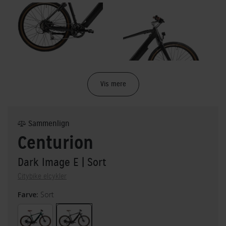
Vis mere
Sammenlign
Centurion
Dark Image E
| Sort
Citybike elcykler
Farve:
Sort