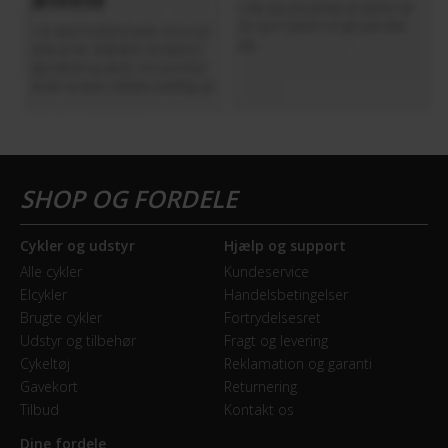
Skiftegreb
Shimano Shimano Acera
HJUL & DÆK
Dæk
Panaracer Gravelking 27,5x2,0
Hjul
Cykler og udstyr
Hjælp og support
DB alu black
Alle cykler
Kundeservice
Elcykler
Handelsbetingelser
Hjulstørrelse
Brugte cykler
Fortrydelsesret
27,5″
Udstyr og tilbehør
Fragt og levering
Cykeltøj
Reklamation og garanti
Gavekort
Returnering
KOMPATIBILITET
Tilbud
Kontakt os
Dine fordele
Montering af barnestol