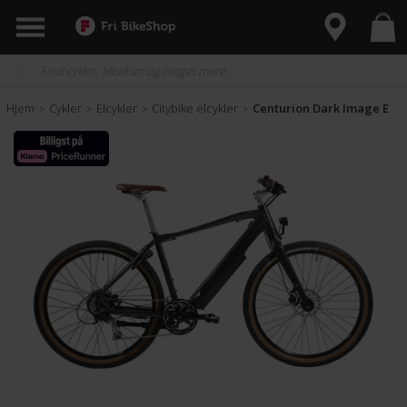
Hjem
Cykler
Elcykler
Citybike elcykler
Centurion Dark Image E
>
>
>
>