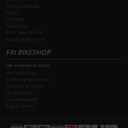
Fri Plus kundeklub
Kan monteres bagpå
Erhverv
Prismatch
Finansiering
KOMPONENTER
Ældre Sagen fordele
Frempind
Guides og inspiration
Fast, Polished silver
Pedaler
Lær os bedre at kende
Alu/rubber silver
Om Fri BikeShop
Butikker og åbningstider
Sadelpind
Værksted og service
Fast, Silver
Job og karriere
Persondatapolitik
Styrlås
Brug af cookies
Nej