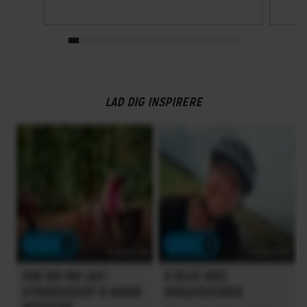
Bagskifter
Shimano Shimano Acera
Drivlinje
Kædetræk
LAD DIG INSPIRERE
Geargruppe
Shimano Alivio
Geartype
Udvendige gear
Kranksæt
42 T black alu
Samlet antal gear
9