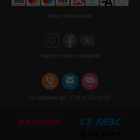
MOTOR
Drivmoment
Sikker online-handel
33 Nm
Maksimal fart
25 km/t
Følg med i vores cykelglæde
Motor model
Promovec 50609-BL
Motoreffekt
250 W
Fri Selskabet ApS · CVR-nr. 37236187
Motorplacering
Baghjulsmotor