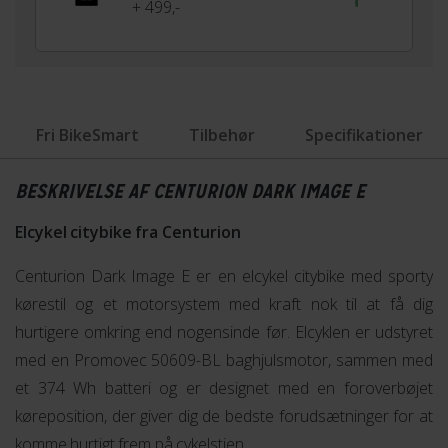
+ 499,-
Fri BikeSmart
Tilbehør
Specifikationer
BESKRIVELSE AF CENTURION DARK IMAGE E
Elcykel citybike fra Centurion
Centurion Dark Image E er en elcykel citybike med sporty
kørestil og et motorsystem med kraft nok til at få dig
hurtigere omkring end nogensinde før. Elcyklen er udstyret
med en Promovec 50609-BL baghjulsmotor, sammen med
et 374 Wh batteri og er designet med en foroverbøjet
køreposition, der giver dig de bedste forudsætninger for at
komme hurtigt frem på cykelstien.