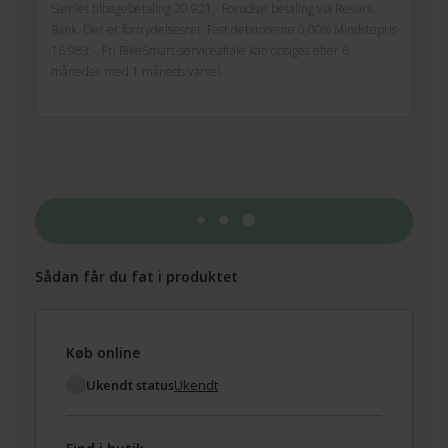
Samlet tilbagebetaling 20.921,- Forudsat betaling via Resurs
Bank. Der er fortrydelsesret. Fast debitorente 0,00% Mindstepris
16.983,-. Fri BikeSmart-serviceaftale kan opsiges efter 6
måneder med 1 måneds varsel.
Tilføj til kurv
Sådan får du fat i produktet
Køb online
Ukendt status
Ukendt