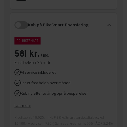
Køb på BikeSmart finansiering
FRI BIKESMART
581 kr.
/ md.
Fast beløb i 36 mdr.
Al service inkluderet
For et fast beløb hver måned
Køb ny efter to år og opnå besparelser
Læs mere
Kreditbeløb 19.925,- inkl. Fri BikeSmart-serviceaftale (cykel
15.199,- + service 4.726,-) Samlede kreditomk. 996,- ÅOP 3.24%