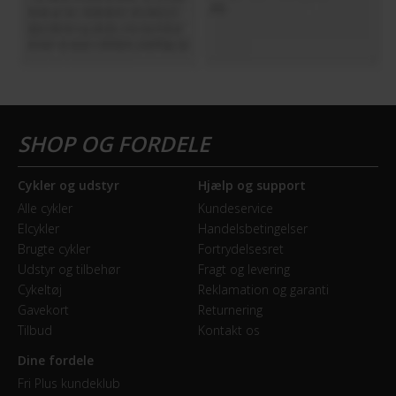
HJUL & DÆK
Dæk
Kenda Kwick Drumlin 700*50C
Hjulstørrelse
28″
Cykler og udstyr
Hjælp og support
KOMPONENTER
Alle cykler
Kundeservice
Sadelpind
Elcykler
Handelsbetingelser
Brugte cykler
Fortrydelsesret
Affjedret
Udstyr og tilbehør
Fragt og levering
Cykeltøj
Reklamation og garanti
Styrlås
Gavekort
Returnering
Nej
Tilbud
Kontakt os
Dine fordele
MOTOR
Fri Plus kundeklub