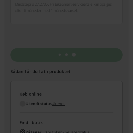
Mindstepris 27.273,-. Fri BikeSmart-serviceaftale kan opsiges
efter 6 måneder med 1 måneds varsel.
Tilføj til kurv
Sådan får du fat i produktet
Køb online
Ukendt status
Ukendt
Find i butik
På lager i
0 butikker -
Se lagerstatus