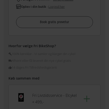
Oplev i din butik
-
Log ind her
Book gratis prøvetur
Hvorfor vælge Fri BikeShop?
100% køreklar - Vi samler og klargør din cykel
Afhent eller få leveret din nye cykel gratis
14 dages Fri Tilfredshedsgaranti
Køb sammen med
Fri Livstidsservice - Elcykel
+ 499,-