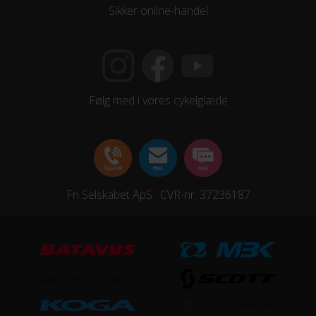
Forgaffel
Sikker online-handel
Affjedrende, Luftaffjedret
Kabelføring
Udvendig
Følg med i vores cykelglæde
Stelmateriale
Aluminium
Steltype
Lav indstigning
Fri Selskabet ApS · CVR-nr. 37236187
UDSTYR
Bagagebærer
Ja, Monteret bagpå