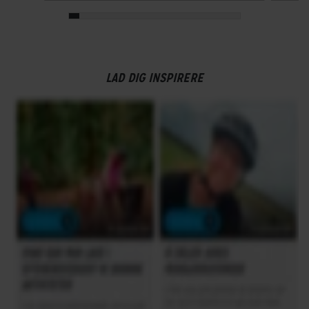
Kædetræk
Frontklinger
1x - Single
LAD DIG INSPIRERE
Geargruppe
Shimano Cues
Geartype
Udvendige gear
Samlet antal gear
8
Skiftegreb
Shimano Cues