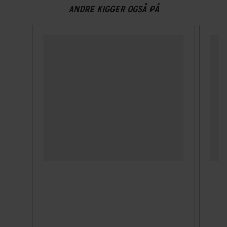
ELCYKEL SYSTEM
ANDRE KIGGER OGSÅ PÅ
Display
Display A
Estimeret rækkevidde (km)
50 km - 130 km
Walk assist
Nej
GEAR
Bagskifter
Shimano Cues
Drivlinje