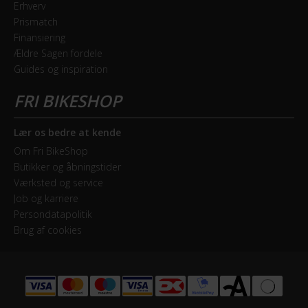
Erhverv
Drivmoment
Prismatch
70 Nm
Finansiering
Ældre Sagen fordele
Maksimal fart
Guides og inspiration
25 km/t
Motor model
Lær os bedre at kende
Yamaha PWseries ST
Om Fri BikeShop
Butikker og åbningstider
Motoreffekt
Værksted og service
250 W
Job og karriere
Persondatapolitik
Motorplacering
Brug af cookies
Centermotor
STEL