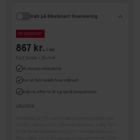
Køb på BikeSmart finansiering
FRI BIKESMART
867 kr.
/ md.
Fast beløb i 36 mdr.
Al service inkluderet
For et fast beløb hver måned
Køb ny efter to år og opnå besparelser
Læs mere
Kreditbeløb 29.725,- inkl. Fri BikeSmart-serviceaftale (cykel
24.999,- + service 4.726,-) Samlede kreditomk. 1.486,- ÅOP
3.24% Samlet tilbagebetaling 31.211,- Forudsat betaling via
Resurs Bank. Der er fortrydelsesret. Fast debitorente 0,00%