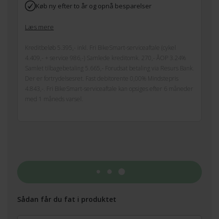
Køb ny efter to år og opnå besparelser
Læs mere
Kreditbeløb 5.395,- inkl. Fri BikeSmart-serviceaftale (cykel
4.409,- + service 986,-) Samlede kreditomk. 270,- ÅOP 3.24%
Samlet tilbagebetaling 5.665,- Forudsat betaling via Resurs Bank.
Der er fortrydelsesret. Fast debitorente 0,00% Mindstepris
4.843,-. Fri BikeSmart-serviceaftale kan opsiges efter 6 måneder
med 1 måneds varsel.
Tilføj til kurv
Sådan får du fat i produktet