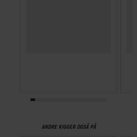
Forbremse
Mekanisk skivebremse
GEAR
Drivlinje
Kædetræk
Frontklinger
1x - Single
Geargruppe
Shimano Nexus
Geartype
ANDRE KIGGER OGSÅ PÅ
Indvendige gear