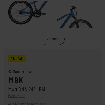
Vis mere
Bike Sale
Sammenlign
MBK
Mud DNA 24"
| Blå
Børnecykler
7 indvendige Shimano gear