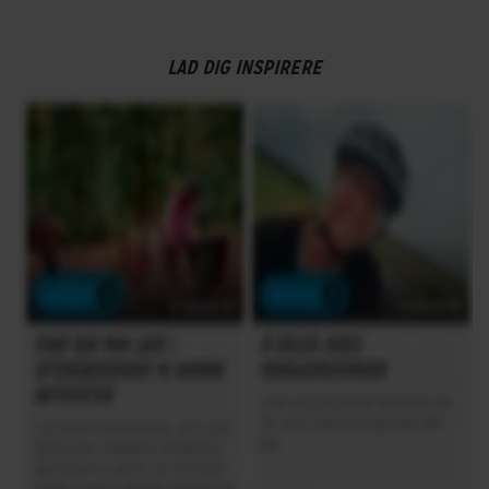
Frempind
Fast
LAD DIG INSPIRERE
Sadelpind
Fast
STEL
Forgaffel
Mekanisk affjedret
Kabelføring
Udvendig
Stelmateriale
Aluminium
Steltype