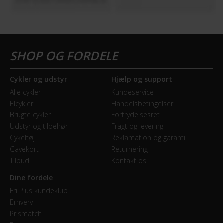
Høj indstigning
STØRRELSE OG VÆGT
Vægt
15 kg
Cykler og udstyr
Hjælp og support
Alle cykler
Kundeservice
Elcykler
Handelsbetingelser
UDSTYR
Brugte cykler
Fortrydelsesret
Udstyr og tilbehør
Fragt og levering
Støtteben
Cykeltøj
Reklamation og garanti
Ja
Gavekort
Returnering
Tilbud
Kontakt os
Dine fordele
Fri Plus kundeklub
Erhverv
Prismatch