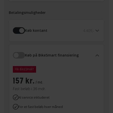
Betalingsmuligheder
Køb kontant
4.409,-
Køb på BikeSmart finansiering
FRI BIKESMART
157 kr.
/ md.
Fast beløb i 36 mdr.
Al service inkluderet
For et fast beløb hver måned