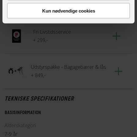
Suppler dit køb med udstyr, der passer perfekt til denne
Kun nødvendige cookies
vare
Fri Livstidsservice
+ 299,-
Udstyrspakke - Bagagebærer & lås
+ 849,-
TEKNISKE SPECIFIKATIONER
BASISINFORMATION
Alderskategori
7-9 år