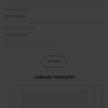
Børnecykel type
Mountainbike
Hovedprodukt ID
12-905265724
Sikkerheds- og producentinfo
Vis detaljer
Vis mere
Model år
2026
LIGNENDE PRODUKTER
BREMSER
Bagbremse
Mekanisk fælgbremse