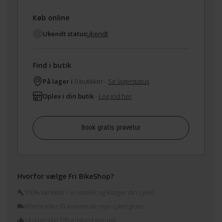
Køb online
Ukendt status
Ukendt
Find i butik
På lager i
0 butikker -
Se lagerstatus
Oplev i din butik
-
Log ind her
Book gratis prøvetur
Hvorfor vælge Fri BikeShop?
100% køreklar - Vi samler og klargør din cykel
Afhent eller få leveret din nye cykel gratis
14 dages Fri Tilfredshedsgaranti