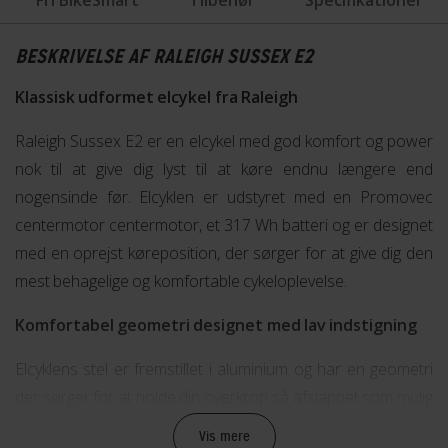
Fri BikeSmart
Tilbehør
Specifikationer
BESKRIVELSE AF RALEIGH SUSSEX E2
Klassisk udformet elcykel fra Raleigh
Raleigh Sussex E2 er en elcykel med god komfort og power
nok til at give dig lyst til at køre endnu længere end
nogensinde før. Elcyklen er udstyret med en Promovec
centermotor centermotor, et 317 Wh batteri og er designet
med en oprejst køreposition, der sørger for at give dig den
mest behagelige og komfortable cykeloplevelse.
Komfortabel geometri designet med lav indstigning
Elcyklens stel er fremstillet i aluminium og har en geometri
der sørger for at holde din overkrop så afslappet som mulig
under din cykeltur. Samtidig er designet udarbejdet med lav
Vis mere