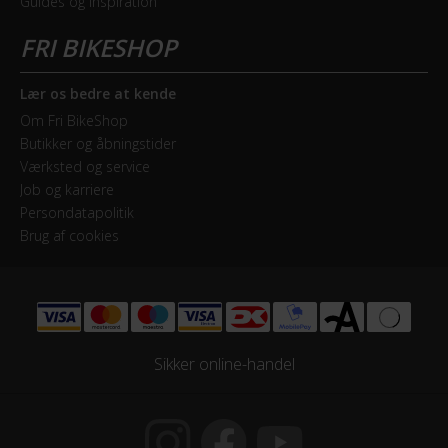
Guides og inspiration
Ja
MOTOR
Lær os bedre at kende
Om Fri BikeShop
Drivmoment
Butikker og åbningstider
70 Nm
Værksted og service
Job og karriere
Maksimal fart
Persondatapolitik
Brug af cookies
25 km/t
Motor model
Promovec centermotor
Motoreffekt
Sikker online-handel
250 W
Motorplacering