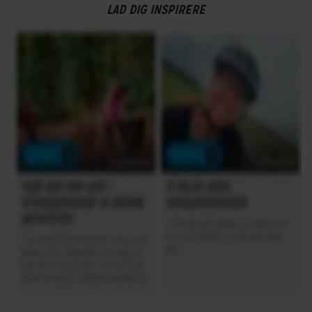
LAD DIG INSPIRERE
Geargruppe
Shimano Nexus
Geartype
Indvendige gear
Samlet antal gear
7
Skiftegreb
Shimano Nexus
HJUL & DÆK
Dæk
Continental Ride Tour 37-622