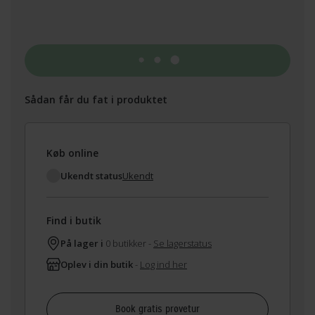
Tilføj til kurv
Sådan får du fat i produktet
Køb online
Ukendt status
Ukendt
Find i butik
På lager i
0 butikker -
Se lagerstatus
Oplev i din butik
-
Log ind her
Book gratis prøvetur