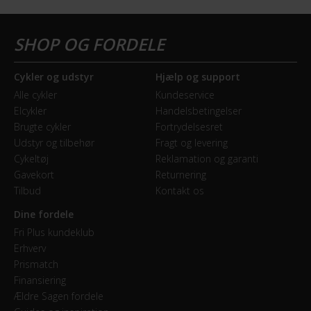
Hjulstørrelse
28″
Cykler og udstyr
Hjælp og support
KOMPATIBILITET
Alle cykler
Kundeservice
Montering af barnestol
Elcykler
Handelsbetingelser
Brugte cykler
Fortrydelsesret
Kan monteres bagpå
Udstyr og tilbehør
Fragt og levering
Cykeltøj
Reklamation og garanti
KOMPONENTER
Gavekort
Returnering
Tilbud
Kontakt os
Frempind
Dine fordele
Justerbar
Fri Plus kundeklub
Erhverv
Sadelpind
Prismatch
Fast
Finansiering
Ældre Sagen fordele
Styrlås