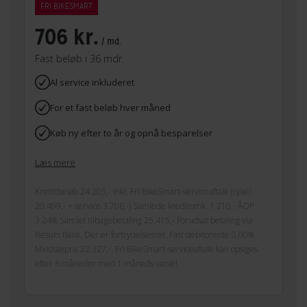
FRI BIKESMART
706 kr.
/ md.
Fast beløb i 36 mdr.
Al service inkluderet
For et fast beløb hver måned
Køb ny efter to år og opnå besparelser
Læs mere
Kreditbeløb 24.205,- inkl. Fri BikeSmart-serviceaftale (cykel
20.499,- + service 3.706,-) Samlede kreditomk. 1.210,- ÅOP
3.24% Samlet tilbagebetaling 25.415,- Forudsat betaling via
Resurs Bank. Der er fortrydelsesret. Fast debitorente 0,00%
Mindstepris 22.327,-. Fri BikeSmart-serviceaftale kan opsiges
efter 6 måneder med 1 måneds varsel.