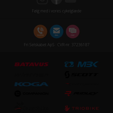
Centermotor
Følg med i vores cykelglæde
STEL
Forgaffel
Fast, Fast
Fri Selskabet ApS · CVR-nr. 37236187
Kabelføring
Indvendig
Stelmateriale
Aluminium
Steltype
Lav indstigning