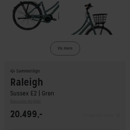
Vis mere
Sammenlign
Raleigh
Sussex E2
| Grøn
Klassiske elcykler
20.499,-
Pris gælder online