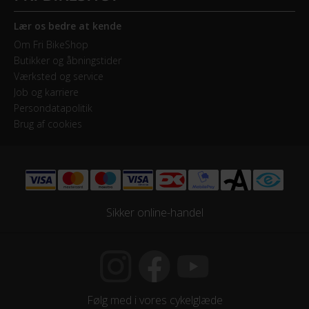
Geartype
Indvendige gear
Lær os bedre at kende
Om Fri BikeShop
Kranksæt
Butikker og åbningstider
Shimano 44T
Værksted og service
Job og karriere
Persondatapolitik
Samlet antal gear
Brug af cookies
7
Skiftegreb
Drejegreb
Sikker online-handel
HJUL & DÆK
Dæk
24x1 3/8
Følg med i vores cykelglæde