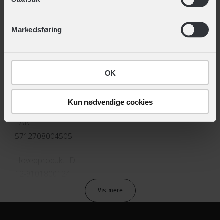
TEKNISKE SPECIFIKATIONER
ændre det ved at klikke på linket "Brug af cookies"
nederst på siden.
BASISINFORMATION
Markedsføring
Alderskategori
7-9 år
OK
Børnecykel type
Urban
Kun nødvendige cookies
EAN
5712708004505
Hovedprodukt ID
12-9101800124
Vis mere
Sikkerheds- og producentinfo
Vis detaljer