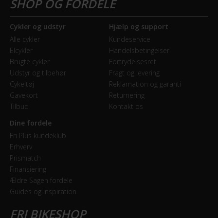
Model år
Cykler og udstyr
Hjælp og support
2018
Alle cykler
Kundeservice
Elcykler
Handelsbetingelser
BREMSER
Brugte cykler
Fortrydelsesret
Udstyr og tilbehør
Fragt og levering
Bagbremse
Cykeltøj
Reklamation og garanti
Fodbremse
Gavekort
Returnering
Tilbud
Kontakt os
Forbremse
Dine fordele
Mekanisk fælgbremse
Fri Plus kundeklub
Erhverv
Prismatch
GEAR
Finansiering
Ældre Sagen fordele
Bagskifter
Guides og inspiration
Shimano Nexus