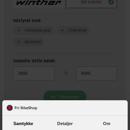
Alle mærker
Udstyret med:
Indvendige gear
Fodbremse
Aluminium
Indenfor dette beløb:
Til
Vis 7 alternativer
Beskrivelse
Specifikationer
Samtykke
Detaljer
Om