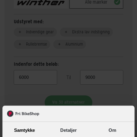
Alle mærker
Udstyret med:
Indvendige gear
Ekstra lav indstigning
Rullebremse
Aluminium
Indenfor dette beløb:
Til
Vis 30 alternativer
Beskrivelse
Specifikationer
Samtykke
Detaljer
Om