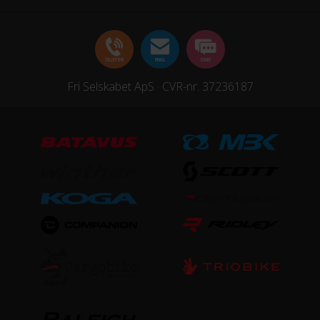
Forgaffel
Affjedret forgaffel, Mekanisk affjedret
Ramme
Fri Selskabet ApS · CVR-nr. 37236187
Aluminium
Stelmateriale
Aluminium
Steltype
Ekstra lav indstigning
UDSTYR
Bagagebærer
Ja