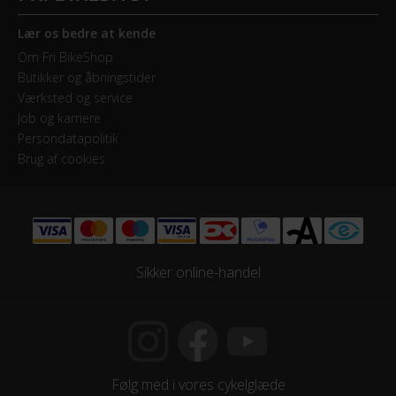
Samlet antal gear
7
Lær os bedre at kende
Om Fri BikeShop
Skiftegreb
Butikker og åbningstider
Drejegreb
Værksted og service
Job og karriere
Persondatapolitik
HJUL & DÆK
Brug af cookies
Dæk
Bike Attitude Antipuncture 700x35
Sikker online-handel
KOMPONENTER
Styrlås
Nej
Følg med i vores cykelglæde
STEL