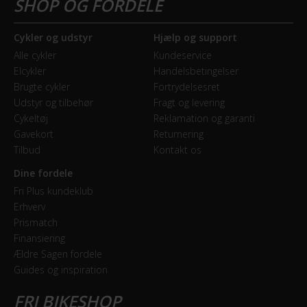
Bagbremse
Rullebremse
Cykler og udstyr
Hjælp og support
Alle cykler
Kundeservice
Forbremse
Elcykler
Handelsbetingelser
Rullebremse
Brugte cykler
Fortrydelsesret
Udstyr og tilbehør
Fragt og levering
Cykeltøj
Reklamation og garanti
GEAR
Gavekort
Returnering
Tilbud
Kontakt os
Bagskifter
Shimano Nexus
Dine fordele
Fri Plus kundeklub
Geartype
Erhverv
Prismatch
Indvendige gear
Finansiering
Ældre Sagen fordele
Kranksæt
Guides og inspiration
Shimano Aluminium 38T