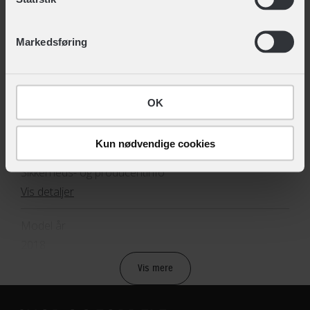
TEKNISKE SPECIFIKATIONER
ændre det ved at klikke på linket "Brug af cookies"
nederst på siden.
BASISINFORMATION
Markedsføring
EAN
5712701008289, 5712701008296
OK
Hovedprodukt ID
12-9101883250
Kun nødvendige cookies
Sikkerheds- og producentinfo
Vis detaljer
Model år
2018
Vis mere
BREMSER