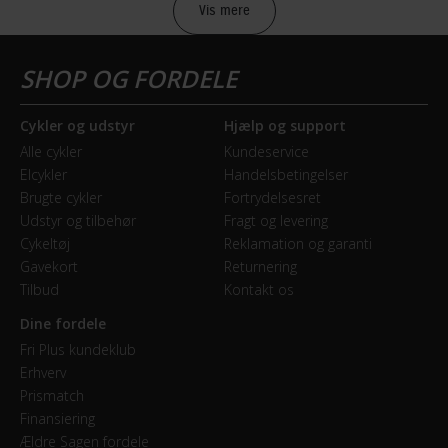
Vis mere
Sikkerheds- og producentinfo
Vis detaljer
Model år
Cykler og udstyr
Hjælp og support
2023
Alle cykler
Kundeservice
Elcykler
Handelsbetingelser
BREMSER
Brugte cykler
Fortrydelsesret
Udstyr og tilbehør
Fragt og levering
Bagbremse
Cykeltøj
Reklamation og garanti
Fodbremse
Gavekort
Returnering
Tilbud
Kontakt os
Forbremse
Dine fordele
Mekanisk fælgbremse
Fri Plus kundeklub
Erhverv
Prismatch
GEAR
Finansiering
Ældre Sagen fordele