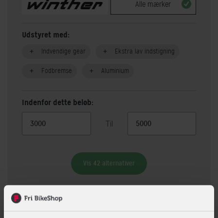
Alle mærker
Udstyret med:
Indvendige gear
Ekstra lav indstigning
Fodbremse
Aluminium
Indenfor dette beløb:
Til
Vis 42 alternativer
Beskrivelse
Specifikationer