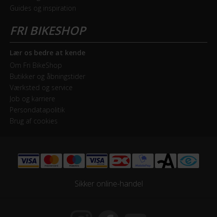
Drivlinje
Guides og inspiration
Kædetræk
Frontklinger
1x - Single
Lær os bedre at kende
Om Fri BikeShop
Geargruppe
Butikker og åbningstider
Shimano Nexus
Værksted og service
Job og karriere
Persondatapolitik
Geartype
Brug af cookies
Indvendige gear
Kranksæt
Aluminium sølv 38T
Sikker online-handel
Samlet antal gear
3