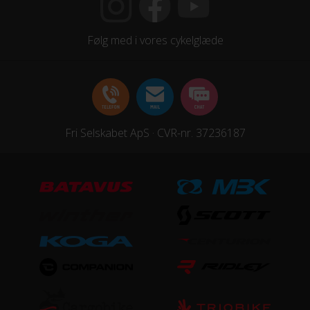
Skiftegreb
Drejegreb
Følg med i vores cykelglæde
HJUL & DÆK
Dæk
20x1,75
Fri Selskabet ApS · CVR-nr. 37236187
Hjulstørrelse
20″
KOMPONENTER
Frempind
Fast