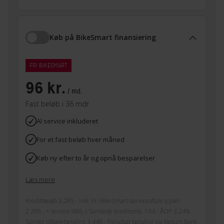
Køb på BikeSmart finansiering
FRI BIKESMART
96 kr.
/ md.
Fast beløb i 36 mdr.
Al service inkluderet
For et fast beløb hver måned
Køb ny efter to år og opnå besparelser
Læs mere
Kreditbeløb 3.285,- inkl. Fri BikeSmart-serviceaftale (cykel
2.299,- + service 986,-) Samlede kreditomk. 164,- ÅOP 3.24%
Samlet tilbagebetaling 3.449,- Forudsat betaling via Resurs Bank.