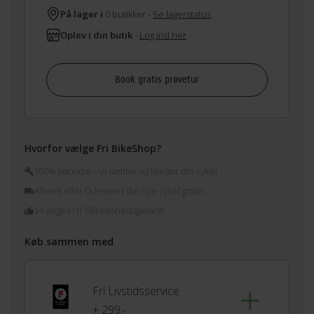
På lager i
0 butikker -
Se lagerstatus
Oplev i din butik
-
Log ind her
Book gratis prøvetur
Hvorfor vælge Fri BikeShop?
100% køreklar - Vi samler og klargør din cykel
Afhent eller få leveret din nye cykel gratis
14 dages Fri Tilfredshedsgaranti
Køb sammen med
Fri Livstidsservice
+ 299,-