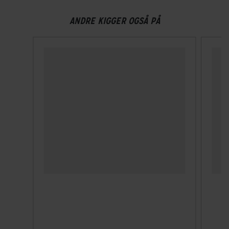
Samlet antal gear
ANDRE KIGGER OGSÅ PÅ
1
HJUL & DÆK
Hjulstørrelse
12″
KOMPONENTER
Frempind
Fast
Sadelpind
Fast