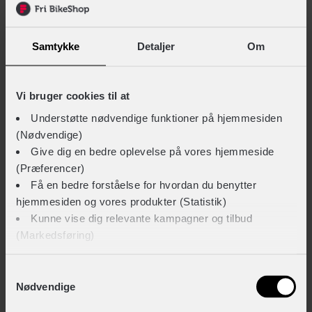
al service lige fra eftersyn og kædestramning, til lapning og
justering af cyklen i hele perioden.
Samtykke
Detaljer
Om
FRI BIKESMART
Al service inkluderet
Vi bruger cookies til at
Understøtte nødvendige funktioner på hjemmesiden
For et fast beløb hver måned
(Nødvendige)
Køb ny efter to år og opnå besparelser
Give dig en bedre oplevelse på vores hjemmeside
(Præferencer)
96,-
Få en bedre forståelse for hvordan du benytter
/md.
hjemmesiden og vores produkter (Statistik)
Kunne vise dig relevante kampagner og tilbud
Tilvælg serviceaftale
(Markedsføring)
Tilføj Fri BikeSmart til din cykel
Klik på ‘OK’ for at give os dit samtykke til at bruge
Samtykkevalg
Med fuld forudbetaling af servicepakken
Nødvendige
cookies til alle disse formål. Du kan også bruge
Kreditbeløb 3.285 inkl. Fri BikeSmart-serviceaftale (cykel: 2.299 + service
afkrydsningsfelterne for at give samtykke til specifikke
986). Samlede kreditomk. 164 ÅOP 3.24%. Samlet tilbagebetaling 3.449.