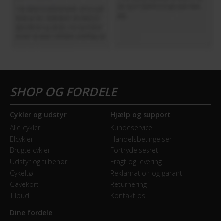
Ja
Skærme
Ja
Støttehjul
Ja
Cykler og udstyr
Hjælp og support
Alle cykler
Kundeservice
Elcykler
Handelsbetingelser
Brugte cykler
Fortrydelsesret
Udstyr og tilbehør
Fragt og levering
Cykeltøj
Reklamation og garanti
Gavekort
Returnering
Tilbud
Kontakt os
Dine fordele