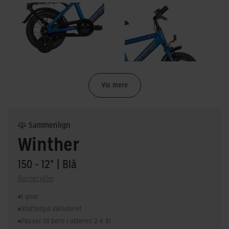
Vis mere
Sammenlign
Winther
150 - 12"
| Blå
Børnecykler
1 gear
Støttehjul inkluderet
Passer til børn i alderen 2-4 år