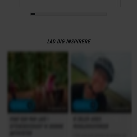
STEL
Forgaffel
Fast
Kabelføring
LAD DIG INSPIRERE
Udvendig
Stelmateriale
Aluminium
Steltype
Høj indstigning
UDSTYR
Bagagebærer