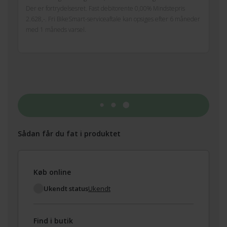
Der er fortrydelsesret. Fast debitorente 0,00% Mindstepris
2.628,-. Fri BikeSmart-serviceaftale kan opsiges efter 6 måneder
med 1 måneds varsel.
Tilføj til kurv
Sådan får du fat i produktet
Køb online
Ukendt status
Ukendt
Find i butik