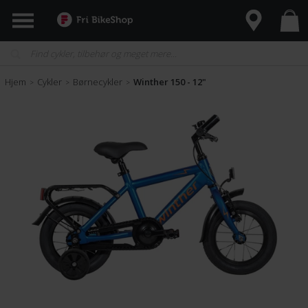
Hjem
Cykler
Børnecykler
Winther 150 - 12"
>
>
>