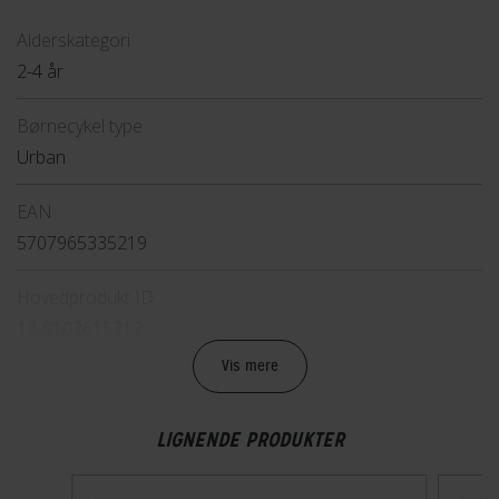
Alderskategori
2-4 år
Børnecykel type
Urban
EAN
5707965335219
Hovedprodukt ID
12-9102615212
Vis mere
Sikkerheds- og producentinfo
Vis detaljer
LIGNENDE PRODUKTER
Model år