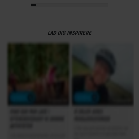
Geartype
Indvendige gear
LAD DIG INSPIRERE
Samlet antal gear
7
Skiftegreb
Shimano Nexus
HJUL & DÆK
Dæk
Bike Attitude Fiberbelt 700x47C
Hjulstørrelse
28″