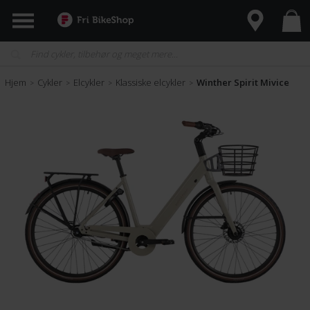
Hjem
Cykler
Elcykler
Klassiske elcykler
Winther Spirit Mivice
>
>
>
>