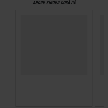
ANDRE KIGGER OGSÅ PÅ
Hydraulisk skivebremse Tektro HD-R285
ELCYKEL SYSTEM
Estimeret rækkevidde (km)
30 km - 80 km
Walk assist
Ja
GEAR
Drivlinje
Kædetræk
Geargruppe
Shimano Nexus