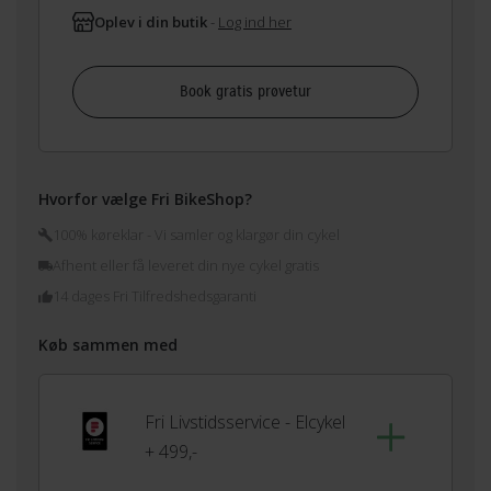
Oplev i din butik
-
Log ind her
Book gratis prøvetur
Hvorfor vælge Fri BikeShop?
100% køreklar - Vi samler og klargør din cykel
Afhent eller få leveret din nye cykel gratis
14 dages Fri Tilfredshedsgaranti
Køb sammen med
Fri Livstidsservice - Elcykel
+ 499,-