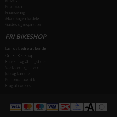
Erhverv
Drivmoment
Prismatch
35 Nm
Finansiering
Ældre Sagen fordele
Maksimal fart
Guides og inspiration
25 km/t
Motor model
Lær os bedre at kende
Mivice M060
Om Fri BikeShop
Butikker og åbningstider
Motoreffekt
Værksted og service
250 W
Job og karriere
Persondatapolitik
Motorplacering
Brug af cookies
Forhjulsmotor
STEL