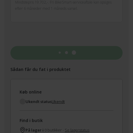
Mindstepris 19.702,-. Fri BikeSmart-serviceaftale kan opsiges
efter 6 måneder med 1 måneds varsel.
Tilføj til kurv
Sådan får du fat i produktet
Køb online
Ukendt status
Ukendt
Find i butik
På lager i
0 butikker -
Se lagerstatus