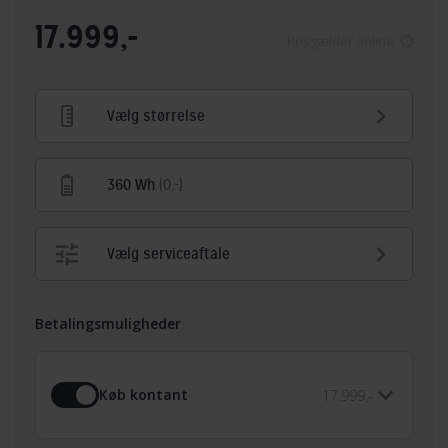
17.999,-
Pris gælder online
Vælg størrelse
360 Wh
(0,-)
Vælg serviceaftale
Betalingsmuligheder
Køb kontant
17.999,-