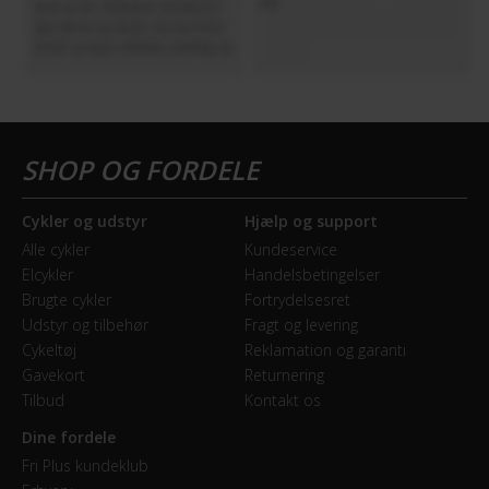
KOMPONENTER
Frempind
Justerbar
Sadel
Selle Royal Explora Moderate Wide
Cykler og udstyr
Hjælp og support
Alle cykler
Kundeservice
Sadelpind
Elcykler
Handelsbetingelser
Brugte cykler
Fortrydelsesret
Fast
Udstyr og tilbehør
Fragt og levering
Cykeltøj
Reklamation og garanti
Styrlås
Gavekort
Returnering
Nej
Tilbud
Kontakt os
Dine fordele
MOTOR
Fri Plus kundeklub