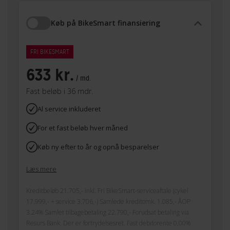
Køb på BikeSmart finansiering
FRI BIKESMART
633 kr.
/ md.
Fast beløb i 36 mdr.
Al service inkluderet
For et fast beløb hver måned
Køb ny efter to år og opnå besparelser
Læs mere
Kreditbeløb 21.705,- inkl. Fri BikeSmart-serviceaftale (cykel
17.999,- + service 3.706,-) Samlede kreditomk. 1.085,- ÅOP
3.24% Samlet tilbagebetaling 22.790,- Forudsat betaling via
Resurs Bank. Der er fortrydelsesret. Fast debitorente 0,00%