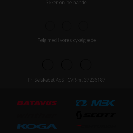
Forgaffel
Sikker online-handel
Fast
Kabelføring
Indvendig
Følg med i vores cykelglæde
Stelmateriale
Aluminium
Steltype
Lav indstigning
Fri Selskabet ApS · CVR-nr. 37236187
STØRRELSE OG VÆGT
Vægt
19 kg