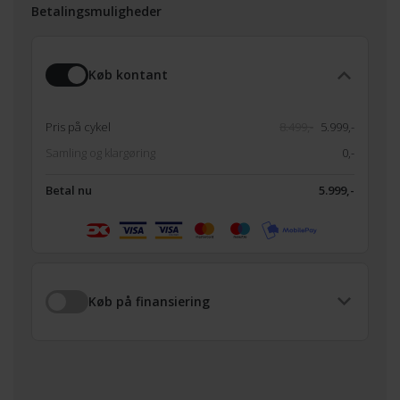
Betalingsmuligheder
Køb kontant
Pris på cykel
8.499,-
5.999,-
Samling og klargøring
0,-
Betal nu
5.999,-
Køb på finansiering