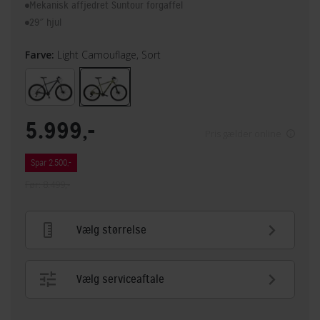
Mekanisk affjedret Suntour forgaffel
29″ hjul
Farve:
Light Camouflage, Sort
5.999,-
Pris gælder online
Spar 2.500,-
Før: 8.499,-
Vælg størrelse
Vælg serviceaftale