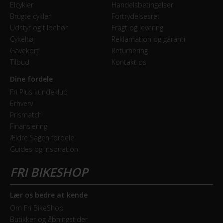
Elcykler
Handelsbetingelser
Stelmateriale
Brugte cykler
Fortrydelsesret
Aluminium
Udstyr og tilbehør
Fragt og levering
Cykeltøj
Reklamation og garanti
Gavekort
Returnering
Steltype
Tilbud
Kontakt os
Høj indstigning
Dine fordele
Fri Plus kundeklub
STØRRELSE OG VÆGT
Erhverv
Prismatch
Vægt
Finansiering
15,65 kg
Ældre Sagen fordele
Guides og inspiration
Lær os bedre at kende
Om Fri BikeShop
Butikker og åbningstider