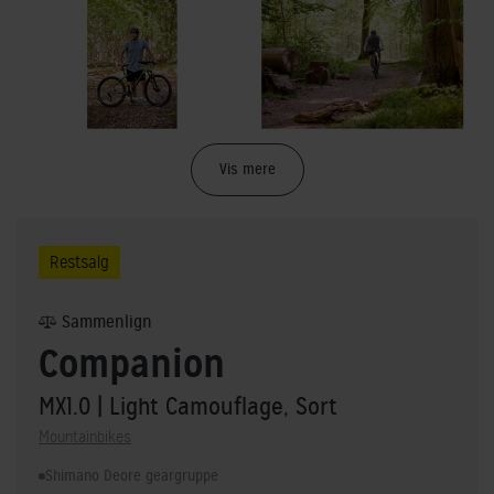
Vis mere
Restsalg
Sammenlign
Companion
MX1.0
| Light Camouflage, Sort
Mountainbikes
Shimano Deore geargruppe