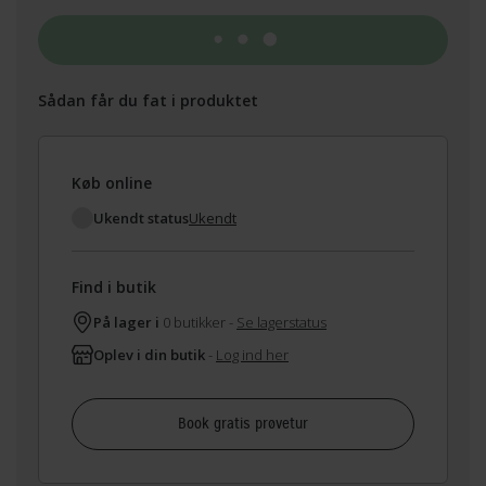
Tilføj til kurv
Sådan får du fat i produktet
Køb online
Ukendt status
Ukendt
Find i butik
På lager i
0 butikker -
Se lagerstatus
Oplev i din butik
-
Log ind her
Book gratis prøvetur