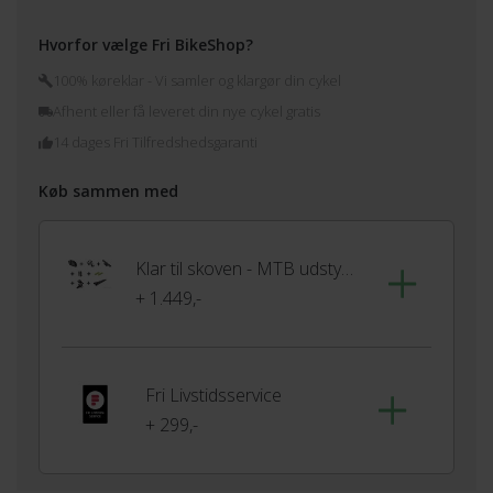
Hvorfor vælge Fri BikeShop?
100% køreklar - Vi samler og klargør din cykel
Afhent eller få leveret din nye cykel gratis
14 dages Fri Tilfredshedsgaranti
Køb sammen med
Klar til skoven - MTB udstyrspakke
+ 1.449,-
Fri Livstidsservice
+ 299,-