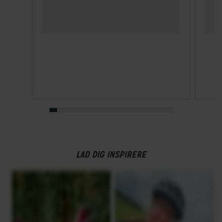
20
Skiftegreb
Shimano Deore
HJUL & DÆK
Dæk
Schwalbe Rapid Rob 29x2,10
Hjulstørrelse
29″
LAD DIG INSPIRERE
KOMPONENTER
Frempind
Fast, Aluminium sort