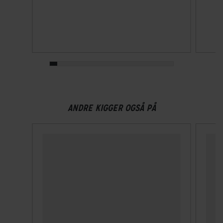
Drivlinje
Kædetræk
Forskifter
Shimano Deore
Geargruppe
ANDRE KIGGER OGSÅ PÅ
Shimano Deore
Geartype
Udvendige gear
Kassette
SunRace
Samlet antal gear