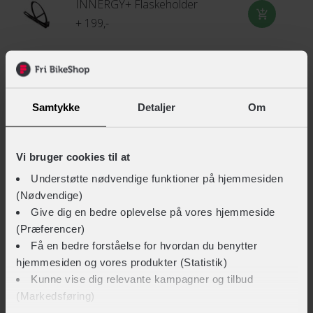
INNERGY+ Flaskeholder
+ 199,-
INNERGY+ Cykelslange - 700x20/28C - 48 mm Racerventil
+ 59,-
Samtykke
Detaljer
Om
Vi bruger cookies til at
INNERGY+ Dækjern
Understøtte nødvendige funktioner på hjemmesiden
+ 15,-
(Nødvendige)
Give dig en bedre oplevelse på vores hjemmeside
(Præferencer)
INNERGY+ Cykelslange - 700x35/43C - 48mm Racerventil
Få en bedre forståelse for hvordan du benytter
hjemmesiden og vores produkter (Statistik)
+ 59,-
Kunne vise dig relevante kampagner og tilbud
(Markedsføring)