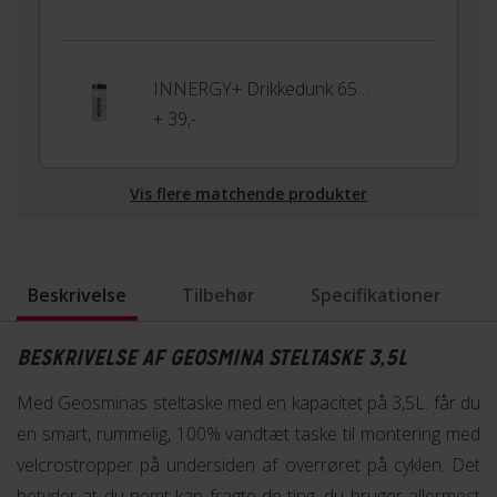
INNERGY+ Drikkedunk 650ml
+ 39,-
Vis flere matchende produkter
Beskrivelse
Tilbehør
Specifikationer
BESKRIVELSE AF GEOSMINA STELTASKE 3,5L
Med Geosminas steltaske med en kapacitet på 3,5L. får du
en smart, rummelig, 100% vandtæt taske til montering med
velcrostropper på undersiden af overrøret på cyklen. Det
betyder at du nemt kan fragte de ting, du bruger allermest