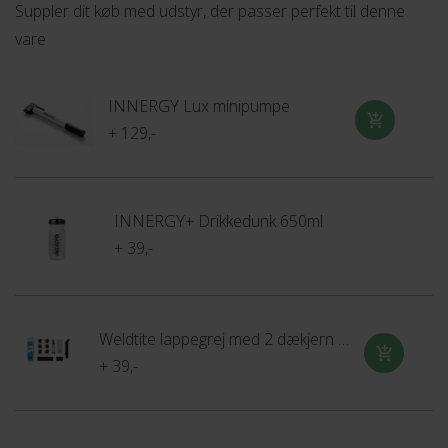
Suppler dit køb med udstyr, der passer perfekt til denne
Består af:
vare
Nylon med PU behandling, som gør den 100% vandtæt.
INNERGY Lux minipumpe
+ 129,-
INNERGY+ Drikkedunk 650ml
+ 39,-
Weldtite lappegrej med 2 dækjern og 6 lapper
+ 39,-