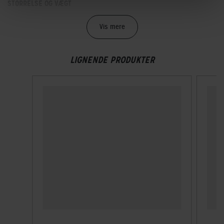
STØRRELSE OG VÆGT
Bredde
Vis mere
5,5 cm
LIGNENDE PRODUKTER
Højde
13 cm
Længde
44 cm
Vægt
140 g
Volume
3,5 L