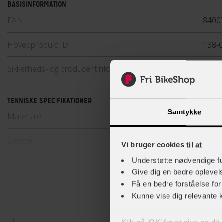
BASISINFORMATION
EAN
8400
Hovedprodukt ID
138-
Sikkerheds- og producentinfo
Vis de
TEKNISKE SPECIFIKATIONER
Samtykke
Materiale
48 % 
Sæson
Som
Vi bruger cookies til at
Understøtte nødvendige f
Strømpehøjde
High 
Give dig en bedre opleve
Få en bedre forståelse fo
Kunne vise dig relevante 