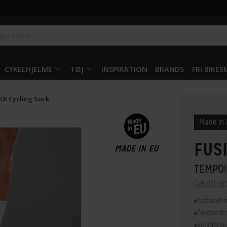
CYKELHJELME
TØJ
INSPIRATION
BRANDS
FRI BIKE
! Cycling Sock
Made in
FUS
MADE IN EU
TEMPO!
Cykelstrø
Tætsidden
Forstærke
Ventilere