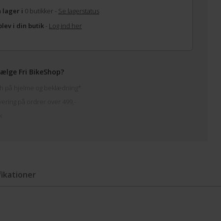
 lager i
0 butikker -
Se lagerstatus
lev i din butik
-
Log ind her
ælge Fri BikeShop?
h på hjelme og beklædning*
vering på ordrer over 499,-
k
fikationer