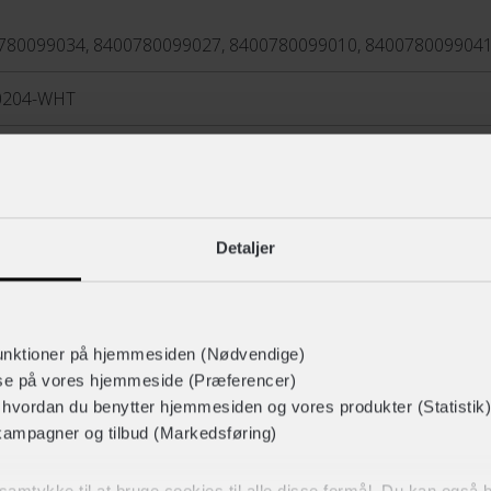
780099034, 8400780099027, 8400780099010, 840078009904
0204-WHT
taljer
Detaljer
Polypropylen,44 % Nylon,8 % Elastan
mer
unktioner på hjemmesiden (Nødvendige)
cut
Vis mere
lse på vores hjemmeside (Præferencer)
r hvordan du benytter hjemmesiden og vores produkter (Statistik)
kampagner og tilbud (Markedsføring)
LIGNENDE PRODUKTER