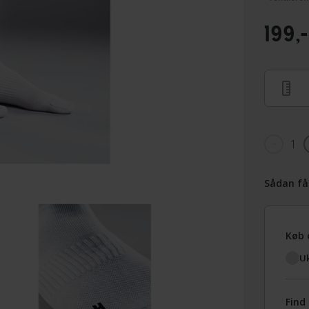
199,-
1
Sådan få
Køb 
Uk
Find 