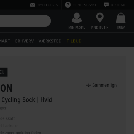
NYHEDSBREV
KUNDESERVICE
KONTAKT
MIN PROFIL
FIND BUTIK
KURV
SMART
ERHVERV
VÆRKSTED
TILBUD
 EU
ION
Sammenlign
 Cycling Sock
| Hvid
mper
de skaft
t hælzone
nde zoner omkring foden