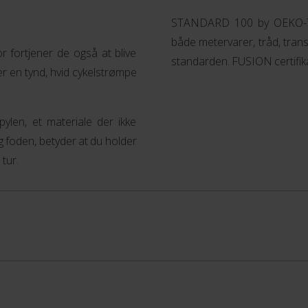
STANDARD 100 by OEKO-TEX
både metervarer, tråd, transf
r fortjener de også at blive
standarden. FUSION certif
er en tynd, hvid cykelstrømpe
pylen, et materiale der ikke
 foden, betyder at du holder
tur.