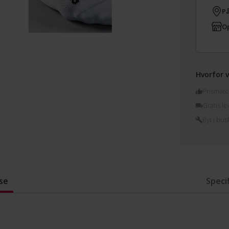
På
Op
Hvorfor v
Prismatc
Gratis le
Byt i buti
se
Speci