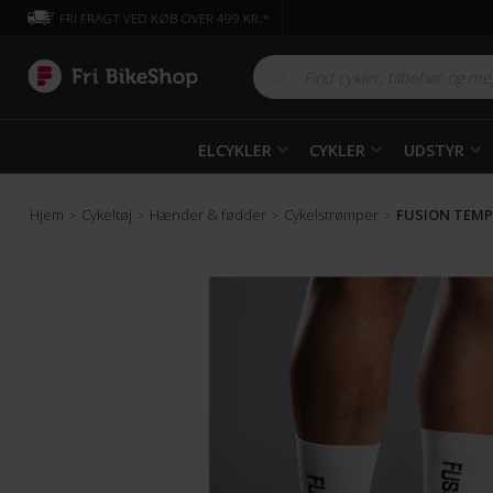
FRI FRAGT VED KØB OVER 499 KR.*
ELCYKLER
CYKLER
UDSTYR
Hjem
Cykeltøj
Hænder & fødder
Cykelstrømper
FUSION TEMPO
>
>
>
>