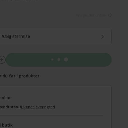
Pris gælder online
Vælg størrelse
Tilføj til kurv
r du fat i produktet
online
endt status
Ukendt leveringstid
i butik