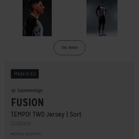
Vis mere
Made in EU
Sammenlign
FUSION
TEMPO! TWO Jersey
| Sort
Cykeltrøjer
Unisex pasform