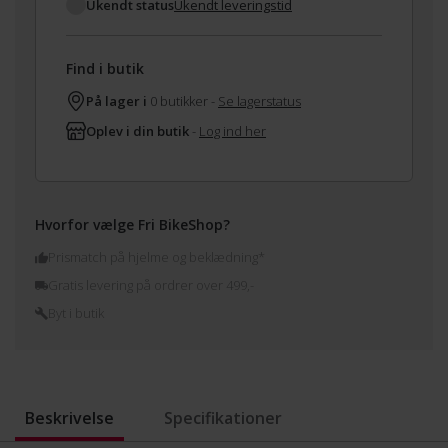
Ukendt status
Ukendt leveringstid
Find i butik
På lager i
0 butikker -
Se lagerstatus
Oplev i din butik
-
Log ind her
Hvorfor vælge Fri BikeShop?
Prismatch på hjelme og beklædning*
Gratis levering på ordrer over 499,-
Byt i butik
Beskrivelse
Specifikationer