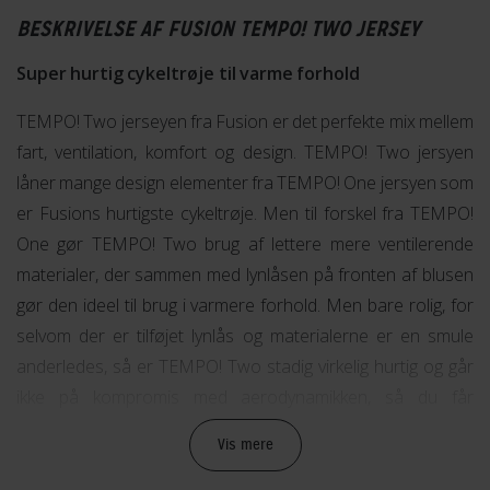
BESKRIVELSE AF FUSION TEMPO! TWO JERSEY
Super hurtig cykeltrøje til varme forhold
TEMPO! Two jerseyen fra Fusion er det perfekte mix mellem
fart, ventilation, komfort og design. TEMPO! Two jersyen
låner mange design elementer fra TEMPO! One jersyen som
er Fusions hurtigste cykeltrøje. Men til forskel fra TEMPO!
One gør TEMPO! Two brug af lettere mere ventilerende
materialer, der sammen med lynlåsen på fronten af blusen
gør den ideel til brug i varmere forhold. Men bare rolig, for
selvom der er tilføjet lynlås og materialerne er en smule
anderledes, så er TEMPO! Two stadig virkelig hurtig og går
ikke på kompromis med aerodynamikken, så du får
maksimal fart.
Vis mere
Frontpanelet på TEMPO! Two er et meshmateriale der