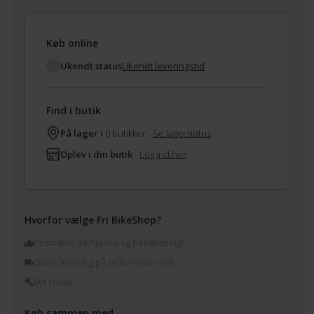
Køb online
Ukendt status
Ukendt leveringstid
Find i butik
På lager i
0 butikker -
Se lagerstatus
Oplev i din butik
-
Log ind her
Hvorfor vælge Fri BikeShop?
Prismatch på hjelme og beklædning*
Gratis levering på ordrer over 499,-
Byt i butik
Køb sammen med