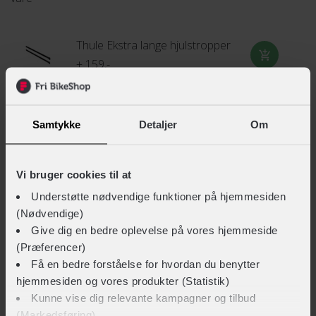
nummerpladeholder. Holderen fastgøres sikkert til
trækkrogen med et ergonomisk håndtag og lås, og
Thule Ekstra lange hjulstropper
understøtter cykler op til 25 kg – inkl. mange elcykler.
+ 159,-
TEKNISKE SPECIFIKATIONER
Samtykke
Detaljer
Om
BASISINFORMATION
Vi bruger cookies til at
EAN
Understøtte nødvendige funktioner på hjemmesiden
197074668561
(Nødvendige)
Give dig en bedre oplevelse på vores hjemmeside
Hovedprodukt ID
(Præferencer)
170-9051100
Få en bedre forståelse for hvordan du benytter
hjemmesiden og vores produkter (Statistik)
Sikkerheds- og producentinfo
Kunne vise dig relevante kampagner og tilbud
Vis detaljer
(Markedsføring)