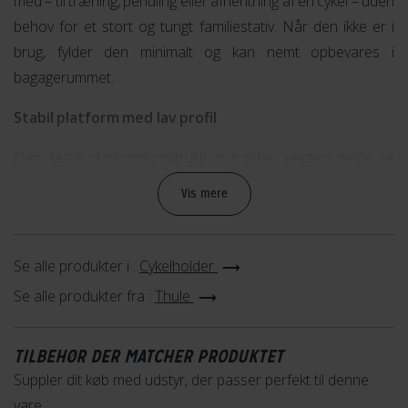
med – til træning, pendling eller afhentning af en cykel – uden
behov for et stort og tungt familiestativ. Når den ikke er i
brug, fylder den minimalt og kan nemt opbevares i
bagagerummet.
Stabil platform med lav profil
Den faste platformkonstruktion holder vægten nede og
sikrer stabil transport. Takket være den lave profil kan bilens
Vis mere
bagagerum åbnes frit, når der ikke er monteret en cykel,
uden at holderen skal afmonteres. Den uafhængige
cykelarm og det drejelige greb passer til mange steltyper og
Se alle produkter i :
Cykelholder
geometrier.
Se alle produkter fra :
Thule
Nem transport – fuldt lovlig på vejen
TILBEHØR DER MATCHER PRODUKTET
Thule VeloLite 1 kan foldes sammen til en kompakt enhed
Suppler dit køb med udstyr, der passer perfekt til denne
og er udstyret med integrerede baglygter og
vare