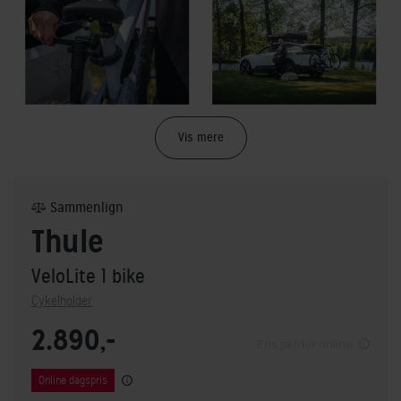
Vis mere
Sammenlign
Thule
VeloLite 1 bike
Cykelholder
2.890,-
Pris gælder online
Online dagspris