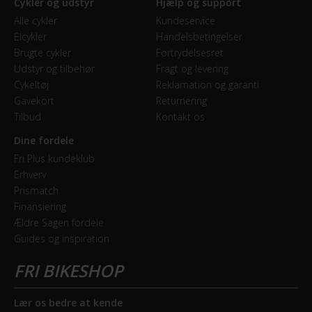
Cykler og udstyr
Hjælp og support
Alle cykler
Kundeservice
Elcykler
Handelsbetingelser
Brugte cykler
Fortrydelsesret
Udstyr og tilbehør
Fragt og levering
Cykeltøj
Reklamation og garanti
Gavekort
Returnering
Tilbud
Kontakt os
Dine fordele
Fri Plus kundeklub
Erhverv
Prismatch
Finansiering
Ældre Sagen fordele
Guides og inspiration
Lær os bedre at kende