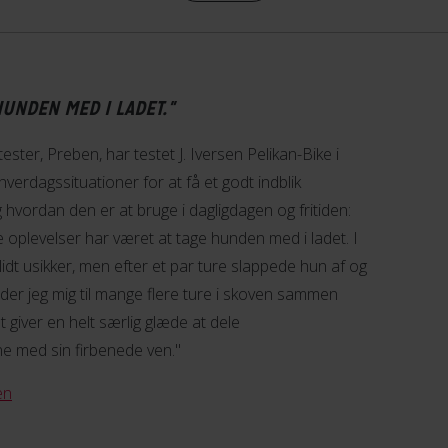
indvendige Shimano Nexus-
s. Rækkevidden er 30–60 km
fælgbremse bagpå, som sikr
 det enkle og brugervenlige
Samtidig er gear og bremser s
sistniveau og batteristatus
UNDEN MED I LADET."
Prøv en tur – gratis og u
 tester, Preben, har testet J. Iversen Pelikan-Bike i
Er du nysgerrig på, hvordan P
 hverdagssituationer for at få et godt indblik
og få en gratis prøvetur. He
ilket gør den både stabil og
 hvordan den er at bruge i dagligdagen og fritiden:
for dig.
følger kassen ikke med rundt,
 oplevelser har været at tage hunden med i ladet. I
ryg køreoplevelse. Den lave
Bemærk
:
Cyklen på billeder
lidt usikker, men efter et par ture slappede hun af og
på for alle.
der jeg mig til mange flere ture i skoven sammen
giver en helt særlig glæde at dele
ne med sin firbenede ven."
en