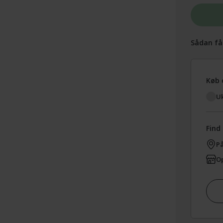
Sådan få
Køb 
Uk
Find 
På
Op