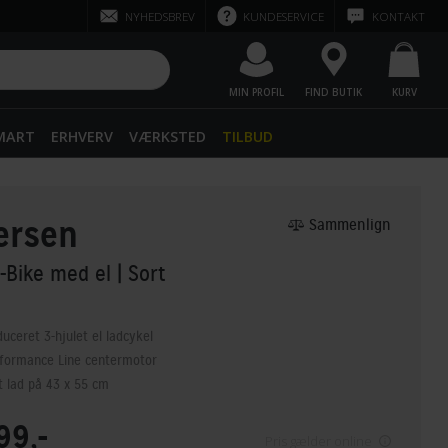
NYHEDSBREV
KUNDESERVICE
KONTAKT
MIN PROFIL
FIND BUTIK
KURV
SMART
ERHVERV
VÆRKSTED
TILBUD
versen
Sammenlign
n-Bike med el
| Sort
ceret 3-hjulet el ladcykel
formance Line centermotor
 lad på 43 x 55 cm
99,-
Pris gælder online