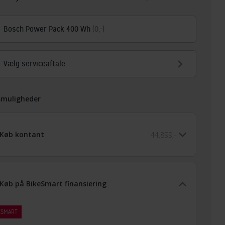
Bosch Power Pack 400 Wh
(0,-)
Vælg serviceaftale
smuligheder
Køb kontant
44.899,-
Køb på BikeSmart finansiering
ESMART