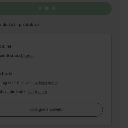
Tilføj til kurv
r du fat i produktet
online
endt status
Ukendt
i butik
 lager i
0 butikker -
Se lagerstatus
lev i din butik
-
Log ind her
Book gratis prøvetur