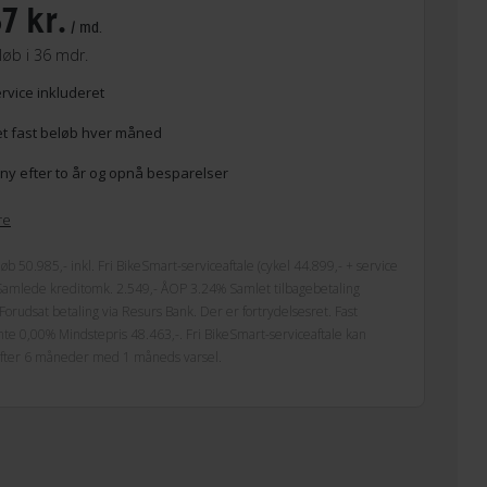
7 kr.
/ md.
løb i 36 mdr.
ervice inkluderet
et fast beløb hver måned
ny efter to år og opnå besparelser
re
øb 50.985,- inkl. Fri BikeSmart-serviceaftale (cykel 44.899,- + service
 Samlede kreditomk. 2.549,- ÅOP 3.24% Samlet tilbagebetaling
Forudsat betaling via Resurs Bank. Der er fortrydelsesret. Fast
te 0,00% Mindstepris 48.463,-. Fri BikeSmart-serviceaftale kan
efter 6 måneder med 1 måneds varsel.