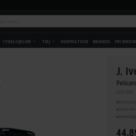
CYKELHJELME
TØJ
INSPIRATION
BRANDS
FRI BIKE
J. I
Pelica
Ladcykler
Danskprodu
Bosch Per
Rummeligt
44.8