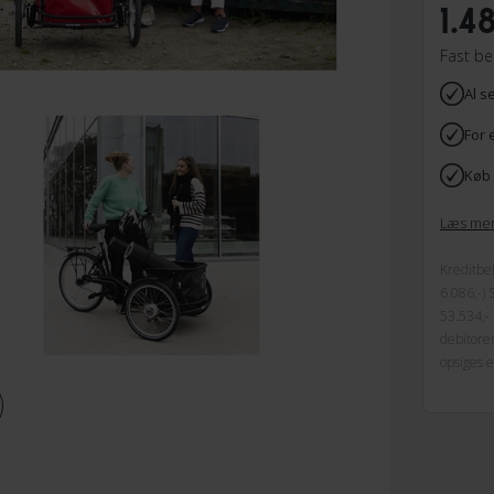
1.48
Fast be
Al s
For 
Køb 
Læs me
Kreditbel
6.086,-)
53.534,- 
debitoren
opsiges 