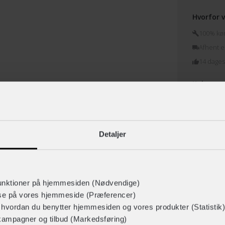
Hvorfor v
100% køre
Afhent el
14 dages
Køb sam
Detaljer
unktioner på hjemmesiden (Nødvendige)
lse på vores hjemmeside (Præferencer)
dering
Fri BikeSmart
T
r hvordan du benytter hjemmesiden og vores produkter (Statistik)
kampagner og tilbud (Markedsføring)