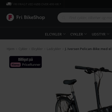
FRI FRAGT VED KØB OVER 499 KR.*
ELCYKLER
CYKLER
UDSTYR
Hjem
Cykler
Elcykler
Ladcykler
J. Iversen Pelican-Bike med el
>
>
>
>