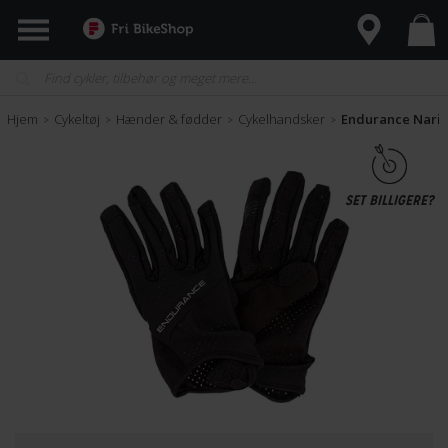
Hjem
Cykeltøj
Hænder & fødder
Cykelhandsker
Endurance Narit
>
>
>
>
SET BILLIGERE?