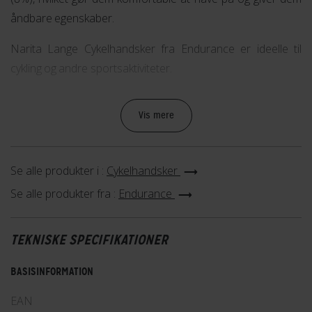
åndbare egenskaber.
Narita Lange Cykelhandsker fra Endurance er ideelle til
cykling og andre sportsaktiviteter.
Vis mere
Åndbar
Se alle produkter i :
Cykelhandsker
Se alle produkter fra :
Endurance
Dette materiale absorberer fugt og lader overskydende
sved fordampe, så du holdes tør, varm og komfortabel
TEKNISKE SPECIFIKATIONER
under hele din træning.
BASISINFORMATION
EAN