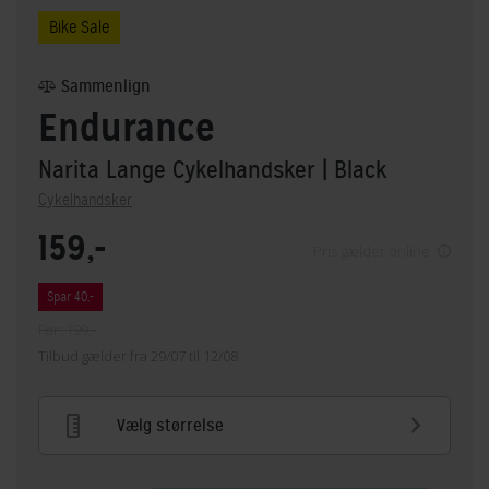
Bike Sale
Sammenlign
Endurance
Narita Lange Cykelhandsker
| Black
Cykelhandsker
159,-
Pris gælder online
Spar 40,-
Før: 199,-
Tilbud gælder fra 29/07 til 12/08
Vælg størrelse