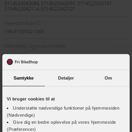
5714522042084, 5714522042091, 5714522042107,
5714522042114, 5714522042121
Hovedprodukt ID
198-E193542-1001
Sikkerheds- og producentinfo
Vis detaljer
TEKNISKE SPECIFIKATIONER
Samtykke
Detaljer
Om
Vis mere
Funktioner
Åndbarhed
Vi bruger cookies til at
LIGNENDE PRODUKTER
Materiale
Understøtte nødvendige funktioner på hjemmesiden
(Nødvendige)
92 % Polyester,8 % Elastan
Give dig en bedre oplevelse på vores hjemmeside
(Præferencer)
Sæson