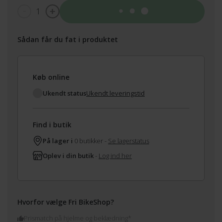
1
Tilføj til kurv
Sådan får du fat i produktet
Køb online
Ukendt status
Ukendt leveringstid
Find i butik
På lager i
0 butikker -
Se lagerstatus
Oplev i din butik
-
Log ind her
Hvorfor vælge Fri BikeShop?
Prismatch på hjelme og beklædning*