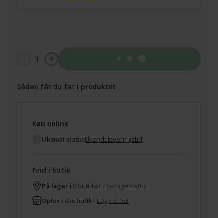
1
Tilføj til kurv
Sådan får du fat i produktet
Køb online
Ukendt status
Ukendt leveringstid
Find i butik
På lager i
0 butikker -
Se lagerstatus
Oplev i din butik
-
Log ind her