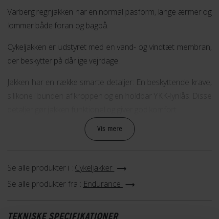
Varberg regnjakken har en normal pasform, lange ærmer og
lommer både foran og bagpå.
Cykeljakken er udstyret med en vand- og vindtæt membran,
der beskytter på dårlige vejrdage.
Jakken har en række smarte detaljer: En beskyttende krave,
silikone i bunden af kroppen og en holdbar YKK-lynlås. Disse
detaljer gør jakken funktionel og giver god komfort.
Vis mere
Jakken er udstyret med en aftagelige hætte med snøre, så
den kan tages af på dage, hvor den er overflødig.
Reflekser integreret cykeljakkens design gør jakken
Se alle produkter i :
Cykeljakker
sikkerhedsskabende, da den øger cyklistens synlighed på
Se alle produkter fra :
Endurance
vejene i både dags- og aftentimer.
TEKNISKE SPECIFIKATIONER