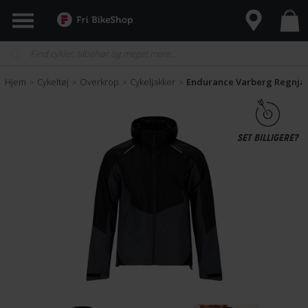
Hjem
Cykeltøj
Overkrop
Cykeljakker
Endurance Varberg Regnjak
>
>
>
>
SET BILLIGERE?