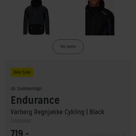
Vis mere
Bike Sale
Sammenlign
Endurance
Varberg Regnjakke Cykling
| Black
Cykeljakker
719,-
Pris gælder online