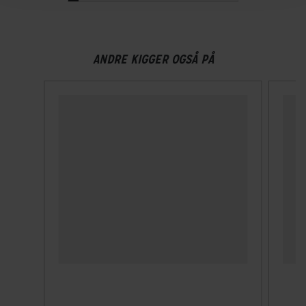
Vandafvisende,Vandtæt,Vindtæt
Dette produkts overflade har fået en behandling, der gør
det vandafvisende. Behandlingen vil aftage efter vask, men
ANDRE KIGGER OGSÅ PÅ
med det rette vaskemiddel kan du vedligeholde og forny
dets funktion. Behandlingen er desuden PFC fri.
Vindtæt
Vores vindtætte funktion er designet med fokus på at
skabe en pålidelig barriere mod blæsende vejrforhold,
hvilket sikrer, at du forbliver varm, komfortabel og beskyttet
mod elementernes luner