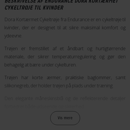
BESKRIVELSE AF ENDURANCE DORA KORTÆRMET
CYKELTRØJE TIL KVINDER
Dora Kortærmet Cykeltrøje fra Endurance er en cykeltrøje til
kvinder, der er designet til at sikre maksimal komfort og
ydeevne.
Trøjen er fremstillet af et åndbart og hurtigtørrende
materiale, der sikrer temperaturregulering og gør den
behagelig at bære under cykelturen.
Trøjen har korte ærmer, praktiske baglommer, samt
silikonegreb, der holder trøjen på plads under træning.
Den elegante måneskinsblå og de reflekterende detaljer
forbedrer både udseende og sikkerhed.
Vis mere
Dora Kortærmet Cykeltrøje har integrerede reflekterende
elementer i designet, hvilket øger synligheden efter mørkets