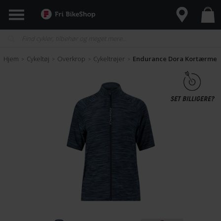
Hjem
Cykeltøj
Overkrop
Cykeltrøjer
Endurance Dora Kortærmet Cy
>
>
>
>
SET BILLIGERE?