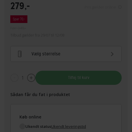
279,-
Pris gælder online
Spar 70,-
Før: 349,-
Tilbud gælder fra 29/07 til 12/08
Vælg størrelse
1
Tilføj til kurv
Sådan får du fat i produktet
Køb online
Ukendt status
Ukendt leveringstid