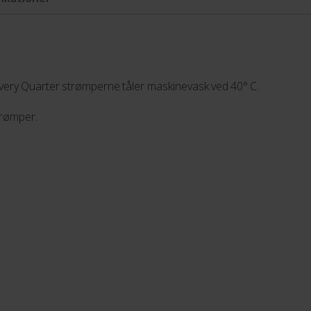
Avery Quarter strømperne tåler maskinevask ved 40° C.
strømper.