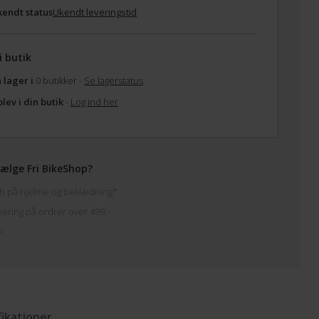
endt status
Ukendt leveringstid
i butik
 lager i
0 butikker -
Se lagerstatus
lev i din butik
-
Log ind her
ælge Fri BikeShop?
h på hjelme og beklædning*
vering på ordrer over 499,-
k
fikationer