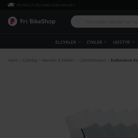
FRI FRAGT VED KØB OVER 499 KR.*
ELCYKLER
CYKLER
UDSTYR
Hjem
Cykeltøj
Hænder & fødder
Cykelstrømper
Endurance Av
>
>
>
>