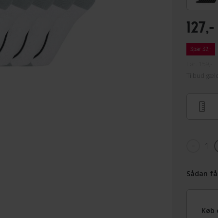
127,-
Spar 32,-
Før: 159,-
Tilbud gæld
1
Sådan få
Køb 