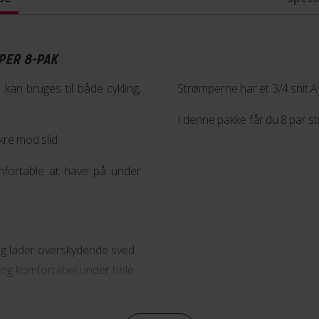
PER 8-PAK
an bruges til både cykling,
Strømperne har et 3/4 snit.
I denne pakke får du 8 par 
re mod slid.
fortable at have på under
og lader overskydende sved
 og komfortabel under hele