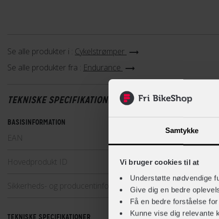
Se alle produkter i :
Cykelstrømper
Se alle produkter fra :
Endurance
TEKNISKE SPECIFIKATIONER
BASISINFORMATION
Samtykke
EAN
5715
Hovedprodukt ID
198-
Vi bruger cookies til at
Understøtte nødvendige f
Sikkerheds- og producentinfo
Vis de
Give dig en bedre opleve
Få en bedre forståelse fo
Kunne vise dig relevante 
TEKNISKE SPECIFIKATIONER