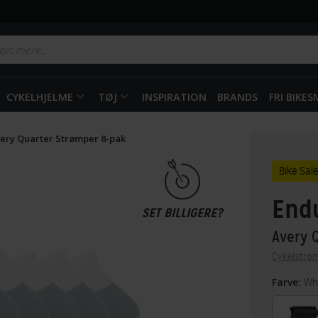
CYKELHJELME
TØJ
INSPIRATION
BRANDS
FRI BIKE
ery Quarter Strømper 8-pak
Bike Sale
End
SET BILLIGERE?
Avery 
Cykelstrø
Farve:
Whi