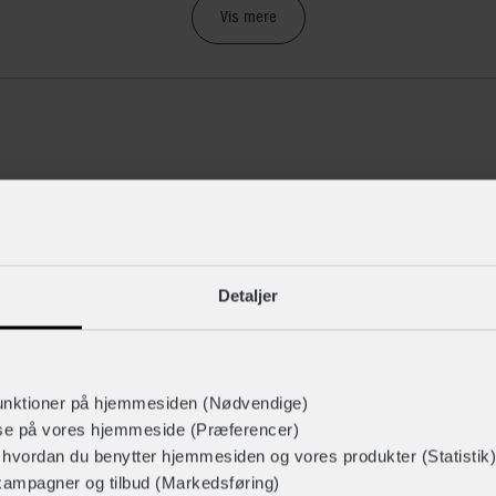
Vis mere
Detaljer
443268652, 5715443268676, 5715443268690, 571544326871
E232540-1002A
unktioner på hjemmesiden (Nødvendige)
taljer
lse på vores hjemmeside (Præferencer)
r hvordan du benytter hjemmesiden og vores produkter (Statistik)
kampagner og tilbud (Markedsføring)