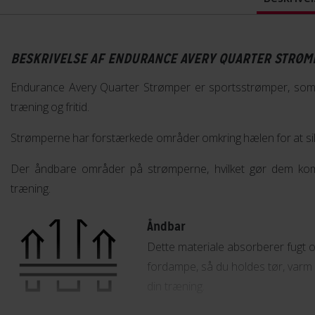
BESKRIVELSE AF ENDURANCE AVERY QUARTER STRØM
Endurance Avery Quarter Strømper er sportsstrømper, som k
træning og fritid.
Strømperne har forstærkede områder omkring hælen for at sik
Der åndbare områder på strømperne, hvilket gør dem kom
træning.
Åndbar
Dette materiale absorberer fugt 
fordampe, så du holdes tør, varm
din træning.