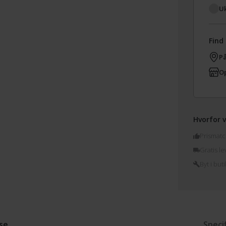
Uk
Find 
På
Op
Hvorfor v
Prismatc
Gratis le
Byt i buti
se
Speci