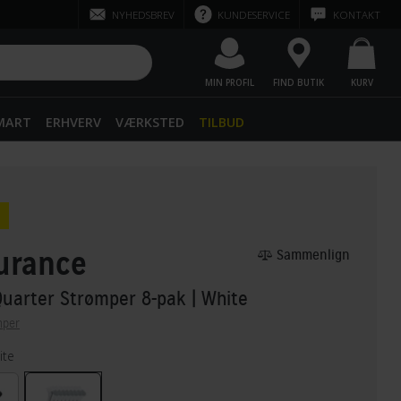
NYHEDSBREV
KUNDESERVICE
KONTAKT
MIN PROFIL
FIND BUTIK
KURV
SMART
ERHVERV
VÆRKSTED
TILBUD
urance
Sammenlign
Quarter Strømper 8-pak
| White
mper
te