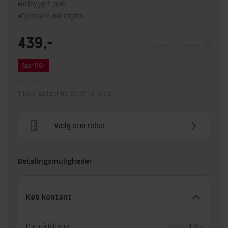
Indbygget pude
Fjernbare indertights
439,-
Pris gælder online
Spar 110,-
Før: 549,-
Tilbud gælder fra 29/07 til 12/08
Vælg størrelse
Betalingsmuligheder
Køb kontant
Pris på tilbehør
549,-
439,-