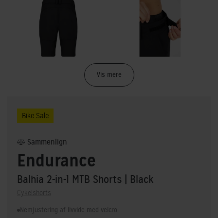
Vis mere
Bike Sale
Sammenlign
Endurance
Balhia 2-in-1 MTB Shorts
| Black
Cykelshorts
Nemjustering af livvide med velcro