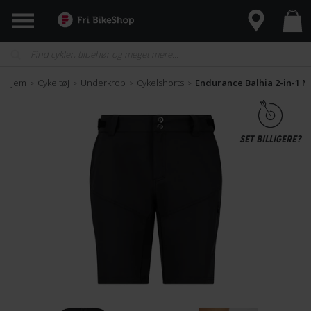
Hjem
Cykeltøj
Underkrop
Cykelshorts
Endurance Balhia 2-in-1 M
>
>
>
>
SET BILLIGERE?