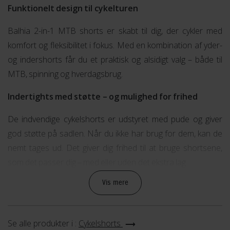
Funktionelt design til cykelturen
Balhia 2-in-1 MTB shorts er skabt til dig, der cykler med
komfort og fleksibilitet i fokus. Med en kombination af yder-
og indershorts får du et praktisk og alsidigt valg – både til
MTB, spinning og hverdagsbrug.
Indertights med støtte – og mulighed for frihed
De indvendige cykelshorts er udstyret med pude og giver
god støtte på sadlen. Når du ikke har brug for dem, kan de
nemt tages ud. Det giver dig frihed til at bruge shortsene,
som det passer dig – med eller uden det ekstra lag.
Vis mere
Behagelig pasform og justerbar talje
Shortsene har en medium livhøjde og er lavet i et strækbart
materiale med 4-vejs stretch, så de følger kroppens
Se alle produkter i :
Cykelshorts