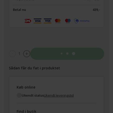
Betal nu
439,-
1
Tilføj til kurv
Sådan får du fat i produktet
Køb online
Ukendt status
Ukendt leveringstid
Find i butik