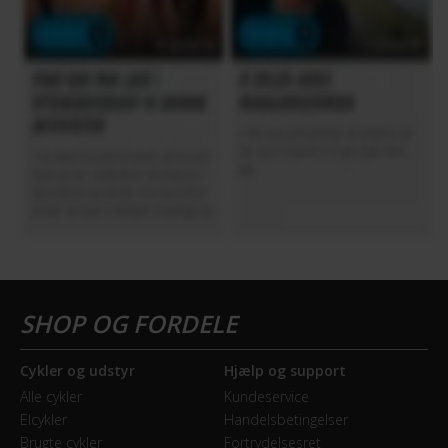
Cykler og udstyr
Hjælp og support
Alle cykler
Kundeservice
Elcykler
Handelsbetingelser
Brugte cykler
Fortrydelsesret