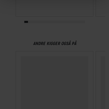
det yderste lag og facilitere en naturlig fordampning.
Åndbar
ANDRE KIGGER OGSÅ PÅ
Dette materiale absorberer fugt og lader overskydende
sved fordampe, så du holdes tør, varm og komfortabel
under hele din træning.