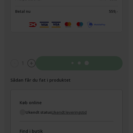
Betal nu
559,-
1
Tilføj til kurv
Sådan får du fat i produktet
Køb online
Ukendt status
Ukendt leveringstid
Find i butik