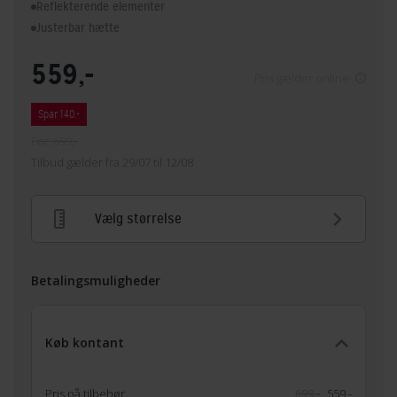
Reflekterende elementer
Justerbar hætte
559,-
Pris gælder online
Spar 140,-
Før: 699,-
Tilbud gælder fra 29/07 til 12/08
Vælg størrelse
Betalingsmuligheder
Køb kontant
Pris på tilbehør
699,-
559,-