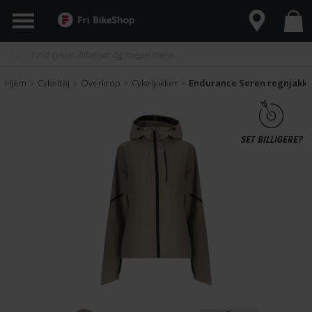
Hjem
Cykeltøj
Overkrop
Cykeljakker
Endurance Seren regnjakke 
>
>
>
>
SET BILLIGERE?