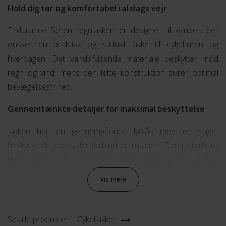
Hold dig tør og komfortabel i al slags vejr
Endurance Seren regnjakken er designet til kvinder, der
ønsker en praktisk og stilfuld jakke til cykelturen og
hverdagen. Det vandafvisende materiale beskytter mod
regn og vind, mens den lette konstruktion sikrer optimal
bevægelsesfrihed.
Gennemtænkte detaljer for maksimal beskyttelse
Jakken har en gennemgående lynlås med en hage-
beskyttende krave, der forhindrer irritation. Den justerbare
hætte giver ekstra beskyttelse mod regn, og de elastiske
kantbånd ved ærmerne sikrer en tæt og komfortabel
Vis mere
pasform.
Sikker og praktisk opbevaring
Se alle produkter i :
Cykeljakker