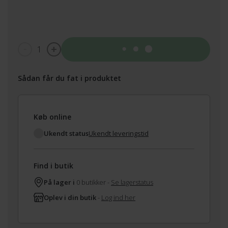
1
Tilføj til kurv
Sådan får du fat i produktet
Køb online
Ukendt status
Ukendt leveringstid
Find i butik
På lager i
0 butikker -
Se lagerstatus
Oplev i din butik
-
Log ind her