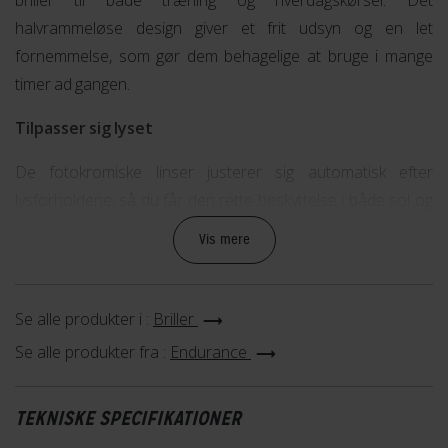
halvrammeløse design giver et frit udsyn og en let
fornemmelse, som gør dem behagelige at bruge i mange
timer ad gangen.
Tilpasser sig lyset
De fotokromiske linser justerer sig automatisk efter
lysforholdene, så du får den rette beskyttelse i både sol og
skygge. Det gør brillen praktisk på skiftende dage, hvor vejret
Vis mere
kan variere, og hvor du helst vil undgå at skifte briller
undervejs.
Se alle produkter i :
Briller
Holdbare materialer med god komfort
Se alle produkter fra :
Endurance
Brillen er fremstillet i en kombination af polycarbonat, TPR
og metal, som tilsammen giver en robust og fleksibel
TEKNISKE SPECIFIKATIONER
konstruktion. Materialerne er valgt for at sikre en god