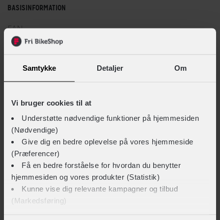
pasform, så brillen sidder stabilt uden at klemme eller
BASISINFORMATION
irritere.
EAN
Enkel og funktionel pasform
5715738999964
Med normal pasform og et let design er brillen nem at bruge
Hovedprodukt ID
Samtykke
Detaljer
Om
for de fleste cyklister. Manglen på komplekse lukninger gør
198-E254032-1001
den hurtig at tage af og på, og den lette vægt gør en tydelig
forskel på længere ture.
Vi bruger cookies til at
Sikkerheds- og producentinfo
Vis detaljer
Understøtte nødvendige funktioner på hjemmesiden
(Nødvendige)
Give dig en bedre oplevelse på vores hjemmeside
TEKNISKE SPECIFIKATIONER
(Præferencer)
Få en bedre forståelse for hvordan du benytter
Linsestyrke
hjemmesiden og vores produkter (Statistik)
Nej
Kunne vise dig relevante kampagner og tilbud
(Markedsføring)
Linsetype