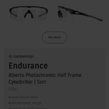
Vis mere
Sammenlign
Endurance
Alberto Photochromic Half Frame
Cykelbriller
| Sort
Briller
Fotokromiske linser
Halvrammeløst design
Komfort og stabil pasform