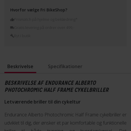
Hvorfor vælge Fri BikeShop?
Prismatch på hjelme og beklædning*
Gratis levering på ordrer over 499,-
Byt i butik
Beskrivelse
Specifikationer
BESKRIVELSE AF ENDURANCE ALBERTO
PHOTOCHROMIC HALF FRAME CYKELBRILLER
Letværende briller til din cykeltur
Endurance Alberto Photochromic Half Frame cykelbriller er
udviklet til dig, der ønsker et par komfortable og funktionelle
briller til både træning og hverdagskørsel. Det