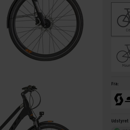
Ci
Moun
Fra:
Udstyret