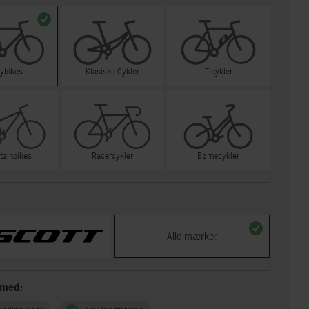
tybikes
Klasiske Cykler
Elcykler
tainbikes
Racercykler
Børnecykler
Alle mærker
 med: