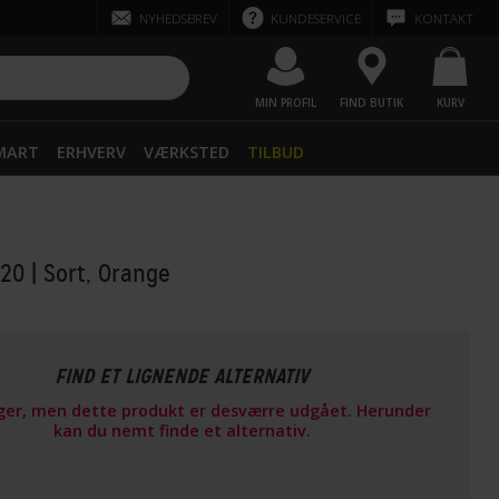
NYHEDSBREV
KUNDESERVICE
KONTAKT
MIN PROFIL
FIND BUTIK
KURV
SMART
ERHVERV
VÆRKSTED
TILBUD
 20
| Sort, Orange
FIND ET LIGNENDE ALTERNATIV
ager, men dette produkt er desværre udgået. Herunder
kan du nemt finde et alternativ.