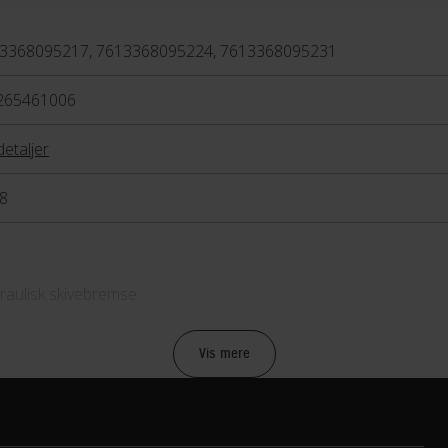
3368095217, 7613368095224, 7613368095231
265461006
detaljer
8
raulisk skivebremse
raulisk skivebremse Shimano BR-M315
Vis mere
mano Alivio