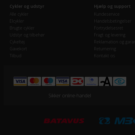
Cykler og udstyr
Hjælp og support
Forskifter
Shi
Alle cykler
Kundeservice
Elcykler
Handelsbetingelser
Geartype
Udv
Brugte cykler
Fortrydelsesret
Udstyr og tilbehør
Fragt og levering
Kassette
Shi
Cykeltøj
Reklamation og garan
Gavekort
Returnering
Tilbud
Kontakt os
Kranksæt
Shi
Samlet antal gear
27
Skiftegreb
Shi
Sikker online-handel
HJUL & DÆK
Dæk
Sch
Hjul
Sco