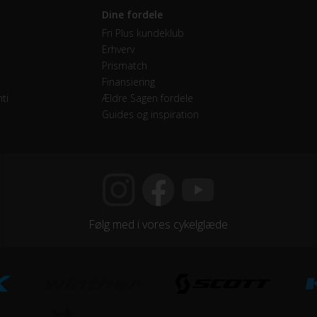
Dine fordele
mano Altus
Fri Plus kundeklub
Erhverv
endige gear
Prismatch
Finansiering
mano CS-HG200-9 - 11x34T
ti
Ældre Sagen fordele
Guides og inspiration
mano Shimano Acera - 48x38x26T
mano Altus
Følg med i vores cykelglæde
walbe Citizen - 700x47c
tt X12