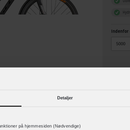
Udv
Hydr
Indenfor 
Detaljer
lse
Specif
unktioner på hjemmesiden (Nødvendige)