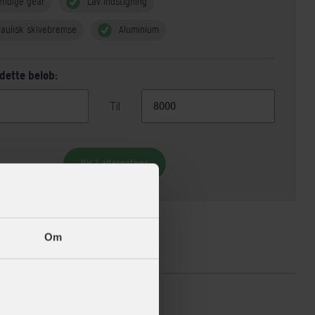
endige gear
Lav indstigning
aulisk skivebremse
Aluminium
dette beløb:
Til
Vis 1 alternativer
Om
ikationer