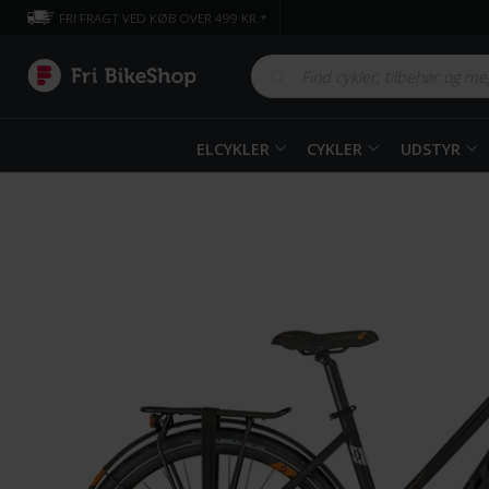
FRI FRAGT VED KØB OVER 499 KR.*
ELCYKLER
CYKLER
UDSTYR