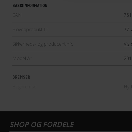
BASISINFORMATION
EAN
761
Hovedprodukt ID
77-
Sikkerheds- og producentinfo
Vis 
Model år
201
BREMSER
Bagbremse
Hyd
Forbremse
Hyd
GEAR
Bagskifter
Shi