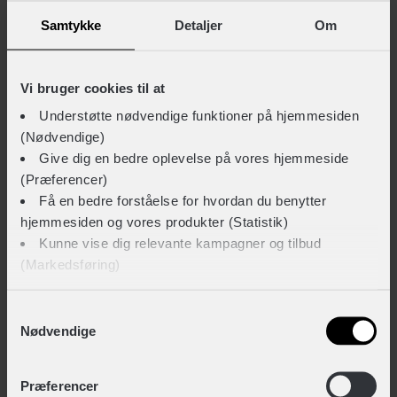
Samtykke
Detaljer
Om
INNERGY+ Drikkedunk 650 ml
+ 39,-
Vi bruger cookies til at
Understøtte nødvendige funktioner på hjemmesiden
TEKNISKE SPECIFIKATIONER
(Nødvendige)
Give dig en bedre oplevelse på vores hjemmeside
BASISINFORMATION
(Præferencer)
Få en bedre forståelse for hvordan du benytter
EAN
hjemmesiden og vores produkter (Statistik)
7613368105985
Kunne vise dig relevante kampagner og tilbud
(Markedsføring)
Hovedprodukt ID
77-2655940135222
Klik på ‘OK’ for at give os dit samtykke til at bruge
Samtykkevalg
Nødvendige
cookies til alle disse formål. Du kan også bruge
Sikkerheds- og producentinfo
afkrydsningsfelterne for at give samtykke til specifikke
Vis detaljer
formål. Vælg formål og ‘Gem indstillinger’.
Præferencer