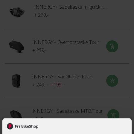
INNERGY+ Sadeltaske m. quick release
+ 279,-
INNERGY+ Overrørstaske Tour
+ 299,-
INNERGY+ Sadeltaske Race
+ 249,-
+ 199,-
INNERGY+ Sadeltaske MTB/Tour
+ 249,-