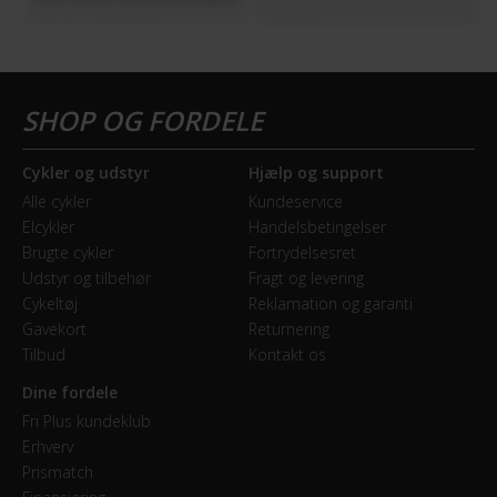
Cykler og udstyr
Hjælp og support
Alle cykler
Kundeservice
Elcykler
Handelsbetingelser
Brugte cykler
Fortrydelsesret
Udstyr og tilbehør
Fragt og levering
Cykeltøj
Reklamation og garanti
Gavekort
Returnering
Tilbud
Kontakt os
Dine fordele
Fri Plus kundeklub
Erhverv
Prismatch