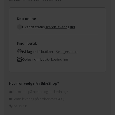
Køb online
Ukendt status
Ukendt leveringstid
Find i butik
På lager i
0 butikker -
Se lagerstatus
Oplev i din butik
-
Log ind her
Hvorfor vælge Fri BikeShop?
Prismatch på hjelme og beklædning*
Gratis levering på ordrer over 499,-
Byt i butik