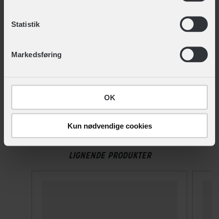
STØRRELSE OG VÆGT
Du kan til enhver tid trække dit samtykke tilbage eller
Statistik
ændre det ved at klikke på linket "Brug af cookies"
Vægt
nederst på siden.
22 g
Markedsføring
TEKNISKE SPECIFIKATIONER
OK
Materiale
Carbon,Komposit
Kun nødvendige cookies
LIGNENDE PRODUKTER