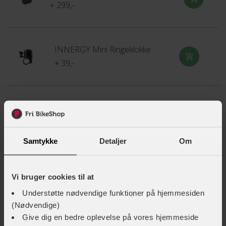
+ 299,-
INNERGY Mini Ringeklokke
+ 39,-
INNERGY Ringeklokke m/EasyFix
+ 59,-
Samtykke
Detaljer
Om
INNERGY+ Sadeltaske m. quick release
Vi bruger cookies til at
+ 279,-
Understøtte nødvendige funktioner på hjemmesiden
(Nødvendige)
Give dig en bedre oplevelse på vores hjemmeside
INNERGY+ Overrørstaske Tour