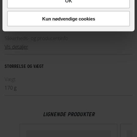
OK
Hovedprodukt ID
Kun nødvendige cookies
77-2702050001222
Sikkerheds- og producentinfo
Vis detaljer
STØRRELSE OG VÆGT
Vægt
170 g
LIGNENDE PRODUKTER