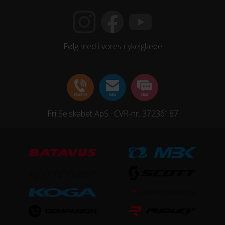
Geartype
Udvendige gear
Følg med i vores cykelglæde
Kassette
SRAM CS PG 1130 11-42
Kranksæt
SRAM FSA CK-745
Fri Selskabet ApS · CVR-nr. 37236187
Samlet antal gear
11
Skiftegreb
SRAM NX
HJUL & DÆK