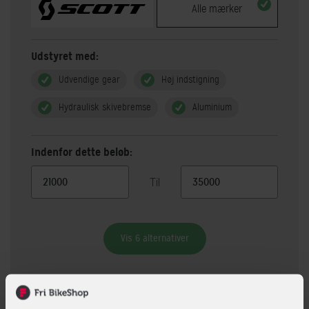
Alle mærker
Udstyret med:
Udvendige gear
Høj indstigning
Hydraulisk skivebremse
Aluminium
Indenfor dette beløb:
Til
Vis 6 alternativer
Beskrivelse
Specifikationer