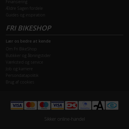
Hydraulisk skivebremse
Finansiering
Ældre Sagen fordele
Guides og inspiration
Forbremse
Hydraulisk skivebremse Shimano BR-M200
Lær os bedre at kende
ELCYKEL SYSTEM
Om Fri BikeShop
Estimeret rækkevidde (km)
Butikker og åbningstider
60 km - 80 km
Værksted og service
Job og karriere
Persondatapolitik
Walk assist
Brug af cookies
Nej
GEAR
Bagskifter
Sikker online-handel
SRAM NX - 11 Speed