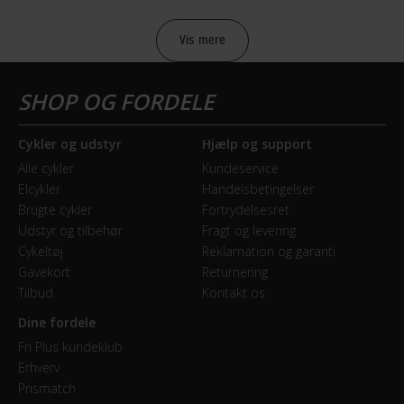
Model år
2020
Vis mere
BATTERI
Batteri beskrivelse
Cykler og udstyr
Hjælp og support
500Wh PowerTube Battery
Alle cykler
Kundeservice
Elcykler
Handelsbetingelser
Batteriplacering
Brugte cykler
Fortrydelsesret
I stellet
Udstyr og tilbehør
Fragt og levering
Cykeltøj
Reklamation og garanti
Energiindhold (Wh)
Gavekort
Returnering
500 Wh
Tilbud
Kontakt os
Dine fordele
BREMSER
Fri Plus kundeklub
Erhverv
Bagbremse
Prismatch