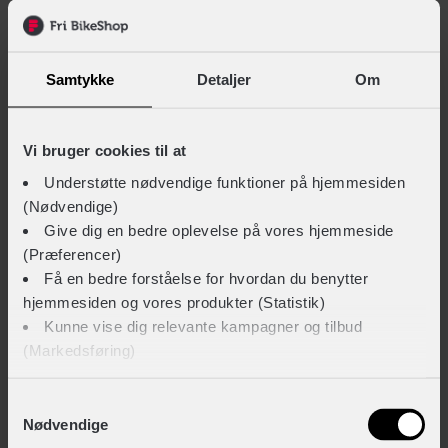
Vis 6 alternativer
Samtykke
Detaljer
Om
Beskrivelse
Specifikationer
BESKRIVELSE AF SCOTT ASPECT 770
Vi bruger cookies til at
Understøtte nødvendige funktioner på hjemmesiden
Sporty mountainbike fra SCOTT
(Nødvendige)
Give dig en bedre oplevelse på vores hjemmeside
SCOTT Aspect 770 er en street mountainbike til dig, der
(Præferencer)
gerne vil have en MTB med godt vejgreb og sjove
Få en bedre forståelse for hvordan du benytter
køreegenskaber. De brede dæk på de 27,5" store hjul
hjemmesiden og vores produkter (Statistik)
og det lette alu stel, gør cyklen agil og sjov på flere
Kunne vise dig relevante kampagner og tilbud
forskellige slags underlag
(Markedsføring)
21 gear og mekanisk affjedret forgaffel
Klik på ‘OK’ for at give os dit samtykke til at bruge
Samtykkevalg
Nødvendige
cookies til alle disse formål. Du kan også bruge
Med 21 gear fra Shimano Tourney og en komfortabel