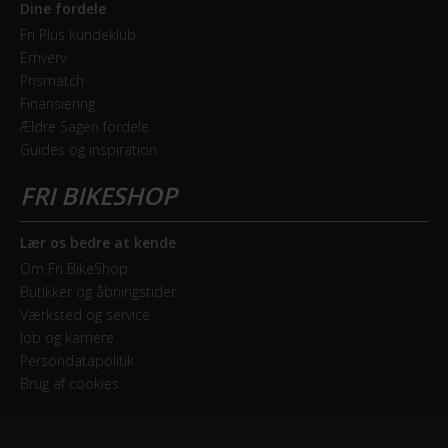
Dine fordele
GEAR
Fri Plus kundeklub
Erhverv
Bagskifter
Prismatch
Shimano Tourney RD-TY300
Finansiering
Ældre Sagen fordele
Guides og inspiration
Drivlinje
Kædetræk
Forskifter
Lær os bedre at kende
microSHIFT FD-M20
Om Fri BikeShop
Butikker og åbningstider
Frontklinger
Værksted og service
3x - Triple
Job og karriere
Persondatapolitik
Geargruppe
Brug af cookies
Shimano Tourney