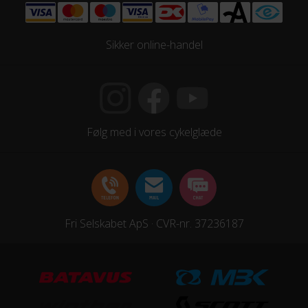
Geartype
Udvendige gear
Sikker online-handel
Kassette
SunRace CSM40 7AV, 11-34T
Kranksæt
Følg med i vores cykelglæde
Shimano Prowheel TA-CQ01, 42x34x24 w/CG
Samlet antal gear
21
Skiftegreb
Fri Selskabet ApS · CVR-nr. 37236187
Shimano ST-EF-41-L
HJUL & DÆK