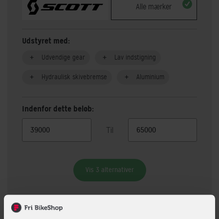
Alle mærker
Udstyret med:
Udvendige gear
Lav indstigning
Hydraulisk skivebremse
Aluminium
Indenfor dette beløb:
Til
Vis 3 alternativer
Beskrivelse
Specifikationer