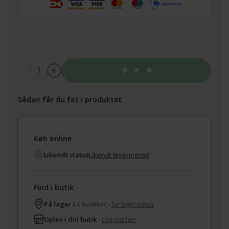
1
Tilføj til kurv
Sådan får du fat i produktet
Køb online
Ukendt status
Ukendt leveringstid
Find i butik
På lager i
0 butikker -
Se lagerstatus
Oplev i din butik
-
Log ind her