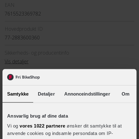
EAN
7615523369782
Hovedprodukt ID
77-2883600360
Sikkerheds- og producentinfo
Vis detaljer
TEKNISKE SPECIFIKATIONER
Materiale
Samtykke
Detaljer
Annonceindstillinger
Om
Polyurethane
Ansvarlig brug af dine data
Vi og
vores 1022 partnere
ønsker dit samtykke til at
LIGNENDE PRODUKTER
anvende cookies og indsamle persondata om IP-