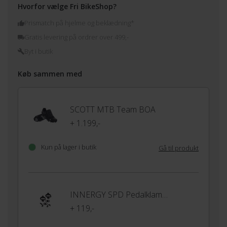
Hvorfor vælge Fri BikeShop?
Prismatch på hjelme og beklædning*
Gratis levering på ordrer over 499,-
Byt i butik
Køb sammen med
SCOTT MTB Team BOA
+ 1.199,-
Kun på lager i butik
Gå til produkt
INNERGY SPD Pedalklamper
+ 119,-