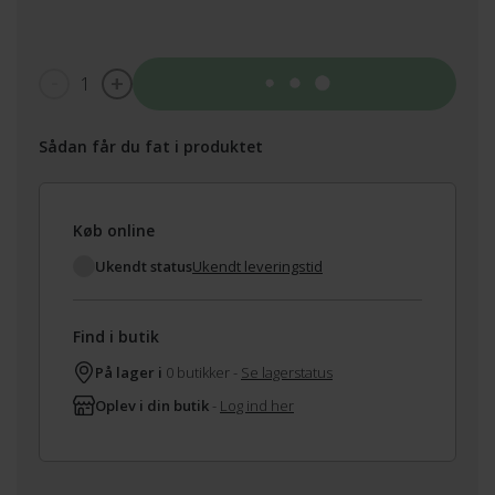
1
Tilføj til kurv
Sådan får du fat i produktet
Køb online
Ukendt status
Ukendt leveringstid
Find i butik
På lager i
0 butikker -
Se lagerstatus
Oplev i din butik
-
Log ind her