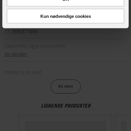
EAN
7615523715909, 7615523715916
Kun nødvendige cookies
Hovedprodukt ID
77-2885877486
Sikkerheds- og producentinfo
Vis detaljer
STØRRELSE OG VÆGT
Vægt
Vis mere
320 g
LIGNENDE PRODUKTER
TEKNISKE SPECIFIKATIONER
Høj synlighed