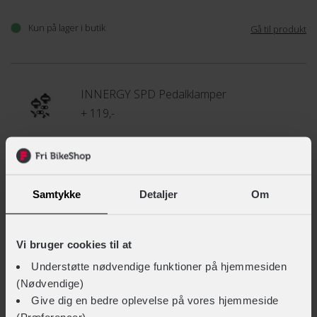
Kun på lager i butik
Gå til produkt
INNERGY SPD Pedalklamper
+ 119,-
SCOTT MTB Comp BOA
Samtykke
Detaljer
Om
+ 999,-
Vælg størrelse
Vi bruger cookies til at
Understøtte nødvendige funktioner på hjemmesiden
(Nødvendige)
SCOTT MTB Comp BOA Lady cykelsko
Give dig en bedre oplevelse på vores hjemmeside
+ 999,-