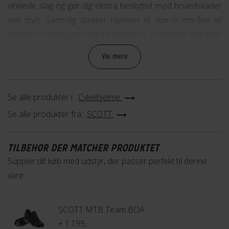
vinklede slag og gør dig ekstra beskyttet mod hovedskader
ved styrt. Samtidig dækker hjelmen et større område af
hovedet, hvilket giver bedre beskyttelse på udsatte områder
fx nakke og tindinger.
Vis mere
Scott Argo Plus kommer i to størrelser og justeres ved hjælp
af MRAS justeringssystemet der er let at indstille, så den får
Se alle produkter i :
Cykelhjelme
den korrekte pasform.
Se alle produkter fra :
SCOTT
Køb cykelhjelmen online eller kom ned i din lokale Fri
BikeShop og få råd og vejledning af vores faguddannede
TILBEHØR DER MATCHER PRODUKTET
personale.
Suppler dit køb med udstyr, der passer perfekt til denne
vare
SCOTT MTB Team BOA
+ 1.199,-